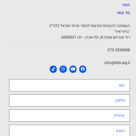
חנות
צור קשר
העמותה להנצחת מורשת לוחמי חרות ישראל (לח"י)
"בית-יאיר"
רח' אברהם שטרן 8, תל-אביב - יפו 6608531
073-3534958
info@lehi.org.il