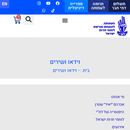
תשלום
תרומה
ספרייה
EN
דמי חבר
לעמותה
דיגיטלית
0
וידאו ושירים
>
בית
וידאו ושירים
מי אנחנו
אברהם ״יאיר״ שטרן
היסטוריה של לח”י
לוחמי חרות ישראל
אירועים