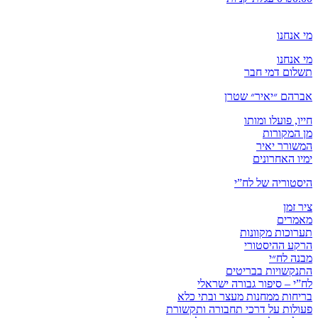
מי אנחנו
מי אנחנו
תשלום דמי חבר
אברהם ״יאיר״ שטרן
חייו, פועלו ומותו
מן המקורות
המשורר יאיר
ימיו האחרונים
היסטוריה של לח”י
ציר זמן
מאמרים
תערוכות מקוונות
הרקע ההיסטורי
מבנה לח״י
התנקשויות בבריטים
לח”י – סיפור גבורה ישראלי
בריחות ממחנות מעצר ובתי כלא
פעולות על דרכי תחבורה ותקשורת