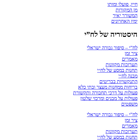
חייו, פועלו ומותו
מן המקורות
המשורר יאיר
ימיו האחרונים
היסטוריה של לח”י
לח”י – סיפור גבורה ישראלי
ציר זמן
מאמרים
תערוכות מקוונות
תחנות במסע של לח״י
מבנה לח״י
התנקשויות בבריטים
בריחות ממחנות מעצר ובתי כלא
פעולות על דרכי תחבורה ותקשורת
פעולות על מבנים ומרכזי שלטון
משפטים
לח”י – סיפור גבורה ישראלי
ציר זמן
מאמרים
תערוכות מקוונות
תחנות במסע של לח״י