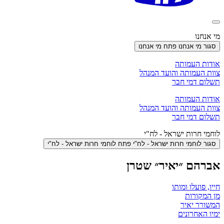
מי אנחנו
סגור מי אנחנו
פתח מי אנחנו
אודות העמותה
צוות העמותה והועד המנהל
תשלום דמי חבר
אודות העמותה
צוות העמותה והועד המנהל
תשלום דמי חבר
לוחמי חרות ישראל - לח"י
סגור לוחמי חרות ישראל - לח"י
פתח לוחמי חרות ישראל - לח"י
אברהם ״יאיר״ שטרן
חייו, פועלו ומותו
מן המקורות
המשורר יאיר
ימיו האחרונים