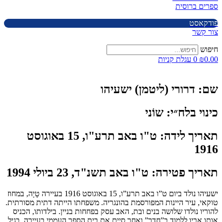
ספרים ברוסית
פודקאסט
צור קשר
חיפוש
0.00
₪
0
עגלת קניות
שם:
דרורי (ליטמן) ישעיהו
כינוי בלח״י:
שוֹני
תאריך לידה:
ט"ו באב תרע"ו, 15 באוגוסט
1916
תאריך פטירה:
ט"ו באב תשנ"ד, 23 ביולי 1994
ישעיהו נולד ביום ט”ו באב תרע”ו, 15 באוגוסט 1916 בעיירה טָיָה, במחוז
טוקאי, עיר היינות המפורסמת בהונגריה. משפחתו הייתה דתית מסורתית.
להוריו נולדו שלושה בנים ובת, האב עסק בפחחות בניין. בילדותו, הכניס
אותו אביו ללמוד ב”חדר” ואחר סיים את בית הספר העממי בעיירה. בגיל