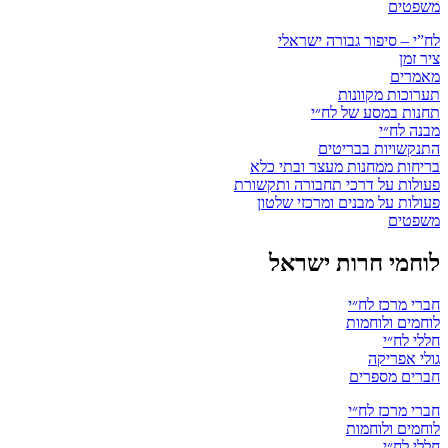
משפטים
לח”י – סיפור גבורה ישראלי
ציר זמן
מאמרים
תערוכות מקוונות
תחנות במסע של לח״י
מבנה לח״י
התנקשויות בבריטים
בריחות ממחנות מעצר ובתי כלא
פעולות על דרכי תחבורה ותקשורת
פעולות על מבנים ומרכזי שלטון
משפטים
לוחמי חרות ישראל
חברי מרכז לח״י
לוחמים ולוחמות
חללי לח״י
גולי אפריקה
חברים מספרים
חברי מרכז לח״י
לוחמים ולוחמות
חללי לח״י