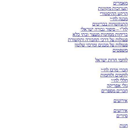
מאמרים
תערוכות מקוונות
הרקע ההיסטורי
מבנה לח״י
התנקשויות בבריטים
לח”י – סיפור גבורה ישראלי
בריחות ממחנות מעצר ובתי כלא
פעולות על דרכי תחבורה ותקשורת
פעולות על מבנים ומרכזי שלטון
משפטים
לוחמי חרות ישראל
חברי מרכז לח״י
לוחמים ולוחמות
חללי לח״י
גולי אפריקה
חברים מספרים
אירועים
אירועים
סיורים
חנות