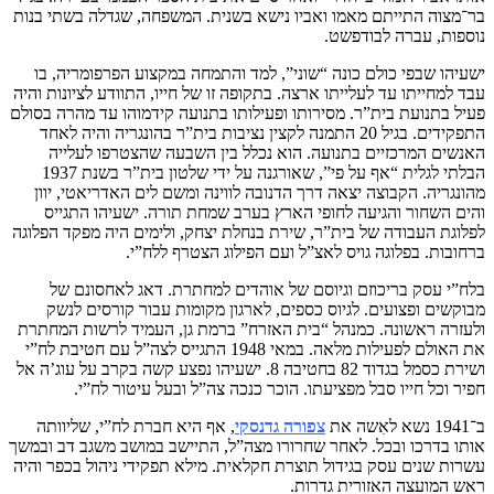
בר־מצוה התייתם מאמו ואביו נישא בשנית. המשפחה, שגדלה בשתי בנות
נוספות, עברה לבודפשט.
ישעיהו שבפי כולם כונה “שוני”, למד והתמחה במקצוע הפרפומריה, בו
עבד למחייתו עד לעלייתו ארצה. בתקופה זו של חייו, התוודע לציונות והיה
פעיל בתנועת בית”ר. מסירותו ופעילותו בתנועה קידמוהו עד מהרה בסולם
התפקידים. בגיל 20 התמנה לקצין נציבות בית”ר בהונגריה והיה לאחד
האנשים המרכזיים בתנועה. הוא נכלל בין השבעה שהצטרפו לעלייה
הבלתי לגלית “אף על פי”, שאורגנה על ידי שלטון בית”ר בשנת 1937
מהונגריה. הקבוצה יצאה דרך הדנובה לווינה ומשם לים האדריאטי, יוון
והים השחור והגיעה לחופי הארץ בערב שמחת תורה. ישעיהו התגייס
לפלוגת העבודה של בית”ר, שירת בנחלת יצחק, ולימים היה מפקד הפלוגה
ברחובות. בפלוגה גויס לאצ”ל ועם הפילוג הצטרף ללח”י.
בלח”י עסק בריכוזם וגיוסם של אוהדים למחתרת. דאג לאחסונם של
מבוקשים ופצועים. לגיוס כספים, לארגון מקומות עבור קורסים לנשק
ולעזרה ראשונה. כמנהל “בית האזרח” ברמת גן, העמיד לרשות המחתרת
את האולם לפעילות מלאה. במאי 1948 התגייס לצה”ל עם חטיבת לח”י
ושירת כסמל בגדוד 82 בחטיבה 8. ישעיהו נפצע קשה בקרב על עוג’ה אל
חפיר וכל חייו סבל מפציעתו. הוכר כנכה צה”ל ובעל עיטור לח”י.
ב־1941 נשא לאִשה את
צפורה גדנסקי
, אף היא חברת לח”י, שליוותה
אותו בדרכו ובכל. לאחר שחרורו מצה”ל, התיישב במושב משגב דב ובמשך
עשרות שנים עסק בגידול תוצרת חקלאית. מילא תפקידי ניהול בכפר והיה
ראש המועצה האזורית גדרות.