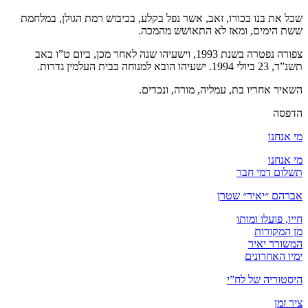
שכל את בנו בכורו, זאב, אשר נפל בקלע, בכיבוש רמת הגולן, במלחמת
ששת הימים, ומאז לא התאושש מהמכה.
צפורה נפטרה בשנת 1993, וישעיהו שנה לאחר מכן, ביום ט”ו באב
תשנ”ד, 23 ביולי 1994. ישעיהו הובא למנוחה בבית העלמין גדרות.
השאיר אחריו בת, עמליה, מורה, ונכדים.
הדפסה
מי אנחנו
מי אנחנו
תשלום דמי חבר
אברהם ״יאיר״ שטרן
חייו, פועלו ומותו
מן המקורות
המשורר יאיר
ימיו האחרונים
היסטוריה של לח”י
ציר זמן