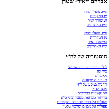
אברהם ״יאיר״ שטרן
חייו, פועלו ומותו
מן המקורות
המשורר יאיר
ימיו האחרונים
חייו, פועלו ומותו
מן המקורות
המשורר יאיר
ימיו האחרונים
היסטוריה של לח”י
לח”י – סיפור גבורה ישראלי
ציר זמן
מאמרים
תערוכות מקוונות
תחנות במסע של לח״י
מבנה לח״י
התנקשויות בבריטים
בריחות ממחנות מעצר ובתי כלא
פעולות על דרכי תחבורה ותקשורת
פעולות על מבנים ומרכזי שלטון