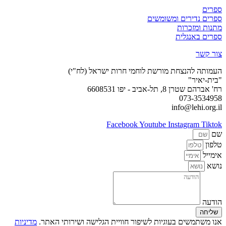
ספרים
ספרים נדירים ומשומשים
מתנות ומזכרות
ספרים באנגלית
צור קשר
העמותה להנצחת מורשת לוחמי חרות ישראל (לח"י)
"בית-יאיר"
רח' אברהם שטרן 8, תל-אביב - יפו 6608531
073-3534958
info@lehi.org.il
Facebook
Youtube
Instagram
Tiktok
שם
טלפון
אימייל
נושא
הודעה
שליחה
אנו משתמשים בעוגיות לשיפור חוויית הגלישה ושירותי האתר.
מדיניות