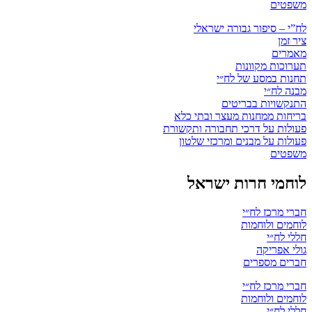
משפטים
לח”י – סיפור גבורה ישראלי
ציר זמן
מאמרים
תערוכות מקוונות
תחנות במסע של לח״י
מבנה לח״י
התנקשויות בבריטים
בריחות ממחנות מעצר ובתי כלא
פעולות על דרכי תחבורה ותקשורת
פעולות על מבנים ומרכזי שלטון
משפטים
לוחמי חרות ישראל
חברי מרכז לח״י
לוחמים ולוחמות
חללי לח״י
גולי אפריקה
חברים מספרים
חברי מרכז לח״י
לוחמים ולוחמות
חללי לח״י