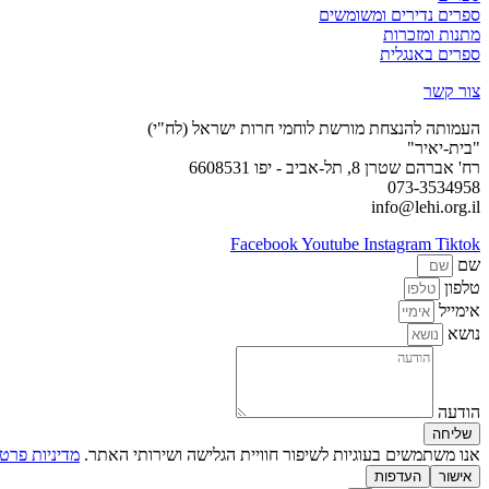
ספרים נדירים ומשומשים
מתנות ומזכרות
ספרים באנגלית
צור קשר
העמותה להנצחת מורשת לוחמי חרות ישראל (לח"י)
"בית-יאיר"
רח' אברהם שטרן 8, תל-אביב - יפו 6608531
073-3534958
info@lehi.org.il
Facebook
Youtube
Instagram
Tiktok
שם
טלפון
אימייל
נושא
הודעה
שליחה
אנו משתמשים בעוגיות לשיפור חוויית הגלישה ושירותי האתר.
מדיניות פרטי
אישור
העדפות