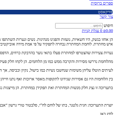
ספרים ברוסית
פודקאסט
צור קשר
חיפוש
0.00
₪
0
עגלת קניות
הן אחזו בנשק, היו חשאיות, נועזות והפגינו מנהיגות. נשים ונערות השתתפו
איש מחתרת. לוחמת המחתרת נבחרה לתפקיד על פי אמת מידה אוביקטיבית 
נערות צעירות שהצטרפו למחתרת פעלו בתאי נוער בהדבקת כרוזים, הדפסה 
מהלוחמת נדרשו מסירות והקרבה ממש כמו מן הלוחמים. הן לקחו חלק פעיל ב
לעיתים הוטלו עליהן משימות שנחשבו נשיות כמו בישול, נקיון וכביסה, א
בין הלוחמות היו גם אסירות שנידונו לתקופות מאסר ארוכות ואף נתנו חייה
בתערוכה זו נציג חלק מנשות המחתרת ואת תפקידן במחתרת. הן מייצגות נ
יוצרת התערוכה: חגית גלטנר, בתו של לוחם לח”י, סלבטור טורי גרשון “אבנ
לחץ כאן