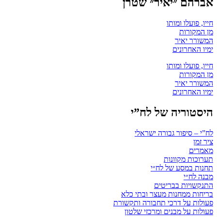
אברהם ״יאיר״ שטרן
חייו, פועלו ומותו
מן המקורות
המשורר יאיר
ימיו האחרונים
חייו, פועלו ומותו
מן המקורות
המשורר יאיר
ימיו האחרונים
היסטוריה של לח”י
לח”י – סיפור גבורה ישראלי
ציר זמן
מאמרים
תערוכות מקוונות
תחנות במסע של לח״י
מבנה לח״י
התנקשויות בבריטים
בריחות ממחנות מעצר ובתי כלא
פעולות על דרכי תחבורה ותקשורת
פעולות על מבנים ומרכזי שלטון