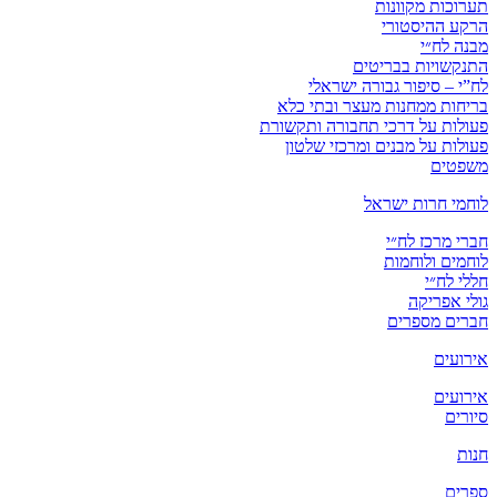
תערוכות מקוונות
הרקע ההיסטורי
מבנה לח״י
התנקשויות בבריטים
לח”י – סיפור גבורה ישראלי
בריחות ממחנות מעצר ובתי כלא
פעולות על דרכי תחבורה ותקשורת
פעולות על מבנים ומרכזי שלטון
משפטים
לוחמי חרות ישראל
חברי מרכז לח״י
לוחמים ולוחמות
חללי לח״י
גולי אפריקה
חברים מספרים
אירועים
אירועים
סיורים
חנות
ספרים