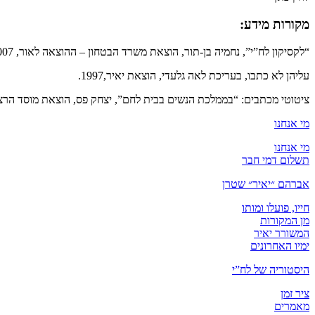
מקורות מידע:
“לקסיקון לח”י”, נחמיה בן-תור, הוצאת משרד הבטחון – ההוצאה לאור, 2007
עליהן לא כתבו, בעריכת לאה גלעדי, הוצאת יאיר,1997.
ציטוטי מכתבים: “בממלכת הנשים בבית לחם”, יצחק פס, הוצאת מוסד הרצל לח
מי אנחנו
מי אנחנו
תשלום דמי חבר
אברהם ״יאיר״ שטרן
חייו, פועלו ומותו
מן המקורות
המשורר יאיר
ימיו האחרונים
היסטוריה של לח”י
ציר זמן
מאמרים