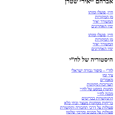
אברהם ״יאיר״ שטרן
חייו, פועלו ומותו
מן המקורות
המשורר יאיר
ימיו האחרונים
חייו, פועלו ומותו
מן המקורות
המשורר יאיר
ימיו האחרונים
היסטוריה של לח”י
לח”י – סיפור גבורה ישראלי
ציר זמן
מאמרים
תערוכות מקוונות
תחנות במסע של לח״י
מבנה לח״י
התנקשויות בבריטים
בריחות ממחנות מעצר ובתי כלא
פעולות על דרכי תחבורה ותקשורת
פעולות על מבנים ומרכזי שלטון