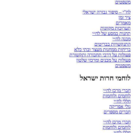
משפטים
לח”י – סיפור גבורה ישראלי
ציר זמן
מאמרים
תערוכות מקוונות
תחנות במסע של לח״י
מבנה לח״י
התנקשויות בבריטים
בריחות ממחנות מעצר ובתי כלא
פעולות על דרכי תחבורה ותקשורת
פעולות על מבנים ומרכזי שלטון
משפטים
לוחמי חרות ישראל
חברי מרכז לח״י
לוחמים ולוחמות
חללי לח״י
גולי אפריקה
חברים מספרים
חברי מרכז לח״י
לוחמים ולוחמות
חללי לח״י