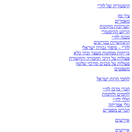
היסטוריה של לח”י
ציר זמן
מאמרים
תערוכות מקוונות
הרקע ההיסטורי
מבנה לח״י
התנקשויות בבריטים
לח”י – סיפור גבורה ישראלי
בריחות ממחנות מעצר ובתי כלא
פעולות על דרכי תחבורה ותקשורת
פעולות על מבנים ומרכזי שלטון
משפטים
לוחמי חרות ישראל
חברי מרכז לח״י
לוחמים ולוחמות
חללי לח״י
גולי אפריקה
חברים מספרים
אירועים
אירועים