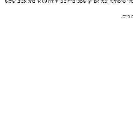
בשנת 1940 היה ממפקדי אצ”ל שפרשו והלכו אחרי אברהם שטרן “יאיר”. במחתרת לח”י השתתף בפעולות רכש ביניהן החרמת הכסף מסניף של בנק אנגלו־פלשתינה (בנק אפ”ק) ששכן ברחוב בן יהודה 89 א’ בתל אביב. שימש