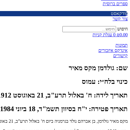
ספרים ברוסית
פודקאסט
צור קשר
חיפוש
0.00
₪
0
עגלת קניות
תמונות
אינדקס איזכורים
קישורים
שם:
גולדמן מקס מאיר
כינוי בלח״י:
עמוס
תאריך לידה:
ח' באלול תרע"ב, 21 באוגוסט 1912
תאריך פטירה:
י"ח בסיוון תשמ"ד, 18 ביוני 1984
מקס מאיר גולדמן, בן אברהם נולד בגרמניה ביום ח’ באלול תרע”ב, 21 באוגוסט 1912 ועלה לארץ בשנת 1933.