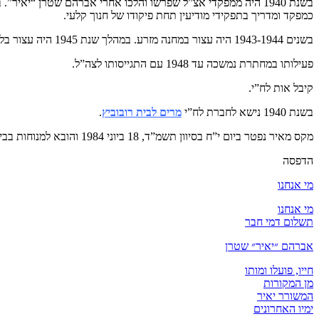
כמפקד ומדריך בתפקידי מודיעין תחת פיקודו של חנוך קלעי.
בשנים 1943-1944 היה עצור במחנה מזרע. במהלך שנת 1945 היה עצור בלטרון ולאחר מכן שהה במאסר בית משקיעה עד זריחה כולל התייצבות פעמיים ביום.
פעילותו במחתרת נמשכה עד 1948 עם התגייסותו לצה”ל.
קיבל אות לח”י.
בשנת 1940 נישא לחברת לח”י
מרים לבית רובוביץ
.
מקס מאיר נפטר ביום י”ח בסיוון תשמ”ד, 18 ביוני 1984 והובא למנוחות בבית העלמין קריית שאול בתל אביב.
הדפסה
מי אנחנו
מי אנחנו
תשלום דמי חבר
אברהם ״יאיר״ שטרן
חייו, פועלו ומותו
מן המקורות
המשורר יאיר
ימיו האחרונים