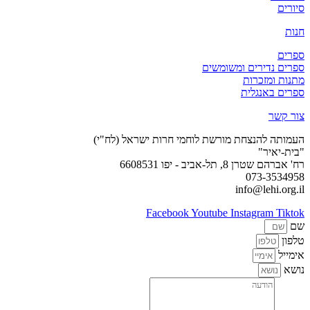
סיורים
חנות
ספרים
ספרים נדירים ומשומשים
מתנות ומזכרות
ספרים באנגלית
צור קשר
העמותה להנצחת מורשת לוחמי חרות ישראל (לח"י)
"בית-יאיר"
רח' אברהם שטרן 8, תל-אביב - יפו 6608531
073-3534958
info@lehi.org.il
Facebook
Youtube
Instagram
Tiktok
שם
טלפון
אימייל
נושא