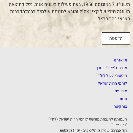
תשט”ז, 7 באוגוסט 1956, בעת פעילות בשטח אויב, נפל כתוצאה
משגגה מירי של קצין צה”ל והובא למנוחת עולמים בבית־הקברות
הצבאי בהר הרצל.
הדפסה
מי אנחנו
אברהם ״יאיר״ שטרן
היסטוריה של לח”י
לוחמי חרות ישראל
אירועים
חנות
צור קשר
העמותה להנצחת מורשת לוחמי חרות ישראל (לח"י)
"בית-יאיר"
רח' אברהם שטרן 8, תל-אביב - יפו 6608531