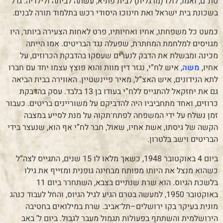
סת”ם, ואִמו, לולו (מרגלית) לבית פתיא, עשתה לביתה ולילדיה. גדל
בשכונת בית ישראל ואת חינוכו היסודי רכש בתלמוד תורה לבנים.
כמעט כל משפחתו, אחיו ואחיותיו, פרט לאחות הצעירה ביותר, היו
מגויסים למלחמת המחתרת, שפעלה נגד הבריטים. אִמו הייתה
מכינה ומבשלת את הדבק לנערים שעסקו בהדבקת הכרוזים, על
אחיו,
משה
, איש לח”י, נגזר דין מוות והוא פוצץ עצמו יחד עם חברו
לתא הנידונים, איש האצ”ל, מאיר פיינשטיין. האווירה בבית הביאה
גם את יחזקאל להתגייס ללח”י בעודו בן 13 בלבד. עסק בהדבקת
כרוזים, ואחד מתחביביו היה להדביקם על משוריינים בריטים. כעבור
זמן נשלח על ידי המשפחה לפתח־תקוה על מנת לסייע במצבה
הקשה של גיסתו, אשת אחיו, שאול, חבר לח”י אף הוא, שנעצר בידי
הבריטים וישב בלטרון.
ביום 4 באוקטובר 1948, כשאך מלאו לו 15 שנים, התגייס לצה”ל
כשהוא מנצל את היותו מפותח מבחינה גופנית ומזייף את גילו
בלשכת הגיוס. הוא שרת שנתיים בצבא, השתחרר ביום 11
באוקטובר 1950, למעשה בטרם הגיע לגיל הגיוס, והחל לעבוד כנהג
מונית בעיקר בקו ירושלים–תל־אביב. שרת במילואים בחטיבה
הירושלמית והשתתף בפעולות תגמול מעבר לגבול. ביום ל’ באב