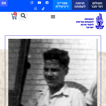
תשלום
תרומה
ספרייה
EN
דמי חבר
לעמותה
דיגיטלית
0