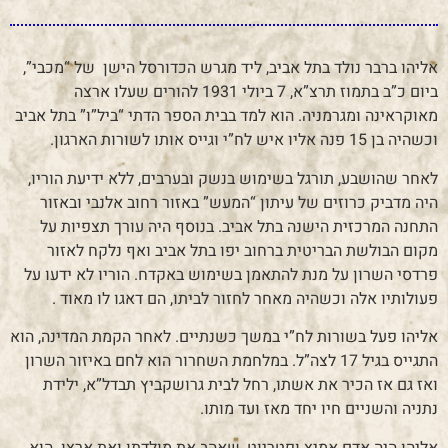
אליהו ברבר נולד בתל אביב, ליד מגרש הכדורסל הישן של “מכבי”,
ביום כ”ב בתמוז תרצ”א, 7 ביולי 1931 להורים שעלו ארצה
מאוקראינה ומגרמניה. הוא למד בבית הספר הדתי “ביל”ו” בתל אביב
וכשהיה בן 15 פנה אליו איש לח”י וגייס אותו לשורות הארגון.
לאחר שהושבע, תורגל בשימוש בנשק ובערבים, ללא ידיעת הוריו,
היה מדביק כרוזים של עיתון “המעש” באזור רחוב אלנבי ובאזור
התחנה המרכזית הישנה בתל אביב. בנוסף היה עורך תצפיות על
מקום הבולשת הבריטית ברחוב יפו בתל אביב ואף נלקח לאזור
פרדסי השרון על מנת להתאמן בשימוש באקדח. הוריו לא ידעו על
פעולותיו אלה וכשהיה מאחר לחזור לביתו, הם דאגו לו מאוד .
אליהו פעל בשורות לח”י במשך כשנתיים. לאחר הקמת המדינה, הוא
התגייס בגיל 17 לצה”ל. במלחמת השחרור הוא לחם באיזור השרון
ואז גם אז הכיר את אשתו, רחל לבית גרושקביץ תבדל”א, ילידת
נתניה והשניים חיו יחד מאז ועד מותו.
אליהו היה אדם אמיץ ופטריוט, שאהב את מולדתו ואת ארצו. הוא