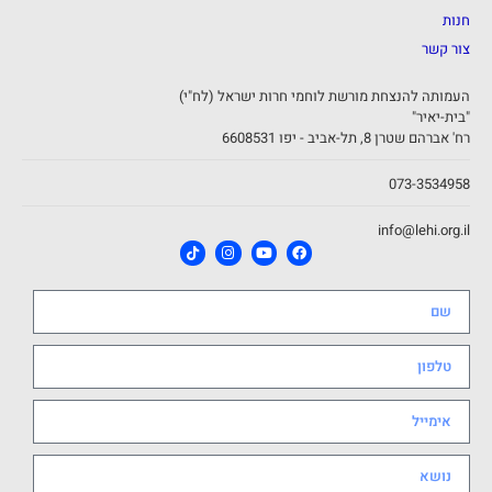
חנות
צור קשר
העמותה להנצחת מורשת לוחמי חרות ישראל (לח"י)
"בית-יאיר"
רח' אברהם שטרן 8, תל-אביב - יפו 6608531
073-3534958
info@lehi.org.il