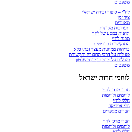
משפטים
לח”י – סיפור גבורה ישראלי
ציר זמן
מאמרים
תערוכות מקוונות
תחנות במסע של לח״י
מבנה לח״י
התנקשויות בבריטים
בריחות ממחנות מעצר ובתי כלא
פעולות על דרכי תחבורה ותקשורת
פעולות על מבנים ומרכזי שלטון
משפטים
לוחמי חרות ישראל
חברי מרכז לח״י
לוחמים ולוחמות
חללי לח״י
גולי אפריקה
חברים מספרים
חברי מרכז לח״י
לוחמים ולוחמות
חללי לח״י