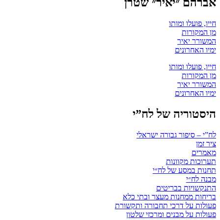
אברהם ״יאיר״ שטרן
חייו, פועלו ומותו
מן המקורות
המשורר יאיר
ימיו האחרונים
חייו, פועלו ומותו
מן המקורות
המשורר יאיר
ימיו האחרונים
היסטוריה של לח”י
לח”י – סיפור גבורה ישראלי
ציר זמן
מאמרים
תערוכות מקוונות
תחנות במסע של לח״י
מבנה לח״י
התנקשויות בבריטים
בריחות ממחנות מעצר ובתי כלא
פעולות על דרכי תחבורה ותקשורת
פעולות על מבנים ומרכזי שלטון