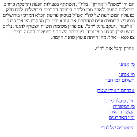
הם היו “משה” ו”אהרון”. בלח”י, השתתף בפעולות הפצה והדבקת כרוזים
במחלקת הנוער ולאחר מכן כלוחם ביחידה הקרבית בירושלים. לקח חלק
בפעולה המשותפת של לח”י ואצ”ל בניסיון פריצת הכלא המרכזי בירושלים
(במגרש הרוסים) וגייס למחתרת את עזרא יכין. בין מפקדיו היו צבי פרנק
“אליעזר”, יעקב גרנק “דב”.
עם פרוץ מלחמת תש”ח הצטרף להגנה. נלחם
בגוש עציון ונפצע בעין וביד. בין היתר השתתף בפעולות ההגנה בבית
צפאפא – אחת מהן הייתה פיצוץ טחנת הקמח.
אהרון קיבל אות לח”י.
מי אנחנו
מי אנחנו
תשלום דמי חבר
אברהם ״יאיר״ שטרן
חייו, פועלו ומותו
מן המקורות
המשורר יאיר
ימיו האחרונים
היסטוריה של לח”י