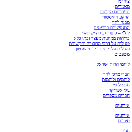
ציר זמן
מאמרים
תערוכות מקוונות
הרקע ההיסטורי
מבנה לח״י
התנקשויות בבריטים
לח”י – סיפור גבורה ישראלי
בריחות ממחנות מעצר ובתי כלא
פעולות על דרכי תחבורה ותקשורת
פעולות על מבנים ומרכזי שלטון
משפטים
לוחמי חרות ישראל
חברי מרכז לח״י
לוחמים ולוחמות
חללי לח״י
גולי אפריקה
חברים מספרים
אירועים
אירועים
סיורים
חנות