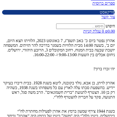
ספרים ברוסית
פודקאסט
צור קשר
חיפוש
0.00
₪
0
עגלת קניות
אהרון נפטר ביום כ’ באב תשפ”ג, 7 באוגוסט 2023, הלוויתו תצא היום,
יום ב’, בשעה 14:00 מבית הלוויות בשמגר בדרכה להר הזיתים. המשפחה
יושבת שבעה בבית המנוח, רחוב המקובלים 3, הרובע היהודי, ירושלים.
ניחום אבלים בין השעות 9:00-13:00 ו- 16:00-22:00.
יהי זכרו ברוך!
אהרון לויתן, בן אבא, נולד בקובנה, ליטא בשנת 1928. בבית דיברו בעיקר
יידיש. בהשפעת סבתו עלה לארץ עם כל משפחתו בשנת 1938, כשהיה
רק בן 10. הצטרף לתנועת “ברית חשמונאים”. הרב משה סגל, ראש
התנועה, פקד על חבריה להצטרף ללח”י.
בשנת 1944 צירף שמעון ברמץ את אהרן לפעילות מחתרת לח”י
בירושלים. כינויו בלח”י היה “משה” כינויו של ברמץ היה “אהרון” וביחד