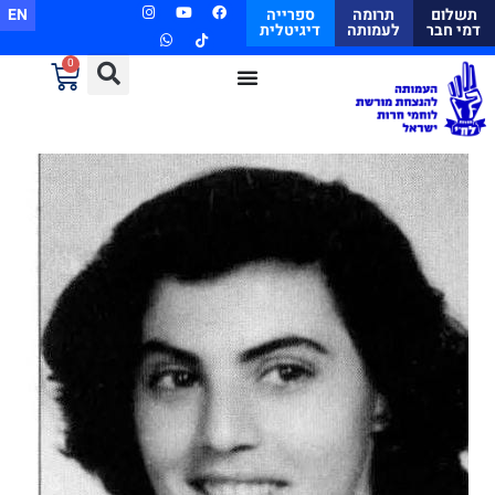
תשלום
תרומה
ספרייה
EN
דמי חבר
לעמותה
דיגיטלית
0