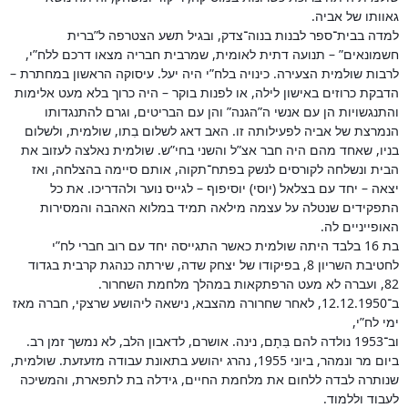
גאוותו של אביה.
למדה בבית־ספר לבנות בנוה־צדק, ובגיל תשע הצטרפה ל”ברית
חשמונאים” – תנועה דתית לאומית, שמרבית חבריה מצאו דרכם ללח”י,
לרבות שולמית הצעירה. כינויה בלח”י היה יעל. עיסוקה הראשון במחתרת –
הדבקת כרוזים באישון לילה, או לפנות בוקר – היה כרוך בלא מעט אלימות
והתנגשויות הן עם אנשי ה”הגנה” והן עם הבריטים, וגרם להתנגדותו
הנמרצת של אביה לפעילותה זו. האב דאג לשלום בִתו, שולמית, ולשלום
בניו, שאחד מהם היה חבר אצ”ל והשני בחי”ש. שולמית נאלצה לעזוב את
הבית ונשלחה לקורסים לנשק בפתח־תקוה, אותם סיימה בהצלחה, ואז
יצאה – יחד עם בצלאל (יוסי) יוסיפוף – לגייס נוער ולהדריכו. את כל
התפקידים שנטלה על עצמה מילאה תמיד במלוא האהבה והמסירות
האופייניים לה.
בת 16 בלבד היתה שולמית כאשר התגייסה יחד עם רוב חברי לח”י
לחטיבת השריון 8, בפיקודו של יצחק שדה, שירתה כנהגת קרבית בגדוד
82, ועברה לא מעט הרפתקאות במהלך מלחמת השחרור.
ב־12.12.1950, לאחר שחרורה מהצבא, נישאה ליהושע שרצקי, חברה מאז
ימי לח”י,
וב־1953 נולדה להם בִּתָם, נינה. אושרם, לדאבון הלב, לא נמשך זמן רב.
ביום מר ונמהר, ביוני 1955, נהרג יהושע בתאונת עבודה מזעזעת. שולמית,
שנותרה לבדה ללחום את מלחמת החיים, גידלה בת לתפארת, והמשיכה
לעבוד וללמוד.