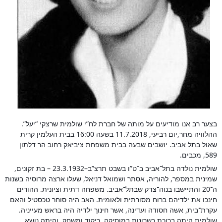
בצער רב אנו מודיעים על מותה של חברת לח”י שולמית שרצקי “יעל”.
ההלוויה מחר,יום רביעי, 11.7.2018 בשעה 16:00 בבית העלמין קרית
שאול בתל אביב. יושבים שבעה בבית משפחת ציביאק רחוב הר דלתון
589, מכבים.
שולמית נולדה בתל־אביב ב־ט”ו בשבט תרצ”ב–23.3.1932 – בת זקונים,
שמינית במספר, להוריה, אסתר ושמואל דניאל, שעלו ארצה מרוסיה בשנות
ה־20 והתיישבו בנוה־צדק שבתל־אביב. משפחה דתית וציונית. ההורים
חינכו את ילדיהם ברוח מסורתית ולאומית. האב היה סוחר טכסטיל והאם
עקרת־בית, אשה חסודה ועדינה, אשר חינ
וך ילדיה היה בראש מעייניה.
שולמית היתה ברוכת כשרונות במוסיקה, ריקוד ומשחק, והיתה נושא