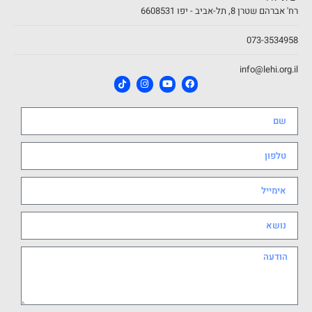
רח' אברהם שטרן 8, תל-אביב - יפו 6608531
073-3534958
info@lehi.org.il