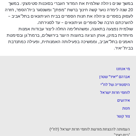
במשך שנים ניהלה שולמית את המדור העברי בסוכנות סטימצקי. במשך
20 שנה לימדה נוער קשה חינוך ברשת “מפתן” ומשנסגר בית־הספר, חזרה
לעסוק בספרים וניהלה את חנות הספרים בבית העיתונאים בתל־אביב –
להערכתם הרבה של סופרים ועיתונאים – עד לסגירתה.
שולמית נפצעה בתאונה, ומשהחלימה החלה ליצור עבודות אמנות
מיוחדות במינן, אותן הציגה בחוצות היוצר בירושלים, ברמת־גן ובסימטת
האמנים בתל־אביב, וממשיכה בפעילותה האמנותית, ופעילה כמתנדבת
בבית־יאיר.
מי אנחנו
אברהם ״יאיר״ שטרן
היסטוריה של לח”י
לוחמי חרות ישראל
אירועים
חנות
צור קשר
העמותה להנצחת מורשת לוחמי חרות ישראל (לח"י)
"בית-יאיר"