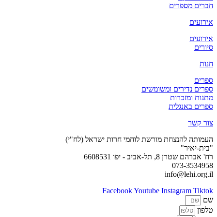
חברים מספרים
אירועים
אירועים
סיורים
חנות
ספרים
ספרים נדירים ומשומשים
מתנות ומזכרות
ספרים באנגלית
צור קשר
העמותה להנצחת מורשת לוחמי חרות ישראל (לח"י)
"בית-יאיר"
רח' אברהם שטרן 8, תל-אביב - יפו 6608531
073-3534958
info@lehi.org.il
Facebook
Youtube
Instagram
Tiktok
שם
טלפון