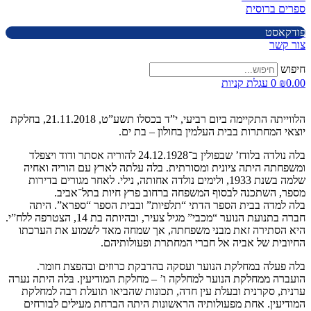
ספרים ברוסית
פודקאסט
צור קשר
חיפוש
0.00
₪
0
עגלת קניות
הלווייתה התקיימה ביום רביעי, י”ד בכסלו תשע”ט, 21.11.2018, בחלקת
יוצאי המחתרות בבית העלמין בחולון – בת ים.
בלה נולדה בלודז’ שבפולין ב־24.12.1928 להוריה אסתר ודוד ויצפלד
ומשפחתה היתה ציונית ומסורתית. בלה עלתה לארץ עם הוריה ואחיה
שלמה בשנת 1933, ולימים נולדה אחותה, נילי. לאחר מגורים בדירות
מספר, השתכנה לבסוף המשפחה ברחוב פרץ חיות בתל־אביב.
בלה למדה בבית הספר הדתי “תלפיות” ובבית הספר “ספרא”. היתה
חברה בתנועת הנוער “מכבי” מגיל צעיר, ובהיותה בת 14, הצטרפה ללח”י.
היא הסתירה זאת מבני משפחתה, אך שמחה מאד לשמוע את הערכתו
החיובית של אביה אל חברי המחתרת ופעולותיהם.
בלה פעלה במחלקת הנוער ועסקה בהדבקת כרוזים ובהפצת חומר.
הועברה ממחלקת הנוער למחלקה ו’ – מחלקת המודיעין. בּלה היתה נערה
ערנית, סקרנית ובעלת עין חדה, תכונות שהביאו תועלת רבה למחלקת
המודיעין. אחת מפעולותיה הראשונות היתה הברחת מעילים לבורחים