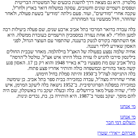
מלטרון. היא גם מצאה דרך להשגת כובעים של המשטרה הבריטית
וטפסים רשמיים שונים וחשובים, עסקה במשלוח דואר בארץ ולחו”ל,
עקבה אחרי “מודיעים”, ועוד. פעם גילתה “מודיע” בשעת פעולה, ולאחר
שהוזהר, חדל ממעשיו נגד המחתרת.
בלה עבדה בדואר המרכזי בתל אביב ארבע שנים, שם פעלה ביעילות רבה
למען הלח”י. לא אחת נעזרה במסמכיהָ הרשמיים כעובדת ממשלה. היא
אף השתתפה בקורס לנשק ברעננה, שהתפזר עם העוצר הגדול, לפני
האסון שאירע לילדי רעננה.
אחיה שלמה נפצע בפעולה של האצ”ל בוילהלמה. מאחר שבבית החולים
בילינסון סירבו להגיש לו עזרה בגלל היותו איש אצ”ל, טולטל ל”הדסה”
בתל־אביב שם מת מפצעיו בי”א באייר 1948 והוא רק בן 17. האסון פגע
קשה מאד בהורים ובמשפחה כולה והותיר אחריו פצע פתוח.
בלה התגייסה לצה”ל ב־1950 והיתה סמלת בחיל חימוש.
אחרי שחרורה מצה”ל, עבדה כמזכירה בבית ספר בתל אביב. כן שימשה
כמזכירה במפלגה הפרוגרסיבית. ב־1952 נישאה בלה ליעקב המרמן, איש
לח”י, שהיה פעיל מאד בירושלים. בלה ובעלה יעקב גרו באשקלון, שם היה
להם מוסך. יעקב נפטר ב־1987. היא הותירה בן, בת, נכדים ונינות.
מי אנחנו
מי אנחנו
תשלום דמי חבר
אברהם ״יאיר״ שטרן