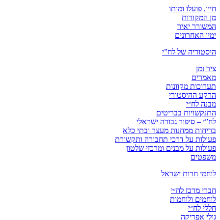
חייו, פועלו ומותו
מן המקורות
המשורר יאיר
ימיו האחרונים
היסטוריה של לח”י
ציר זמן
מאמרים
תערוכות מקוונות
הרקע ההיסטורי
מבנה לח״י
התנקשויות בבריטים
לח”י – סיפור גבורה ישראלי
בריחות ממחנות מעצר ובתי כלא
פעולות על דרכי תחבורה ותקשורת
פעולות על מבנים ומרכזי שלטון
משפטים
לוחמי חרות ישראל
חברי מרכז לח״י
לוחמים ולוחמות
חללי לח״י
גולי אפריקה