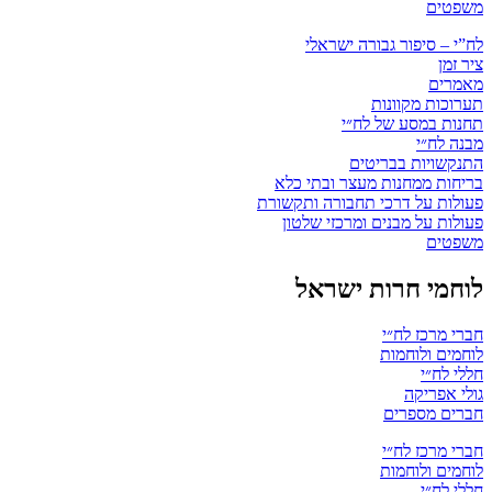
משפטים
לח”י – סיפור גבורה ישראלי
ציר זמן
מאמרים
תערוכות מקוונות
תחנות במסע של לח״י
מבנה לח״י
התנקשויות בבריטים
בריחות ממחנות מעצר ובתי כלא
פעולות על דרכי תחבורה ותקשורת
פעולות על מבנים ומרכזי שלטון
משפטים
לוחמי חרות ישראל
חברי מרכז לח״י
לוחמים ולוחמות
חללי לח״י
גולי אפריקה
חברים מספרים
חברי מרכז לח״י
לוחמים ולוחמות
חללי לח״י