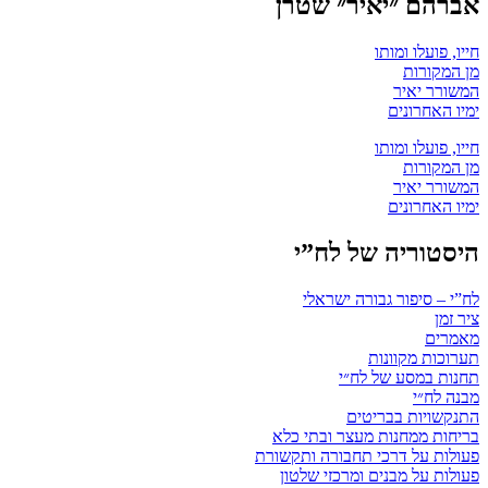
אברהם ״יאיר״ שטרן
חייו, פועלו ומותו
מן המקורות
המשורר יאיר
ימיו האחרונים
חייו, פועלו ומותו
מן המקורות
המשורר יאיר
ימיו האחרונים
היסטוריה של לח”י
לח”י – סיפור גבורה ישראלי
ציר זמן
מאמרים
תערוכות מקוונות
תחנות במסע של לח״י
מבנה לח״י
התנקשויות בבריטים
בריחות ממחנות מעצר ובתי כלא
פעולות על דרכי תחבורה ותקשורת
פעולות על מבנים ומרכזי שלטון