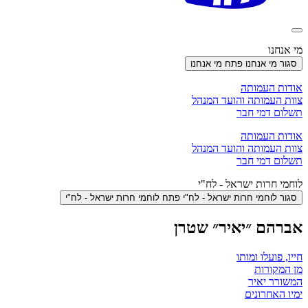
מי אנחנו
סגור מי אנחנו
פתח מי אנחנו
אודות העמותה
צוות העמותה והועד המנהל
תשלום דמי חבר
אודות העמותה
צוות העמותה והועד המנהל
תשלום דמי חבר
לוחמי חרות ישראל - לח"י
סגור לוחמי חרות ישראל - לח"י
פתח לוחמי חרות ישראל - לח"י
אברהם ״יאיר״ שטרן
חייו, פועלו ומותו
מן המקורות
המשורר יאיר
ימיו האחרונים