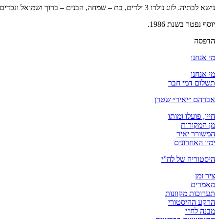
נישא לבתיה. לזוג נולדו 3 ילדים, בת – שמחה, הבנים – ברוך ושמואל ונכדים. שמואל נהרג בפעולת איבה בשנת 1997.
יוסף נפטר בשנת 1986.
הדפסה
מי אנחנו
מי אנחנו
תשלום דמי חבר
אברהם ״יאיר״ שטרן
חייו, פועלו ומותו
מן המקורות
המשורר יאיר
ימיו האחרונים
היסטוריה של לח”י
ציר זמן
מאמרים
תערוכות מקוונות
הרקע ההיסטורי
מבנה לח״י