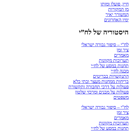
חייו, פועלו ומותו
מן המקורות
המשורר יאיר
ימיו האחרונים
היסטוריה של לח”י
לח”י – סיפור גבורה ישראלי
ציר זמן
מאמרים
תערוכות מקוונות
תחנות במסע של לח״י
מבנה לח״י
התנקשויות בבריטים
בריחות ממחנות מעצר ובתי כלא
פעולות על דרכי תחבורה ותקשורת
פעולות על מבנים ומרכזי שלטון
משפטים
לח”י – סיפור גבורה ישראלי
ציר זמן
מאמרים
תערוכות מקוונות
תחנות במסע של לח״י