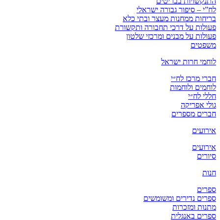
התנקשויות בבריטים
לח”י – סיפור גבורה ישראלי
בריחות ממחנות מעצר ובתי כלא
פעולות על דרכי תחבורה ותקשורת
פעולות על מבנים ומרכזי שלטון
משפטים
לוחמי חרות ישראל
חברי מרכז לח״י
לוחמים ולוחמות
חללי לח״י
גולי אפריקה
חברים מספרים
אירועים
אירועים
סיורים
חנות
ספרים
ספרים נדירים ומשומשים
מתנות ומזכרות
ספרים באנגלית