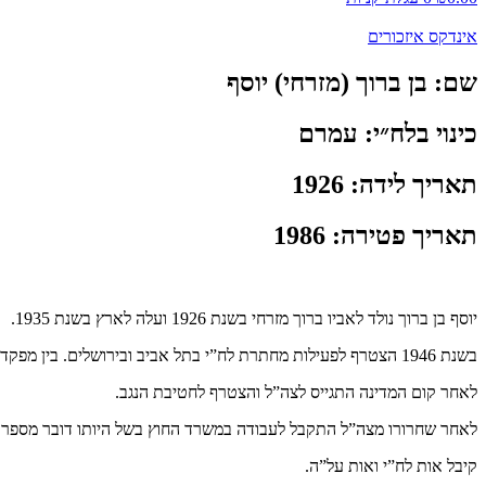
אינדקס איזכורים
שם:
בן ברוך (מזרחי) יוסף
כינוי בלח״י:
עמרם
תאריך לידה:
1926
תאריך פטירה:
1986
יוסף בן ברוך נולד לאביו ברוך מזרחי בשנת 1926 ועלה לארץ בשנת 1935.
בשנת 1946 הצטרף לפעילות מחתרת לח”י בתל אביב ובירושלים. בין מפקדיו היו יעל בן דב ועמנואל הנגבי “אדם” עמו שמר על קשר במהלך השנים.
לאחר קום המדינה התגייס לצה”ל והצטרף לחטיבת הנגב.
לאחר שחרורו מצה”ל התקבל לעבודה במשרד החוץ בשל היותו דובר מספר שפות והיה
קיבל אות לח”י ואות על”ה.