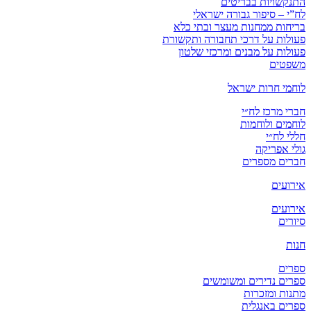
התנקשויות בבריטים
לח”י – סיפור גבורה ישראלי
בריחות ממחנות מעצר ובתי כלא
פעולות על דרכי תחבורה ותקשורת
פעולות על מבנים ומרכזי שלטון
משפטים
לוחמי חרות ישראל
חברי מרכז לח״י
לוחמים ולוחמות
חללי לח״י
גולי אפריקה
חברים מספרים
אירועים
אירועים
סיורים
חנות
ספרים
ספרים נדירים ומשומשים
מתנות ומזכרות
ספרים באנגלית