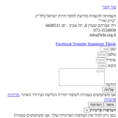
צור קשר
העמותה להנצחת מורשת לוחמי חרות ישראל (לח"י)
"בית-יאיר"
רח' אברהם שטרן 8, תל-אביב - יפו 6608531
073-3534958
info@lehi.org.il
Facebook
Youtube
Instagram
Tiktok
שם
טלפון
אימייל
נושא
הודעה
שליחה
אנו משתמשים בעוגיות לשיפור חוויית הגלישה ושירותי האתר.
מדיניות
פרטיות
אישור
העדפות
העדפות פרטיות
×
כאן ניתן לנהל את העדפות הפרטיות שלך. אנו משתמשים בעוגיות