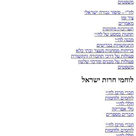
משפטים
לח”י – סיפור גבורה ישראלי
ציר זמן
מאמרים
תערוכות מקוונות
תחנות במסע של לח״י
מבנה לח״י
התנקשויות בבריטים
בריחות ממחנות מעצר ובתי כלא
פעולות על דרכי תחבורה ותקשורת
פעולות על מבנים ומרכזי שלטון
משפטים
לוחמי חרות ישראל
חברי מרכז לח״י
לוחמים ולוחמות
חללי לח״י
גולי אפריקה
חברים מספרים
חברי מרכז לח״י
לוחמים ולוחמות
חללי לח״י