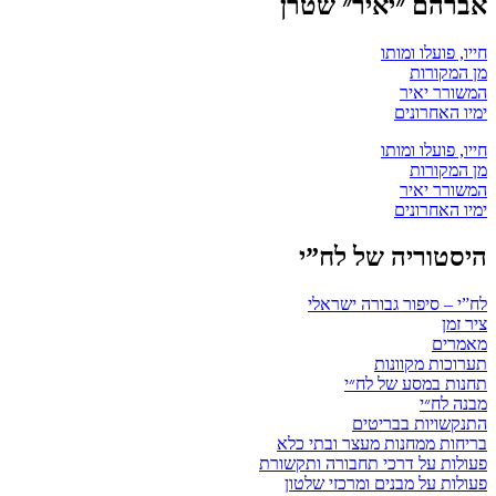
אברהם ״יאיר״ שטרן
חייו, פועלו ומותו
מן המקורות
המשורר יאיר
ימיו האחרונים
חייו, פועלו ומותו
מן המקורות
המשורר יאיר
ימיו האחרונים
היסטוריה של לח”י
לח”י – סיפור גבורה ישראלי
ציר זמן
מאמרים
תערוכות מקוונות
תחנות במסע של לח״י
מבנה לח״י
התנקשויות בבריטים
בריחות ממחנות מעצר ובתי כלא
פעולות על דרכי תחבורה ותקשורת
פעולות על מבנים ומרכזי שלטון