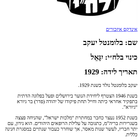
אינדקס איזכורים
שם:
בלומנטל יעקב
כינוי בלח״י:
יִגָּאֵל
תאריך לידה:
1929
יעקב בלומנטל נולד בשנת 1929.
בשנת 1946 הצטרף ליחידת הנוער בירושלים ופעל בפלוגה הדתית
בתפקיד אחראי כיתה וחייל תחת פיקודו של יהודה (פדר) בר גיורא
“גיורא”.
בשנת 1952 נעצר כחבר במחתרת “מלכות ישראל”, שהניחה פצצה
בשגרירות בריה”מ, כתגובה על עלילת הרופאים היהודים. הוא נידון, עם
יתר חבריו, לעשר שנות מאסר, אך שוחרר כעבור שנתיים במסגרת חנינה
כללית.