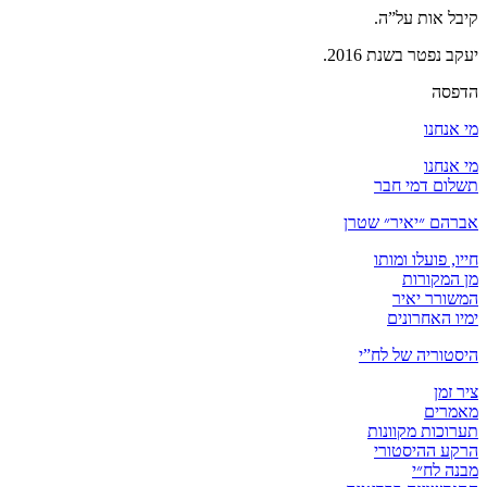
קיבל אות על”ה.
יעקב נפטר בשנת 2016.
הדפסה
מי אנחנו
מי אנחנו
תשלום דמי חבר
אברהם ״יאיר״ שטרן
חייו, פועלו ומותו
מן המקורות
המשורר יאיר
ימיו האחרונים
היסטוריה של לח”י
ציר זמן
מאמרים
תערוכות מקוונות
הרקע ההיסטורי
מבנה לח״י