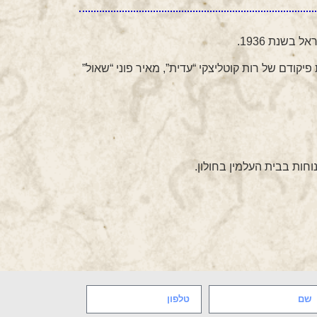
קת המודיעין, תחת פיקודם של רות קוטליצקי “עדית”, מאיר פוני “שאול”