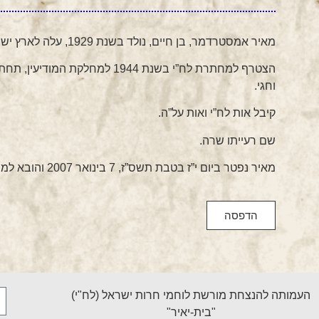
מאיר אמסטרדמר, בן חיים, נולד בשנת 1929, עלה לארץ ישראל בשנת 1936.
הצטרף למחתרת לח”י בשנת 1944 למחל
וחגי.
קיבל אות לח”י ואות על”ה.
שם רעייתו שרה.
מאיר נפטר ביום י”ז בטבת תשס”ז, 7 בינואר 2007 והובא למנוחות בבית העלמין בחולון.
הדפסה
העמותה להנצחת מורשת לוחמי חרות ישראל (לח"י)
"בית-יאיר"