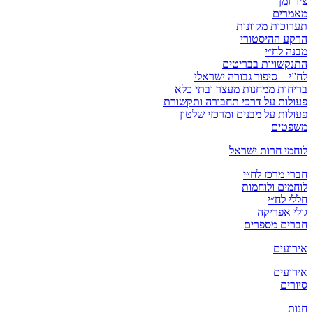
ציר זמן
מאמרים
תערוכות מקוונות
הרקע ההיסטורי
מבנה לח״י
התנקשויות בבריטים
לח”י – סיפור גבורה ישראלי
בריחות ממחנות מעצר ובתי כלא
פעולות על דרכי תחבורה ותקשורת
פעולות על מבנים ומרכזי שלטון
משפטים
לוחמי חרות ישראל
חברי מרכז לח״י
לוחמים ולוחמות
חללי לח״י
גולי אפריקה
חברים מספרים
אירועים
אירועים
סיורים
חנות