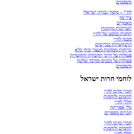
משפטים
לח”י – סיפור גבורה ישראלי
ציר זמן
מאמרים
תערוכות מקוונות
תחנות במסע של לח״י
מבנה לח״י
התנקשויות בבריטים
בריחות ממחנות מעצר ובתי כלא
פעולות על דרכי תחבורה ותקשורת
פעולות על מבנים ומרכזי שלטון
משפטים
לוחמי חרות ישראל
חברי מרכז לח״י
לוחמים ולוחמות
חללי לח״י
גולי אפריקה
חברים מספרים
חברי מרכז לח״י
לוחמים ולוחמות
חללי לח״י