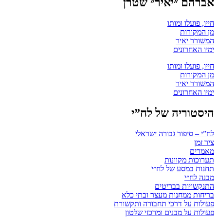
אברהם ״יאיר״ שטרן
חייו, פועלו ומותו
מן המקורות
המשורר יאיר
ימיו האחרונים
חייו, פועלו ומותו
מן המקורות
המשורר יאיר
ימיו האחרונים
היסטוריה של לח”י
לח”י – סיפור גבורה ישראלי
ציר זמן
מאמרים
תערוכות מקוונות
תחנות במסע של לח״י
מבנה לח״י
התנקשויות בבריטים
בריחות ממחנות מעצר ובתי כלא
פעולות על דרכי תחבורה ותקשורת
פעולות על מבנים ומרכזי שלטון