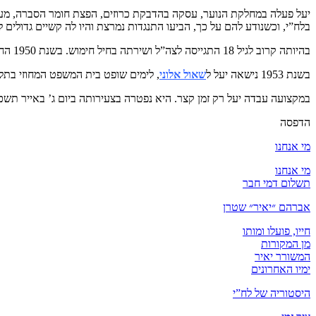
יעל פעלה במחלקת הנוער, עסקה בהדבקת כרוזים, הפצת חומר הסברה, מעק
בלח”י, וכשנודע להם על כך, הביעו התנגדות נמרצת והיו לה קשיים גדולי
בהיותה קרוב לגיל 18 התגייסה לצה”ל ושירתה בחיל חימוש. בשנת 1950 החלה את לימודיה בפקולטה למשפטים באוניברסיטה העברית בירושלים. קיבלה רשיון עריכת דין בשנת 1957, לאחר התמחותה בפרקליטות בתל אביב.
בשנת 1953 נישאה יעל ל
שאול אלוני
, לימים שופט בית המשפט המחוזי בתל אביב. נולדו לה
במקצועה עבדה יעל רק זמן קצר. היא נפטרה בצעירותה ביום ג’ באייר תשכ”ז, 13 במאי 1967, לאחר מחלה קשה וממושכת. הוריה נפטרו אחריה. יעל נטמנה בבית העלמין 
הדפסה
מי אנחנו
מי אנחנו
תשלום דמי חבר
אברהם ״יאיר״ שטרן
חייו, פועלו ומותו
מן המקורות
המשורר יאיר
ימיו האחרונים
היסטוריה של לח”י