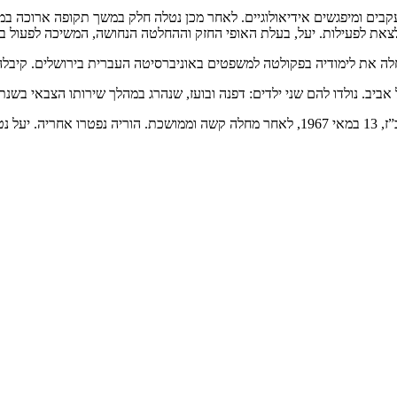
בים ומיפגשים אידיאולוגיים. לאחר מכן נטלה חלק במשך תקופה ארוכה במ
ם לצאת לפעילות. יעל, בעלת האופי החזק וההחלטה הנחושה, המשיכה לפעול 
ם שני ילדים: דפנה ובועז, שנהרג במהלך שירותו הצבאי בשנת 1979. לדפנה נולדו שני בנים: עמרי ובועז
בחולון.