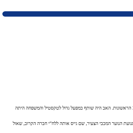
יעל נולדה בלודז’ שבפולין ביום כ”ז באלול תר”צ, 20 בספטמבר 1930, בת יחידה להוריה פלורה ויצחק ורדי (רוזנפלד). המשפחה עלתה לארץ בשנות ה־30 הראשונות. האב היה שותף במפעל גדול לטקסטיל והמשפחה היתה
ועת הנוער המכבי הצעיר, שם גייס אותה ללח”י חברה הקרוב, שאול