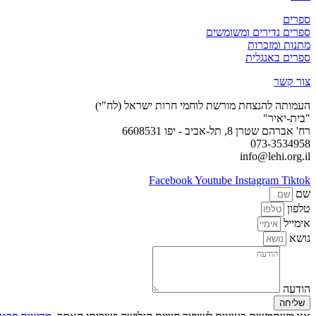
ספרים
ספרים נדירים ומשומשים
מתנות ומזכרות
ספרים באנגלית
צור קשר
העמותה להנצחת מורשת לוחמי חרות ישראל (לח"י)
"בית-יאיר"
רח' אברהם שטרן 8, תל-אביב - יפו 6608531
073-3534958
info@lehi.org.il
Facebook
Youtube
Instagram
Tiktok
שם
טלפון
אימייל
נושא
הודעה
שליחה