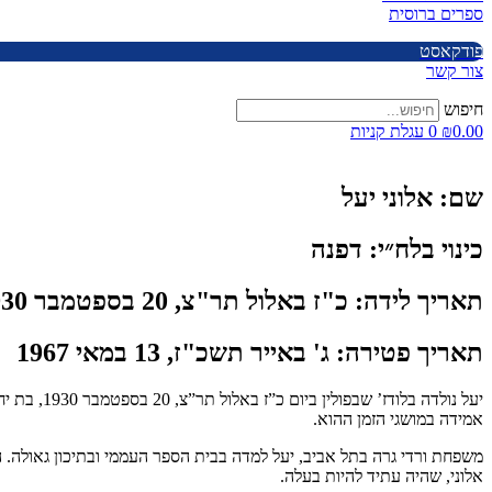
ספרים ברוסית
פודקאסט
צור קשר
חיפוש
0.00
₪
0
עגלת קניות
שם:
אלוני יעל
כינוי בלח״י:
דפנה
תאריך לידה:
כ"ז באלול תר"צ, 20 בספטמבר 1930
תאריך פטירה:
ג' באייר תשכ"ז, 13 במאי 1967
אמידה במושגי הזמן ההוא.
משפחת ורדי גרה בתל אביב, יעל למדה בבית הספר העממי ובתיכון גאולה.
אלוני, שהיה עתיד להיות בעלה.