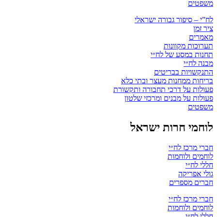
משפטים
לח”י – סיפור גבורה ישראלי
ציר זמן
מאמרים
תערוכות מקוונות
תחנות במסע של לח״י
מבנה לח״י
התנקשויות בבריטים
בריחות ממחנות מעצר ובתי כלא
פעולות על דרכי תחבורה ותקשורת
פעולות על מבנים ומרכזי שלטון
משפטים
לוחמי חרות ישראל
חברי מרכז לח״י
לוחמים ולוחמות
חללי לח״י
גולי אפריקה
חברים מספרים
חברי מרכז לח״י
לוחמים ולוחמות
חללי לח״י