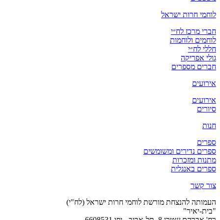
לוחמי חרות ישראל
חברי מרכז לח״י
לוחמים ולוחמות
חללי לח״י
גולי אפריקה
חברים מספרים
אירועים
אירועים
סיורים
חנות
ספרים
ספרים נדירים ומשומשים
מתנות ומזכרות
ספרים באנגלית
צור קשר
העמותה להנצחת מורשת לוחמי חרות ישראל (לח"י)
"בית-יאיר"
רח' אברהם שטרן 8, תל-אביב - יפו 6608531