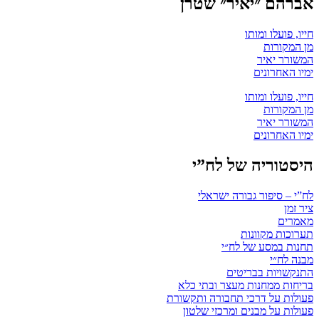
אברהם ״יאיר״ שטרן
חייו, פועלו ומותו
מן המקורות
המשורר יאיר
ימיו האחרונים
חייו, פועלו ומותו
מן המקורות
המשורר יאיר
ימיו האחרונים
היסטוריה של לח”י
לח”י – סיפור גבורה ישראלי
ציר זמן
מאמרים
תערוכות מקוונות
תחנות במסע של לח״י
מבנה לח״י
התנקשויות בבריטים
בריחות ממחנות מעצר ובתי כלא
פעולות על דרכי תחבורה ותקשורת
פעולות על מבנים ומרכזי שלטון