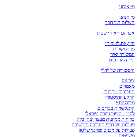
מי אנחנו
מי אנחנו
תשלום דמי חבר
אברהם ״יאיר״ שטרן
חייו, פועלו ומותו
מן המקורות
המשורר יאיר
ימיו האחרונים
היסטוריה של לח”י
ציר זמן
מאמרים
תערוכות מקוונות
הרקע ההיסטורי
מבנה לח״י
התנקשויות בבריטים
לח”י – סיפור גבורה ישראלי
בריחות ממחנות מעצר ובתי כלא
פעולות על דרכי תחבורה ותקשורת
פעולות על מבנים ומרכזי שלטון
משפטים