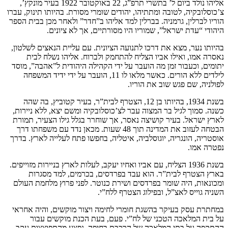
אליהו נולד ביום ל’ בתשרי תרפ”ג, 22 באוקטובר 1922 בעיר מונקץ’,
צ’כוסלובקיה, לטובה ומתתיהו, יהודים שומרי מסורת. בהיותו תינוק, עברו
הוריו לברלין, גרמניה. בברלין למד אליהו ב”חדר” ולאחר מכן בבית הספר
היהודי “עדת ישראל”, שמוריו היו מסורתיים, אך לא ציונים.
בהיותו נער, מצא את דרכו לתנועה הציונית. עם עליית הנאצים לשלטון,
נאסרה אמו, ואילו אביו הצליח להתחמק ולברוח. אליהו נשלח לבית
יתומים, וכעבור זמן מה הועבר על ידי הקהילה היהודית ל”אהבה”, מוסד
לילדים ללא הורים. כאשר מלאו לו 11, הועבר על ידי ידיד המשפחה
לפולניה, שם פגש שוב את הוריו.
בשנת 1934, בהיותו בן 12, הצטרף לבית”ר, בעיר קטוביץ, בה שהה
כשנה. סמוך לגיל בר המצוה עבר לצ’כוסלובקיה ומשם יצא, ללא ניירות,
לארץ ישראל. בעיר קושיצה נאסר, אך שוחרר בגלל גילו הצעיר, תמורת
הבטחה לעזוב את המדינה תוך 48 שעות. מכאן נדד עם משפחתו דרך
אוסטריה, הונגריה, יוגוסלביה, איטליה, בחפשו פתח לעלייה לארץ. בדרך
נפטרה אמו.
בשנת 1936 הצליח, עם אביו ואחיו יעקב, לעלות לארץ בניירות מזוייפים.
בארץ הצטרף לבית”ר. הוא עבד בפרדסים, בכרמים, למד מסגרות
ומכונאות, היה שומר בפרדסים ושירת כנוטר. לפני פרוץ מלחמת העולם
השניה גוייס לאצ”ל, ובפילוג הצטרף ללח”י.
במחתרת עסק בעיקר בהשגת חומרי לחימה ויצור מוקשים, והיה אחראי
על בית המלאכה הטכני של לח”י. פעם, בעת הכנת מוקשים עבור
ההתקפה על בתי המלאכה של הרכבת בחיפה, נפצע מהתפוצצות עקב