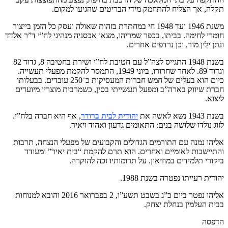
תקלה, אך הצליח להתחמק מידי הבריטים שהגיעו למקום.
משנת 1946 ועד 1948 חי במחתרת בזהות שאולה ועסק כל הזמן בייצור
חומרי לחימה. בביתו, בכפר שמריהו, מצאו אכסניה מנהיגי לח”י ד”ר אלדד
ונתן ילין מור, וכן נרדפים אחרים.
בשנת 1948 התגייס לצה”ל עם חטיבת לח”י ושירת בחטיבה 8, גדוד 82
וגדוד 89. לאחר שחרורו, ביוני 1949, התמסר להקמת מפעלי תעשייה.
כיום הוא בעלים של חמש חברות המעסיקות כ־250 עובדים. בבעלותו
חברת שיווק בארה”ב ומפעל תעשייתי בסין, כשמרבית מוצריו מיועדים
ליצוא.
בשנת 1943 נשא לאשה את
יהודית לבית ברודר
, אף היא חברה בלח”י.
לזוג נולדו שלושה בנים: התאומים גדעון ואהוד ויאיר.
אליהו נמנה עם התורמים הגדולים והקבועים של מפעלי הנצחה, תרבות
והתיישבות לאומיים ואחרים. הוא תרם להקמת “בית יאיר” ומעודד
ביקורי תלמידים במוזיאון. על תרומותיו זכה להוקרה.
יהודית רעייתו נפטרה בשנת 1988.
אליהו נפטר ביום כ”ג בשבט תשע”ו, 2 בפברואר 2016 והובא למנוחות
בבית העלמין בנחלת יצחק.
הדפסה