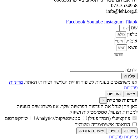
073-3534958
info@lehi.org.il
Facebook
Youtube
Instagram
Tiktok
שם
טלפון
אימייל
נושא
הודעה
שליחה
אנו משתמשים בעוגיות לשיפור חוויית הגלישה ושירותי האתר.
מדיניות
פרטיות
אישור
העדפות
העדפות פרטיות
×
כאן ניתן לנהל את העדפות הפרטיות שלך. אנו משתמשים בעוגיות
למטרות תפעול, סטטיסטיקות ושיווק.
פונקציונלי (תמיד פעיל)
סטטיסטיקות/Analytics
שיווק/פרסום
התאמה אישית/מדיה משובצת
שמירה
דחייה
משיכת הסכמה
מדיניות פרטיות