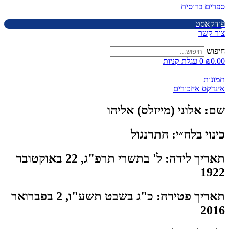
ספרים ברוסית
פודקאסט
צור קשר
חיפוש
0.00
₪
0
עגלת קניות
תמונות
אינדקס איזכורים
שם:
אלוני (מייזלס) אליהו
כינוי בלח״י:
התרנגול
תאריך לידה:
ל' בתשרי תרפ"ג, 22 באוקטובר
1922
תאריך פטירה:
כ"ג בשבט תשע"ו, 2 בפברואר
2016