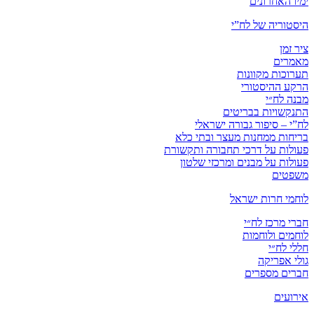
ימיו האחרונים
היסטוריה של לח”י
ציר זמן
מאמרים
תערוכות מקוונות
הרקע ההיסטורי
מבנה לח״י
התנקשויות בבריטים
לח”י – סיפור גבורה ישראלי
בריחות ממחנות מעצר ובתי כלא
פעולות על דרכי תחבורה ותקשורת
פעולות על מבנים ומרכזי שלטון
משפטים
לוחמי חרות ישראל
חברי מרכז לח״י
לוחמים ולוחמות
חללי לח״י
גולי אפריקה
חברים מספרים
אירועים