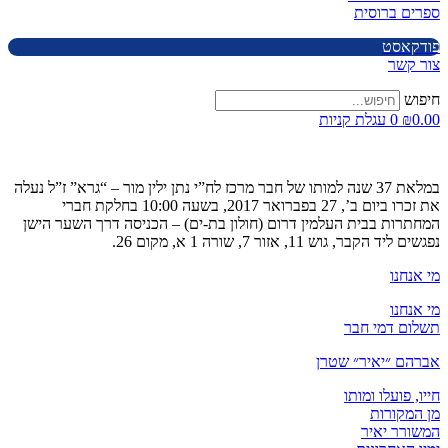
ספרים ברוסית
פודקאסט
צור קשר
חיפוש
0.00
₪
0
עגלת קניות
במלאת 37 שנה למותו של חבר מרכז לח”י נתן ילין מור – “גרא” ז”ל נעלה
את זכרו ביום ב’, 27 בפברואר 2017, בשעה 10:00 בחלקת חברי
המחתרות בבית העלמין דרום (חולון בת-ים) – הכניסה דרך השער הישן
נפגשים ליד הקבר, גוש 11, אזור 7, שורה 1 א, מקום 26.
מי אנחנו
מי אנחנו
תשלום דמי חבר
אברהם ״יאיר״ שטרן
חייו, פועלו ומותו
מן המקורות
המשורר יאיר