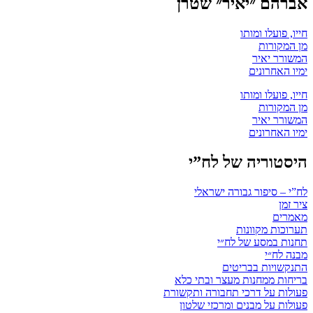
אברהם ״יאיר״ שטרן
חייו, פועלו ומותו
מן המקורות
המשורר יאיר
ימיו האחרונים
חייו, פועלו ומותו
מן המקורות
המשורר יאיר
ימיו האחרונים
היסטוריה של לח”י
לח”י – סיפור גבורה ישראלי
ציר זמן
מאמרים
תערוכות מקוונות
תחנות במסע של לח״י
מבנה לח״י
התנקשויות בבריטים
בריחות ממחנות מעצר ובתי כלא
פעולות על דרכי תחבורה ותקשורת
פעולות על מבנים ומרכזי שלטון