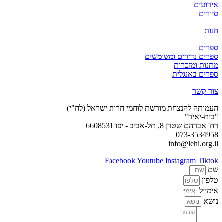
אירועים
סיורים
חנות
ספרים
ספרים נדירים ומשומשים
מתנות ומזכרות
ספרים באנגלית
צור קשר
העמותה להנצחת מורשת לוחמי חרות ישראל (לח"י)
"בית-יאיר"
רח' אברהם שטרן 8, תל-אביב - יפו 6608531
073-3534958
info@lehi.org.il
Facebook
Youtube
Instagram
Tiktok
שם
טלפון
אימייל
נושא