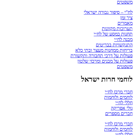
משפטים
לח”י – סיפור גבורה ישראלי
ציר זמן
מאמרים
תערוכות מקוונות
תחנות במסע של לח״י
מבנה לח״י
התנקשויות בבריטים
בריחות ממחנות מעצר ובתי כלא
פעולות על דרכי תחבורה ותקשורת
פעולות על מבנים ומרכזי שלטון
משפטים
לוחמי חרות ישראל
חברי מרכז לח״י
לוחמים ולוחמות
חללי לח״י
גולי אפריקה
חברים מספרים
חברי מרכז לח״י
לוחמים ולוחמות
חללי לח״י