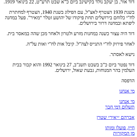
דוד אור, בן יעקב נולד בקישינב ביום כ”א שבט תרע”ט, 22 בינואר 1919.
בשנת 1939 הצטרף לאצ”ל, עם הפילוג בשנת 1940, הצטרף למחתרת
לח”י כלוחם בירושלים תחת פיקודו של יהושע זטלר “מאיר”. פעל במחנה
ליפתא ובמחנה דרור בירושלים.
דוד היה עצור כשנה במחנות מזרע ולטרון ולאחר מכן שהה במאסר בית.
לאחר פירוק לח”י התגייס לצה”ל. קיבל אות לח”י ואות על”ה.
נישא לאסתר.
דוד נפטר ביום כ”ב בשבט תשנ”ב, 27 בינואר 1992 והוא קבור בבית
העלמין בהר המנוחות, גבעת שאול, ירושלים.
הדפסה
מי אנחנו
מי אנחנו
תשלום דמי חבר
אברהם ״יאיר״ שטרן
חייו, פועלו ומותו
מן המקורות