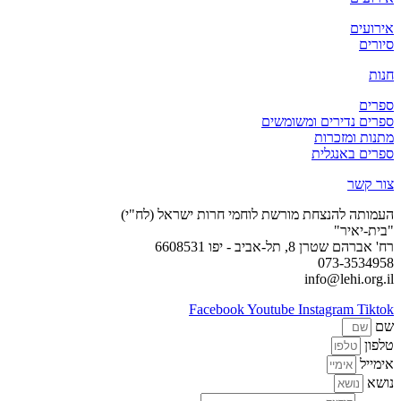
אירועים
סיורים
חנות
ספרים
ספרים נדירים ומשומשים
מתנות ומזכרות
ספרים באנגלית
צור קשר
העמותה להנצחת מורשת לוחמי חרות ישראל (לח"י)
"בית-יאיר"
רח' אברהם שטרן 8, תל-אביב - יפו 6608531
073-3534958
info@lehi.org.il
Facebook
Youtube
Instagram
Tiktok
שם
טלפון
אימייל
נושא