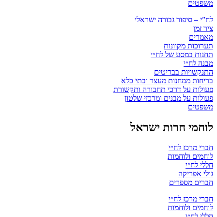
משפטים
לח”י – סיפור גבורה ישראלי
ציר זמן
מאמרים
תערוכות מקוונות
תחנות במסע של לח״י
מבנה לח״י
התנקשויות בבריטים
בריחות ממחנות מעצר ובתי כלא
פעולות על דרכי תחבורה ותקשורת
פעולות על מבנים ומרכזי שלטון
משפטים
לוחמי חרות ישראל
חברי מרכז לח״י
לוחמים ולוחמות
חללי לח״י
גולי אפריקה
חברים מספרים
חברי מרכז לח״י
לוחמים ולוחמות
חללי לח״י