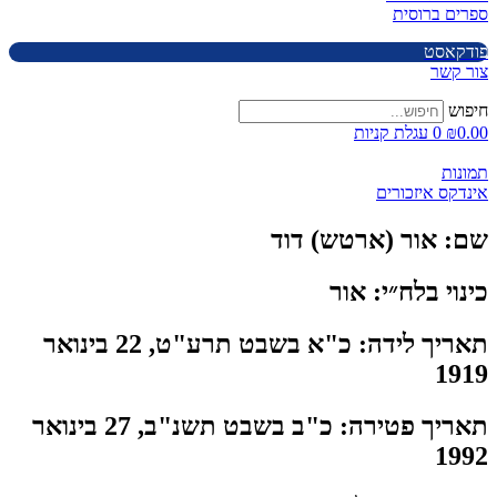
ספרים ברוסית
פודקאסט
צור קשר
חיפוש
0.00
₪
0
עגלת קניות
תמונות
אינדקס איזכורים
שם:
אור (ארטש) דוד
כינוי בלח״י:
אור
תאריך לידה:
כ"א בשבט תרע"ט, 22 בינואר
1919
תאריך פטירה:
כ"ב בשבט תשנ"ב, 27 בינואר
1992