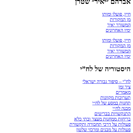
אברהם ״יאיר״ שטרן
חייו, פועלו ומותו
מן המקורות
המשורר יאיר
ימיו האחרונים
חייו, פועלו ומותו
מן המקורות
המשורר יאיר
ימיו האחרונים
היסטוריה של לח”י
לח”י – סיפור גבורה ישראלי
ציר זמן
מאמרים
תערוכות מקוונות
תחנות במסע של לח״י
מבנה לח״י
התנקשויות בבריטים
בריחות ממחנות מעצר ובתי כלא
פעולות על דרכי תחבורה ותקשורת
פעולות על מבנים ומרכזי שלטון