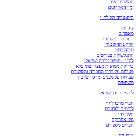
המשורר יאיר
ימיו האחרונים
היסטוריה של לח”י
ציר זמן
מאמרים
תערוכות מקוונות
הרקע ההיסטורי
מבנה לח״י
התנקשויות בבריטים
לח”י – סיפור גבורה ישראלי
בריחות ממחנות מעצר ובתי כלא
פעולות על דרכי תחבורה ותקשורת
פעולות על מבנים ומרכזי שלטון
משפטים
לוחמי חרות ישראל
חברי מרכז לח״י
לוחמים ולוחמות
חללי לח״י
גולי אפריקה
חברים מספרים
אירועים