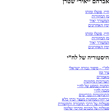
אברהם ״יאיר״ שטרן
חייו, פועלו ומותו
מן המקורות
המשורר יאיר
ימיו האחרונים
חייו, פועלו ומותו
מן המקורות
המשורר יאיר
ימיו האחרונים
היסטוריה של לח”י
לח”י – סיפור גבורה ישראלי
ציר זמן
מאמרים
תערוכות מקוונות
תחנות במסע של לח״י
מבנה לח״י
התנקשויות בבריטים
בריחות ממחנות מעצר ובתי כלא
פעולות על דרכי תחבורה ותקשורת
פעולות על מבנים ומרכזי שלטון