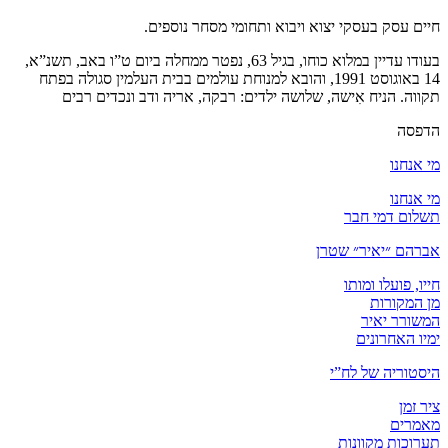
חיים עסק בעסקי יצוא ויבוא ותחומי מסחר נוספים.
בעודו עדיין במלוא כוחו, בגיל 63, נפטר ממחלה ביום ט”ו באב, תשנ”א,
14 באוגוסט 1991, והובא למנוחת עולמים בבית העלמין סגולה בפתח
תקווה. הניח אִישה, שלושה ילדים: רבקה, אריה ודב ונכדים רבים
הדפסה
מי אנחנו
מי אנחנו
תשלום דמי חבר
אברהם ״יאיר״ שטרן
חייו, פועלו ומותו
מן המקורות
המשורר יאיר
ימיו האחרונים
היסטוריה של לח”י
ציר זמן
מאמרים
תערוכות מקוונות