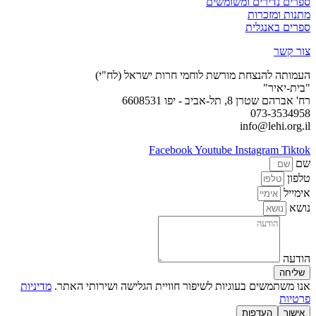
ספרים נדירים ומשומשים
מתנות ומזכרות
ספרים באנגלית
צור קשר
העמותה להנצחת מורשת לוחמי חרות ישראל (לח"י)
"בית-יאיר"
רח' אברהם שטרן 8, תל-אביב - יפו 6608531
073-3534958
info@lehi.org.il
Facebook
Youtube
Instagram
Tiktok
שם
טלפון
אימייל
נושא
הודעה
שליחה
אנו משתמשים בעוגיות לשיפור חוויית הגלישה ושירותי האתר.
מדיניות
פרטיות
אישור
העדפות