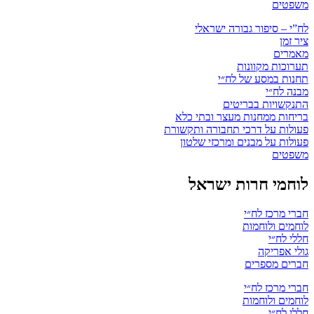
משפטים
לח”י – סיפור גבורה ישראלי
ציר זמן
מאמרים
תערוכות מקוונות
תחנות במסע של לח״י
מבנה לח״י
התנקשויות בבריטים
בריחות ממחנות מעצר ובתי כלא
פעולות על דרכי תחבורה ותקשורת
פעולות על מבנים ומרכזי שלטון
משפטים
לוחמי חרות ישראל
חברי מרכז לח״י
לוחמים ולוחמות
חללי לח״י
גולי אפריקה
חברים מספרים
חברי מרכז לח״י
לוחמים ולוחמות
חללי לח״י