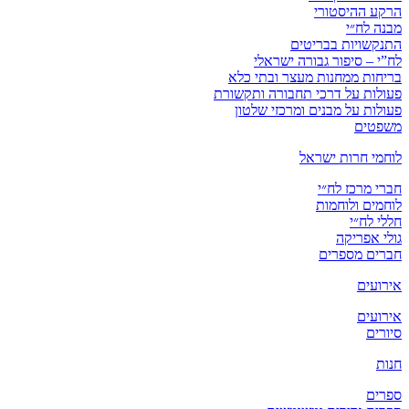
הרקע ההיסטורי
מבנה לח״י
התנקשויות בבריטים
לח”י – סיפור גבורה ישראלי
בריחות ממחנות מעצר ובתי כלא
פעולות על דרכי תחבורה ותקשורת
פעולות על מבנים ומרכזי שלטון
משפטים
לוחמי חרות ישראל
חברי מרכז לח״י
לוחמים ולוחמות
חללי לח״י
גולי אפריקה
חברים מספרים
אירועים
אירועים
סיורים
חנות
ספרים