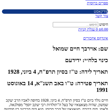
ספרים ברוסית
פודקאסט
צור קשר
חיפוש
0.00
₪
0
עגלת קניות
אינדקס איזכורים
שם:
אוירבך חיים שמואל
כינוי בלח״י:
ידידעם
תאריך לידה:
ט"ז בסיון תרפ"ח, 4 ביוני, 1928
תאריך פטירה:
ט"ו באב תשנ"א, 14 באוגוסט
1991
חיים נולד ביום ט”ז בסיון תרפ”ח, 4 ביוני, 1928 בחיפה לאביו הרב יעקב
שמשון, שהיה מצאצאיו של בעל ה”תולדות רבי יעקב יוסף” מפולנאה,
ולאִמו, חיה דבורה, מצאצאיו של הרב מרומן. הוא היה הרביעי בין חמישה