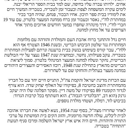
אחים. ילדותו עברה עליו בחיפה, שם למד בבית הספר הריאלי יבנה.
לימים עקרה המשפחה לצפת וכעבור זמן לטבריה, בטבריה המשיך חיים
את לימודיו בבית ספר תיכון. אחיו הבכור, פנחס, שהיה חבר בכיר
במחתרת לח”י, נאסר וכעבור זמן ברח ממחנה המעצר בלטרון, עם עוד 19
חברי לח”י, דרך מינהרה שחפרו במשך חודשים ארוכים מתוך אחד
הצריפים עד אל מחוץ למחנה.
חיים גדל והתחנך ברוח אהבת העם והמולדת והזדהה עם מלחמת
המחתרות נגד שלטון הכיבוש הבריטי, ובשנת 1946 הצטרף אף הוא
ללח”י, עבר קורס בשימוש בנשק בבית ברעננה ונרתם לפעילות המחתרת
בטבריה. עקב פעילותו, נחשד, ובמחצית שנת 1947 נעצר על ידי הבולשת
הבריטית, נחקר ונשלח למחנה המעצר המינהלי בלטרון. סמוך ליציאת
הבריטים מהארץ בתחילת שנת 1948, רוכזו האסירים והעצירים היהודים
במחנה מעצר בעתלית והוחזקו שם עד לשחרורם.
עם הכרזת מדינת ישראל והקמת צה”ל, התגייס חיים יחד עם כל חבריו
מהמחתרת והוצב בחטיבה 8, בפיקודו של האלוף יצחק שדה. הוא צורף
לגדוד הקומנדו 89 בפיקודו של משה דיין. מפקד הפלוגה שלו היה יעקב
גרנק (הוא דב, “הבלונדיני הגבוה”). הוא השתתף בכל קרבות הגדוד:
בכיבוש לוד, רמלה, ושטחי מולדת נוספים.
לאחר שחרורו מצה”ל, בסוף שנת 1954, נשא לאִשה את חברתו אהובה
לבית ליבלינג, עולה חדשה מרומניה, והזוג הקים בית המושתת על ערכי
התורה והיהדות. חיים היה איש ארץ ישראל השלמה ומרכז סניף תנועת
“התחיה” בטבריה.