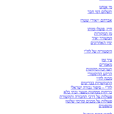
מי אנחנו
תשלום דמי חבר
אברהם ״יאיר״ שטרן
חייו, פועלו ומותו
מן המקורות
המשורר יאיר
ימיו האחרונים
היסטוריה של לח”י
ציר זמן
מאמרים
תערוכות מקוונות
הרקע ההיסטורי
מבנה לח״י
התנקשויות בבריטים
לח”י – סיפור גבורה ישראלי
בריחות ממחנות מעצר ובתי כלא
פעולות על דרכי תחבורה ותקשורת
פעולות על מבנים ומרכזי שלטון
משפטים