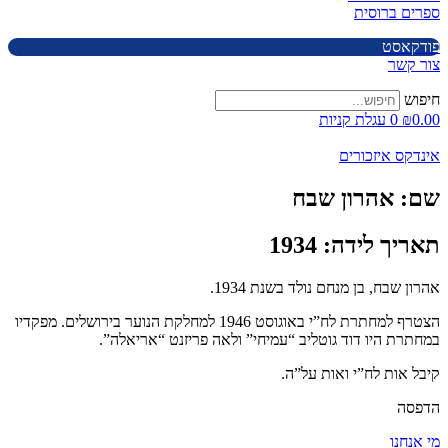
ספרים ברוסית
פודקאסט
צור קשר
חיפוש
0.00
₪
0
עגלת קניות
אינדקס איזכורים
שם:
אהרון שבח
תאריך לידה:
1934
אהרון שבח, בן מנחם נולד בשנת 1934.
הצטרף למחתרת לח”י באוגוסט 1946 למחלקת הנוער בירושלים. מפקדיו
במחתרת היו דוד גוטליב “עמיחי” ולאה פריזנט “אריאלה”.
קיבל אות לח”י ואות על”ה.
הדפסה
מי אנחנו