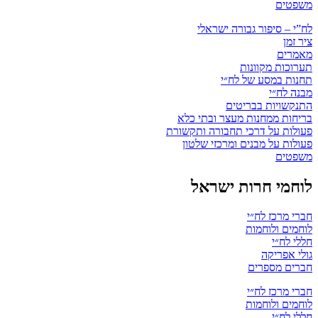
משפטים
לח”י – סיפור גבורה ישראלי
ציר זמן
מאמרים
תערוכות מקוונות
תחנות במסע של לח״י
מבנה לח״י
התנקשויות בבריטים
בריחות ממחנות מעצר ובתי כלא
פעולות על דרכי תחבורה ותקשורת
פעולות על מבנים ומרכזי שלטון
משפטים
לוחמי חרות ישראל
חברי מרכז לח״י
לוחמים ולוחמות
חללי לח״י
גולי אפריקה
חברים מספרים
חברי מרכז לח״י
לוחמים ולוחמות
חללי לח״י