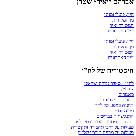
אברהם ״יאיר״ שטרן
חייו, פועלו ומותו
מן המקורות
המשורר יאיר
ימיו האחרונים
חייו, פועלו ומותו
מן המקורות
המשורר יאיר
ימיו האחרונים
היסטוריה של לח”י
לח”י – סיפור גבורה ישראלי
ציר זמן
מאמרים
תערוכות מקוונות
תחנות במסע של לח״י
מבנה לח״י
התנקשויות בבריטים
בריחות ממחנות מעצר ובתי כלא
פעולות על דרכי תחבורה ותקשורת
פעולות על מבנים ומרכזי שלטון