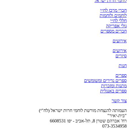
לוחמי חרות ישראל
חברי מרכז לח״י
לוחמים ולוחמות
חללי לח״י
גולי אפריקה
חברים מספרים
אירועים
אירועים
סיורים
חנות
ספרים
ספרים נדירים ומשומשים
מתנות ומזכרות
ספרים באנגלית
צור קשר
העמותה להנצחת מורשת לוחמי חרות ישראל (לח"י)
"בית-יאיר"
רח' אברהם שטרן 8, תל-אביב - יפו 6608531
073-3534958