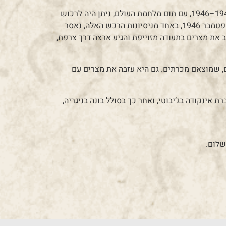
משה נרתם למשימה חדשה: השגת נשק ותחמושת. בשנים 1945–1946, עם תום מלחמת העולם, ניתן היה לרכוש
נשק שנותר מן הצבאות הלוחמים, בין היתר מידי הבדואים. בספטמבר 1946, באחד מניסיונות הרכש האלה, נאסר
את מצרים בתעודה מזוייפת והגיע ארצה דרך צרפת,
נסים, שמוצאם מכרתים. גם היא עזבה את מצרים עם
אינקודה בג’יבוטי, ואחר כך בסולל בונה בניגריה,