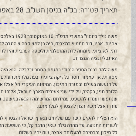
תאריך פטירה:
בכ"ה בניסן תשנ"ב, 28 באפריל 1992
משה נולד ביום 
אחיות. אביו, דור חמישי במצרים, היה בן למשפחה שהיגרה למ
דתי, לא ציוני, מומחה לדת המוסלמית ולשפה הערבית והיו לו
האינטליגנציה המצרית.
משה למד בבית הספר היהודי במגמת מסחר וכלכלה. הוא היה חב
מסורתי, אך כאמור, חסר כל זיקה ציונית. בעת מלחמת העול
על הנעשה בעולם ובמזרח התיכון. המיפנה העיקרי חל אצלו א
הלורד מוין, בקהיר, על ידי שני צעירים מארץ ישראל, אליהו חכ
שנתפשו ועמדו למשפט. עמידתם המרשימה והגאה במשפט והאו
עוררו אצל משה רצון להצטרף למלחמתם.
הוא הצליח להקים קשר עם שליחים מארץ ישראל והצטרף למחתר
לשורות התנועה. עד מהרה גילה שאין הדבר קל, כי השפעת הה
כל סיכון והבטיחה להעלותם ארצה, שם יחיו בשלום.