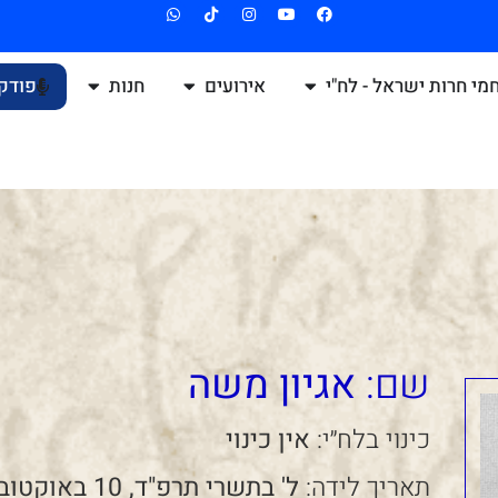
מי חרות ישראל - לח"י
אירועים
חנות
פודק
שם:
אגיון משה
כינוי בלח״י:
אין כינוי
תאריך לידה:
ל' בתשרי תרפ"ד, 10 באוקטובר 1923