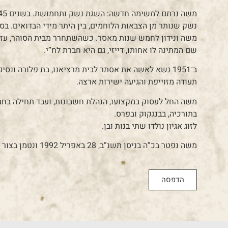
משה ונידון לחמש שנות מאסר. כשהשתחרר מבית הסוהר, עזב 
שם המתינה לו אחותו, דייזי, גם היא חברת לח”י.
ב־1951 נשא לאִשה את אסתר לבית מרציאנו, בת פלורה ו
תעודה מזוייפת והגיעה ישירות ארצה.
משה החל לעסוק במקצועו, הנהלת חשבונות, ועבד תחילה בחברת 
בתורכיה, בבנגקוק ובפרס.
לזוג אגיון נולדו שתי בנות ובן.
משה נפטר בכ”ה בניסן תשנ”ב, 28 באפריל 1992 ונטמן בצור שלום.
הדפסה