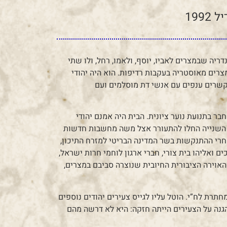
ל’ בתשרי תרפ”ד, 10 באוקטובר 1923 באלכסנדריה שבמצרים לאביו, יוסף, ולאִמו, רחל, ולו שתי
צרים מאוסטריה בעקבות רדיפות. הוא היה יהודי
 קשרים ענפים עם אנשי דת מוסלמים ועם
ר בתנועת נוער ציונית. הבית היה אמנם יהודי
ם השנייה החלו להתעורר אצל משה מחשבות חדשות
חרי ההתנקשות בשר המדינה הבריטי למזרח התיכון,
ים ואליהו בית צורי, חברי ארגון לוחמי חרות ישראל,
ירה הציבורית החיובית שנוצרה סביבם במצרים,
ת לח”י. הוטל עליו לגייס צעירים יהודים נוספים
גנה על הצעירים הייתה חזקה: היא לא דרשה מהם