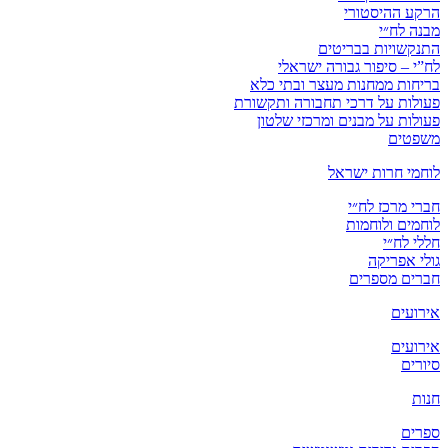
הרקע ההיסטורי
מבנה לח״י
התנקשויות בבריטים
לח”י – סיפור גבורה ישראלי
בריחות ממחנות מעצר ובתי כלא
פעולות על דרכי תחבורה ותקשורת
פעולות על מבנים ומרכזי שלטון
משפטים
לוחמי חרות ישראל
חברי מרכז לח״י
לוחמים ולוחמות
חללי לח״י
גולי אפריקה
חברים מספרים
אירועים
אירועים
סיורים
חנות
ספרים