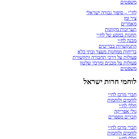
משפטים
לח”י – סיפור גבורה ישראלי
ציר זמן
מאמרים
תערוכות מקוונות
תחנות במסע של לח״י
מבנה לח״י
התנקשויות בבריטים
בריחות ממחנות מעצר ובתי כלא
פעולות על דרכי תחבורה ותקשורת
פעולות על מבנים ומרכזי שלטון
משפטים
לוחמי חרות ישראל
חברי מרכז לח״י
לוחמים ולוחמות
חללי לח״י
גולי אפריקה
חברים מספרים
חברי מרכז לח״י
לוחמים ולוחמות
חללי לח״י