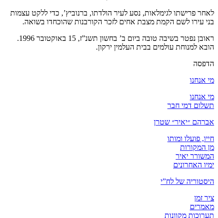
לאחר פרישתו לגימלאות, נסע לעיר הולדתו, ברנוביץ’, כדי ללקט עצמות
בני עירו לשם הקמת מצבת אחים לזכר הקורבנות שהוכחדו בשואה.
ראובן נפטר בשיבה טובה ביום ב’ בחשון תשנ”ז, 15 באוקטובר 1996.
הובא למנוחת עולמים בבית העלמין ירקון.
הדפסה
מי אנחנו
מי אנחנו
תשלום דמי חבר
אברהם ״יאיר״ שטרן
חייו, פועלו ומותו
מן המקורות
המשורר יאיר
ימיו האחרונים
היסטוריה של לח”י
ציר זמן
מאמרים
תערוכות מקוונות