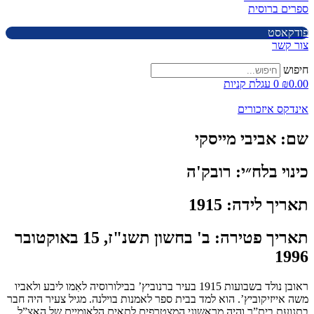
ספרים ברוסית
פודקאסט
צור קשר
חיפוש
0.00
₪
0
עגלת קניות
אינדקס איזכורים
שם:
אביבי מייסקי
כינוי בלח״י:
רובק'ה
תאריך לידה:
1915
תאריך פטירה:
ב' בחשון תשנ"ז, 15 באוקטובר
1996
ראובן נולד בשבועות 1915 בעיר ברנוביץ’ בבילורוסיה לאִמו ליבע ולאביו
משה אייזיקוביץ’. הוא למד בבית ספר לאמנות בוילנה. מגיל צעיר היה חבר
בתנועת בית”ר והיה מראשוני המצטרפים לתאים הלאומיים של האצ”ל