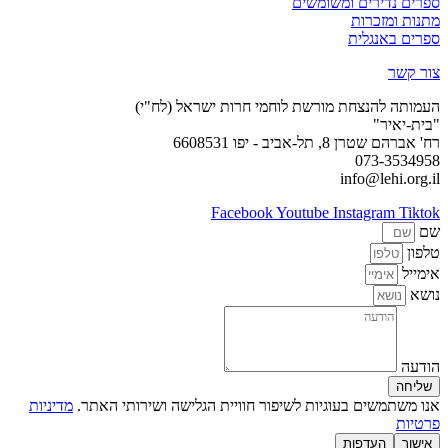
ספרים נדירים ומשומשים
מתנות ומזכרות
ספרים באנגלית
צור קשר
העמותה להנצחת מורשת לוחמי חרות ישראל (לח"י)
"בית-יאיר"
רח' אברהם שטרן 8, תל-אביב - יפו 6608531
073-3534958
info@lehi.org.il
Facebook
Youtube
Instagram
Tiktok
שם
טלפון
אימייל
נושא
הודעה
שליחה
אנו משתמשים בעוגיות לשיפור חוויית הגלישה ושירותי האתר.
מדיניות
פרטיות
אישור
העדפות