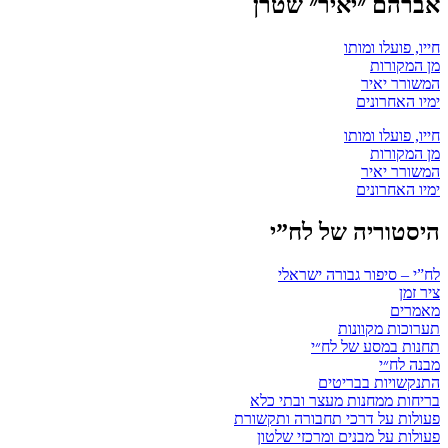
אברהם ״יאיר״ שטרן
חייו, פועלו ומותו
מן המקורות
המשורר יאיר
ימיו האחרונים
חייו, פועלו ומותו
מן המקורות
המשורר יאיר
ימיו האחרונים
היסטוריה של לח”י
לח”י – סיפור גבורה ישראלי
ציר זמן
מאמרים
תערוכות מקוונות
תחנות במסע של לח״י
מבנה לח״י
התנקשויות בבריטים
בריחות ממחנות מעצר ובתי כלא
פעולות על דרכי תחבורה ותקשורת
פעולות על מבנים ומרכזי שלטון