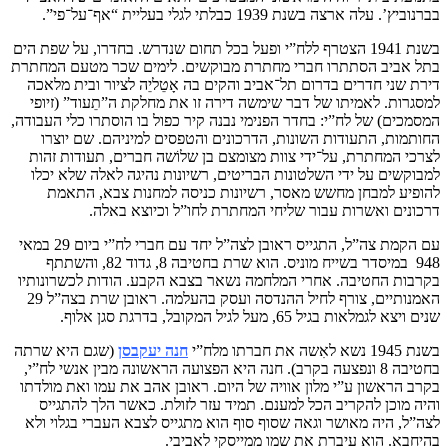
בברנוביץ’. עלה ארצה בשנת 1939 כבלתי לגלי בעליית “אף־על־פי”.
בשנת 1941 הצטרף ללח”י ופעל בכל תחום שנדרש. בחדרו, על שפת הים
בתל אביב הסתתרו חברי מחתרת מבוקשים. לימים שכר מטעם המחתרת
דירת שני חדרים בדרום תל־אביב והקים בה אָטֵליֵה לציור ובית מלאכה
למסגרות. לאמיתו של דבר שימשה דירה זו את מחלקת ה”תֵעוד” (זיופי
המסמכים) של לח”י: בחדר הפנימי נבנה קיר כפול בו הוסתרו כלי העבודה,
החותמות, התעודות השונות, הדרכונים והטפסים למיניהם. שם יוצרו
לצרכי המחתרת, על־ידי צוות מצומצם בן שלוֹשה חברים, תעודות זהות
למבוקשים על ידי השלטונות הבריטים, רשיונות נהיגה לאלה שלא יכלו
להופיע למבחן מחשש מאסר, רשיונות כניסה למחנות צבא, התאמת
דרכונים ואשרות עבור שליחי המחתרת לחו”ל וכיוצא באלה.
עם הקמת צה”ל, התגייס ראובן לצה”ל יחד עם חברי לח”י ביום 29 במאי
948 במיסדר בשייח מוניס. הוא שרת בחטיבה 8, גדוד 82, והשתתף
בקרבות החטיבה. אחרי המלחמה נשאר בצבא הקבע. הודות לכשרונותיו
האמנותיים, צורף לחיל ההנדסה ועסק בהעלמה. ראובן שרת בצה”ל 29
שנים ויצא לגמלאות בגיל 65, מעל לגיל המקובל, בדרגת סגן אלוף.
בשנת 1945 נשא לאִשה את חברתו מלח”י
חנה יעקבסן
(שגם היא שרתה
בחטיבה 8 ונפצעה בקרב). חנה היא הפצועה הראשונה מבין אנשי לח”י,
בקרב הראשון ע”י מלון אוויה של היום. ראובן אהב את עמו ואת מולדתו
והיה מוכן להקריב הכל למענם. תמיד עזר לזולת. כאשר הלך להתגייס
לצה”ל, היה מאושר וגאה שסוף סוף הוא מתגייס לצבא העברי בגלוי ולא
בהיחבא. הוא עיברת את שמו ממייסקי לאביבי.