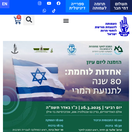
תשלום
תרומה
ספרייה
EN
דמי חבר
לעמותה
דיגיטלית
0