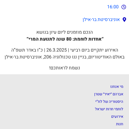
16:00
אוניברסיטת בר-אילן
הנכם מוזמנים ליום עיון בנושא
“אחדות לוחמת: 80 שנה לתנועת המרי”
האירוע יתקיים ביום רביעי | 26.3.2025 | כ”ו באדר תשפ”ה
באולם האודיטוריום, בניין ננו טכנולוגיה 206, אוניברסיטת בר-אילן
נשמח לראותכם!
מי אנחנו
אברהם ״יאיר״ שטרן
היסטוריה של לח”י
לוחמי חרות ישראל
אירועים
חנות