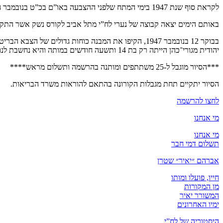
לקראת סוף שנת 1947 בימי המתח שלפני ההצבעה באו”ם בכ”ט בנובמבר השתררה בארץ אווירה של ציפיה ל”סוף המנדט”, ההכנות היו בעיקר לקראת הבאות, לקראת “מלחמת העצמאות”.
באותם הימים יצאה קבוצה של נערי לח”י מתל אביב לקורס נשק אשר התקי
בבוקר 12 בנובמבר 1947, הקיפו את המבנה כוחות גדולי
יהודית מגורי־כהן הייתה רק בת 14 ותשעה חודשים במותה והיא נחשבת לנופלת הצעירה ביותר מבין הנשים בספר “יזכור”. באותו שבוע פרסם נתן אלתרמן ב”טור השביעי” ב”דבר” את השיר “הילדה השלישית”.
***הסיור מוגבל ל-25 משתתפים ומותנה בהרשמה ותשלום מראש****
הסיור יתקיים תחת מגבלות הקורונה בהתאם להוראות משרד הבריאות.
לחצו להרשמה
מי אנחנו
מי אנחנו
תשלום דמי חבר
אברהם ״יאיר״ שטרן
חייו, פועלו ומותו
מן המקורות
המשורר יאיר
ימיו האחרונים
היסטוריה של לח”י