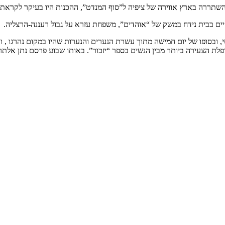
ים בבית נידח במשק של “אוהדים”, משפחת עזרא על גבול רעננה-הרצליה.
ם של הצבא הבריטי, ובסופו של יום חמישה מתוך עשרת הנערים והנערות שהיו במקום 