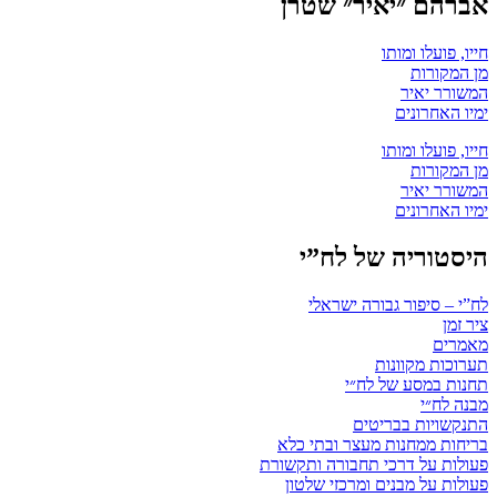
אברהם ״יאיר״ שטרן
חייו, פועלו ומותו
מן המקורות
המשורר יאיר
ימיו האחרונים
חייו, פועלו ומותו
מן המקורות
המשורר יאיר
ימיו האחרונים
היסטוריה של לח”י
לח”י – סיפור גבורה ישראלי
ציר זמן
מאמרים
תערוכות מקוונות
תחנות במסע של לח״י
מבנה לח״י
התנקשויות בבריטים
בריחות ממחנות מעצר ובתי כלא
פעולות על דרכי תחבורה ותקשורת
פעולות על מבנים ומרכזי שלטון