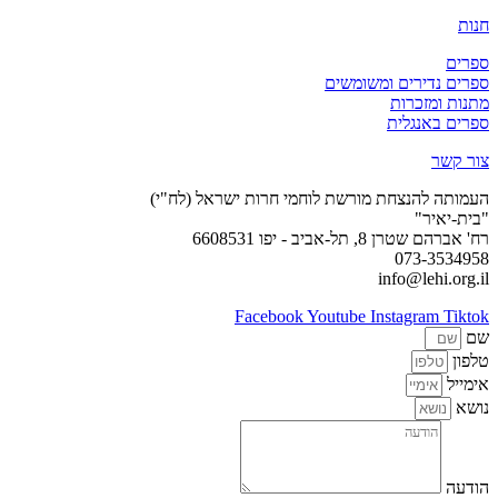
חנות
ספרים
ספרים נדירים ומשומשים
מתנות ומזכרות
ספרים באנגלית
צור קשר
העמותה להנצחת מורשת לוחמי חרות ישראל (לח"י)
"בית-יאיר"
רח' אברהם שטרן 8, תל-אביב - יפו 6608531
073-3534958
info@lehi.org.il
Facebook
Youtube
Instagram
Tiktok
שם
טלפון
אימייל
נושא
הודעה