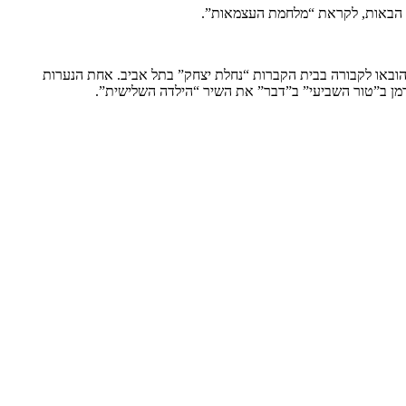
נהרגו , והובאו לקבורה בבית הקברות “נחלת יצחק” בתל אביב. אחת הנערות