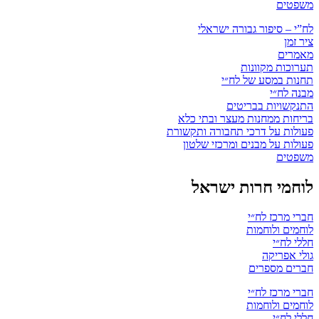
משפטים
לח”י – סיפור גבורה ישראלי
ציר זמן
מאמרים
תערוכות מקוונות
תחנות במסע של לח״י
מבנה לח״י
התנקשויות בבריטים
בריחות ממחנות מעצר ובתי כלא
פעולות על דרכי תחבורה ותקשורת
פעולות על מבנים ומרכזי שלטון
משפטים
לוחמי חרות ישראל
חברי מרכז לח״י
לוחמים ולוחמות
חללי לח״י
גולי אפריקה
חברים מספרים
חברי מרכז לח״י
לוחמים ולוחמות
חללי לח״י