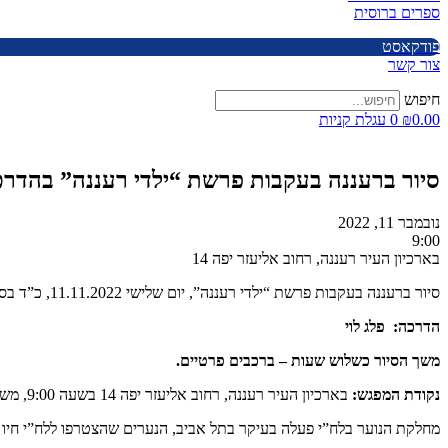
ספרים ברוסית
פודקאסט
צור קשר
חיפוש
0.00
₪
0
עגלת קניות
סיור ברעננה בעקבות פרשת “ילדי רעננה” בהדרכת
נובמבר 11, 2022
9:00
בארכיון העיר רעננה, רחוב אליעזר יפה 14
סיור ברעננה בעקבות פרשת “ילדי רעננה”, יום שלישי 11.11.2022, כ”ד בסיוון תשפ”ב – 9:00-12:00
הדרכה: פלג לוי
משך הסיור כשלוש שעות – ברכבים פרטיים.
נקודת המפגש:
בארכיון העיר רעננה, רחוב אליעזר יפה 14 בשעה 9:00, משם נמשיך למשק עזרא בשכונת שביב הרצליה, ונסיים באנדרטת “ילדי רעננה” ברחוב משה דיין פינת רחוב הפרחים מול בית ספר “אביב” ברעננה.
מחלקת הנוער בלח”י פעלה בעיקר בתל אביב, הנערים שהצטרפו ללח”י חיו ח