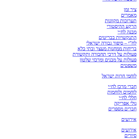
ציר זמן
מאמרים
תערוכות מקוונות
הרקע ההיסטורי
מבנה לח״י
התנקשויות בבריטים
לח”י – סיפור גבורה ישראלי
בריחות ממחנות מעצר ובתי כלא
פעולות על דרכי תחבורה ותקשורת
פעולות על מבנים ומרכזי שלטון
משפטים
לוחמי חרות ישראל
חברי מרכז לח״י
לוחמים ולוחמות
חללי לח״י
גולי אפריקה
חברים מספרים
אירועים
אירועים
סיורים