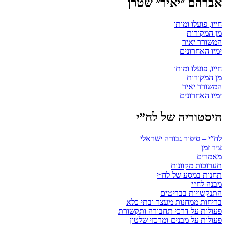
אברהם ״יאיר״ שטרן
חייו, פועלו ומותו
מן המקורות
המשורר יאיר
ימיו האחרונים
חייו, פועלו ומותו
מן המקורות
המשורר יאיר
ימיו האחרונים
היסטוריה של לח”י
לח”י – סיפור גבורה ישראלי
ציר זמן
מאמרים
תערוכות מקוונות
תחנות במסע של לח״י
מבנה לח״י
התנקשויות בבריטים
בריחות ממחנות מעצר ובתי כלא
פעולות על דרכי תחבורה ותקשורת
פעולות על מבנים ומרכזי שלטון