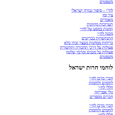
משפטים
לח”י – סיפור גבורה ישראלי
ציר זמן
מאמרים
תערוכות מקוונות
תחנות במסע של לח״י
מבנה לח״י
התנקשויות בבריטים
בריחות ממחנות מעצר ובתי כלא
פעולות על דרכי תחבורה ותקשורת
פעולות על מבנים ומרכזי שלטון
משפטים
לוחמי חרות ישראל
חברי מרכז לח״י
לוחמים ולוחמות
חללי לח״י
גולי אפריקה
חברים מספרים
חברי מרכז לח״י
לוחמים ולוחמות
חללי לח״י