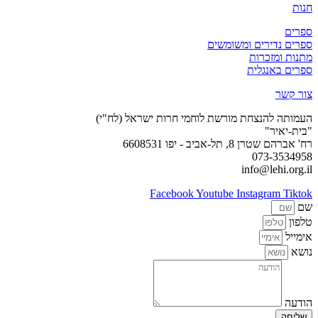
חנות
ספרים
ספרים נדירים ומשומשים
מתנות ומזכרות
ספרים באנגלית
צור קשר
העמותה להנצחת מורשת לוחמי חרות ישראל (לח"י)
"בית-יאיר"
רח' אברהם שטרן 8, תל-אביב - יפו 6608531
073-3534958
info@lehi.org.il
Facebook
Youtube
Instagram
Tiktok
שם
טלפון
אימייל
נושא
הודעה
שליחה