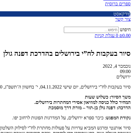
ספרים ברוסית
פודקאסט
צור קשר
חיפוש
0.00
₪
0
עגלת קניות
סיור בעקבות לח”י בירושלים בהדרכת דפנה גולן
נובמבר 4, 2022
09:00
ירושלים
סיור בעקבות לח”י בירושלים, יום שישי 04.11.2022, י’ בחשוון ה’תשפ”ג, 09.00 – 12:00
משך הסיור: כשלוש שעות
המחיר כולל כניסה למוזיאון אסירי המחתרות בירושלים.
הדרכה: דפנה גולן בן-תור – מורת דרך מוסמכת
נ
קודת המפגש
: כיכר ספרא ירושלים, על המדרגות הפונות לרחוב יפו.
סיור אותנטי ומרגש המביא עדויות על פעולות מחתרת לח”י לסילוק השלטון