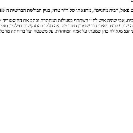
.
 מרפאתו של ד”ר טרוי, בניין הבולשת הבריטית ה-CID, משעול הגבורה ומוזיאון אסירי המחתרות.
 מבית. אבי שהיה איש לח”י השתתף בפעולות המחתרת וכתב את ההיסטוריה של
יה שותף לרצח יאיר; דוד שומרון סיפר מה היה חלקו בהתנקשות בוילקין, ואלי
יניהם; מגאולה כהן שמעתי על אמה המיוחדת, על משפטה ועל בריחתה מהכלא. 