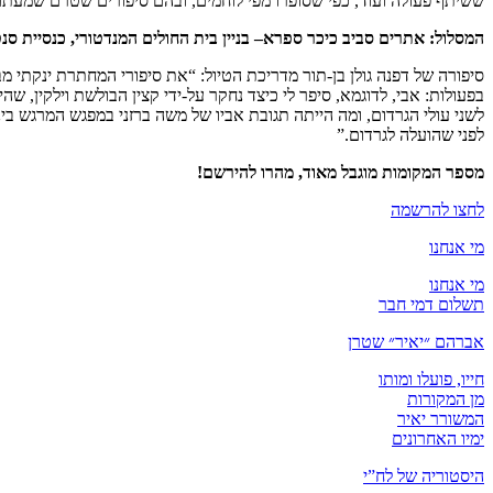
ששיתף פעולה ועוד, כפי שסופרו מפי לוחמים, ובהם סיפורים שטרם שמעתם
המסלול: אתרים סביב כיכר ספרא– בניין בית החולים המנדטורי, כנסיית סנט פאול, “בית מחניים”,
סיפורה של דפנה גולן בן-תור מדריכת הטיול: “את סיפורי המחתרת ינקתי
בפעולות: אבי, לדוגמא, סיפר לי כיצד נחקר על-ידי קצין הבולשת וילקין, שה
לשני עולי הגרדום, ומה הייתה תגובת אביו של משה ברזני במפגש המרגש ב
לפני שהועלה לגרדום.”
מספר המקומות מוגבל מאוד, מהרו להירשם!
לחצו להרשמה
מי אנחנו
מי אנחנו
תשלום דמי חבר
אברהם ״יאיר״ שטרן
חייו, פועלו ומותו
מן המקורות
המשורר יאיר
ימיו האחרונים
היסטוריה של לח”י