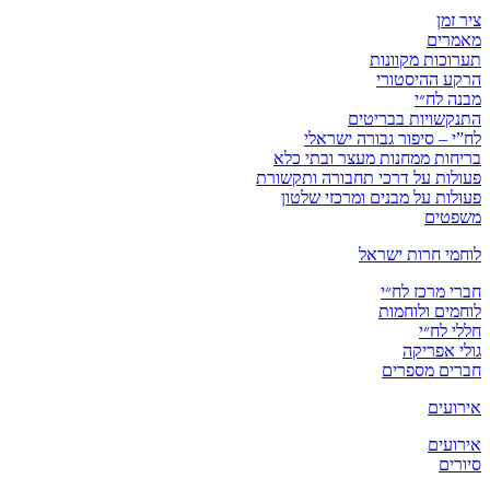
ציר זמן
מאמרים
תערוכות מקוונות
הרקע ההיסטורי
מבנה לח״י
התנקשויות בבריטים
לח”י – סיפור גבורה ישראלי
בריחות ממחנות מעצר ובתי כלא
פעולות על דרכי תחבורה ותקשורת
פעולות על מבנים ומרכזי שלטון
משפטים
לוחמי חרות ישראל
חברי מרכז לח״י
לוחמים ולוחמות
חללי לח״י
גולי אפריקה
חברים מספרים
אירועים
אירועים
סיורים