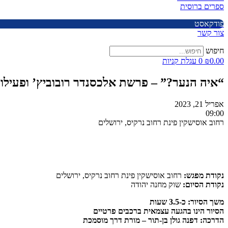
ספרים ברוסית
פודקאסט
צור קשר
חיפוש
0.00
₪
0
עגלת קניות
“איה הנער?” – פרשת אלכסנדר רובוביץ’ ופעילו
אפריל 21, 2023
09:00
רחוב אוסישקין פינת רחוב נרקיס, ירושלים
נקודת מפגש:
רחוב אוסישקין פינת רחוב נרקיס, ירושלים
נקודת הסיום:
שוק מחנה יהודה
משך הסיור: כ-3.5 שעות
הסיור הינו בהגעה עצמאית ברכבים פרטיים
הדרכה: דפנה גולן בן-תור – מורת דרך מוסמכת