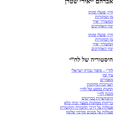
אברהם ״יאיר״ שטרן
חייו, פועלו ומותו
מן המקורות
המשורר יאיר
ימיו האחרונים
חייו, פועלו ומותו
מן המקורות
המשורר יאיר
ימיו האחרונים
היסטוריה של לח”י
לח”י – סיפור גבורה ישראלי
ציר זמן
מאמרים
תערוכות מקוונות
תחנות במסע של לח״י
מבנה לח״י
התנקשויות בבריטים
בריחות ממחנות מעצר ובתי כלא
פעולות על דרכי תחבורה ותקשורת
פעולות על מבנים ומרכזי שלטון