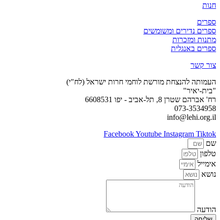
חנות
ספרים
ספרים נדירים ומשומשים
מתנות ומזכרות
ספרים באנגלית
צור קשר
העמותה להנצחת מורשת לוחמי חרות ישראל (לח"י)
"בית-יאיר"
רח' אברהם שטרן 8, תל-אביב - יפו 6608531
073-3534958
info@lehi.org.il
Facebook
Youtube
Instagram
Tiktok
שם
טלפון
אימייל
נושא
הודעה
שליחה