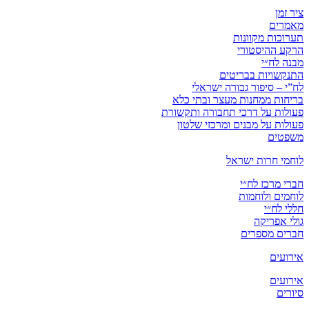
ציר זמן
מאמרים
תערוכות מקוונות
הרקע ההיסטורי
מבנה לח״י
התנקשויות בבריטים
לח”י – סיפור גבורה ישראלי
בריחות ממחנות מעצר ובתי כלא
פעולות על דרכי תחבורה ותקשורת
פעולות על מבנים ומרכזי שלטון
משפטים
לוחמי חרות ישראל
חברי מרכז לח״י
לוחמים ולוחמות
חללי לח״י
גולי אפריקה
חברים מספרים
אירועים
אירועים
סיורים