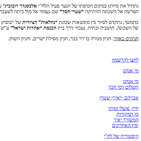
נתחיל את סיורנו במקום חטיפתו של הנער פעיל הלח”י
אלכסנדר רובוביץ’
ע”
הפרשה אל השכונה הוותיקה
“שערי חסד”
שם נעמוד אל מול ביתה לשעבר 
בהמשך, נתקדם לסיור בין סימטאות שכונת
“נחלאות” הציורית
של “בוסתן ס
של השכונה, תושביה ובתיה. נעבור דרך בית
הכנסת “אחדות ישראל”
ע”ש עולי הגרדום, 
חניונים באזור
: חניון מנורה בז’רר בכר, חניון מסילת ישרים, וחניון השוק.
לחצו להרשמה
מי אנחנו
מי אנחנו
תשלום דמי חבר
אברהם ״יאיר״ שטרן
חייו, פועלו ומותו
מן המקורות
המשורר יאיר
ימיו האחרונים
היסטוריה של לח”י