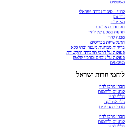
משפטים
לח”י – סיפור גבורה ישראלי
ציר זמן
מאמרים
תערוכות מקוונות
תחנות במסע של לח״י
מבנה לח״י
התנקשויות בבריטים
בריחות ממחנות מעצר ובתי כלא
פעולות על דרכי תחבורה ותקשורת
פעולות על מבנים ומרכזי שלטון
משפטים
לוחמי חרות ישראל
חברי מרכז לח״י
לוחמים ולוחמות
חללי לח״י
גולי אפריקה
חברים מספרים
חברי מרכז לח״י
לוחמים ולוחמות
חללי לח״י