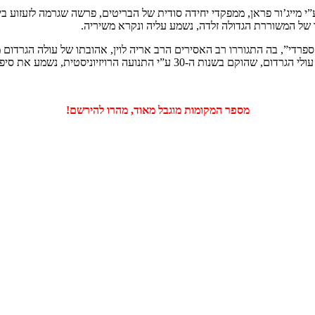
י מייג’ור פראן, ממפקדי יחידה סודית של הבריטים, פרשה שגרמה לזעזוע ב
של המשוררת הגדולה זלדה, נשמע עליה ונקרא משיריה.
פרדי”, בה התגוררו רב האסירים הרב אריה לוין, אהובתו של עולה הגרדום מא
שהוקם בשנות ה-30 ע”י התנועה הרויזיוניסטית, נשמע את סיפורו המעניין של ביה”כ ונסיים את הסיור
מספר המקומות מוגבל מאוד, מהרו להירשם!