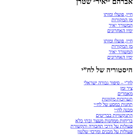
אברהם ״יאיר״ שטרן
חייו, פועלו ומותו
מן המקורות
המשורר יאיר
ימיו האחרונים
חייו, פועלו ומותו
מן המקורות
המשורר יאיר
ימיו האחרונים
היסטוריה של לח”י
לח”י – סיפור גבורה ישראלי
ציר זמן
מאמרים
תערוכות מקוונות
תחנות במסע של לח״י
מבנה לח״י
התנקשויות בבריטים
בריחות ממחנות מעצר ובתי כלא
פעולות על דרכי תחבורה ותקשורת
פעולות על מבנים ומרכזי שלטון