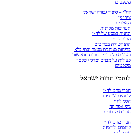
משפטים
לח”י – סיפור גבורה ישראלי
ציר זמן
מאמרים
תערוכות מקוונות
תחנות במסע של לח״י
מבנה לח״י
התנקשויות בבריטים
בריחות ממחנות מעצר ובתי כלא
פעולות על דרכי תחבורה ותקשורת
פעולות על מבנים ומרכזי שלטון
משפטים
לוחמי חרות ישראל
חברי מרכז לח״י
לוחמים ולוחמות
חללי לח״י
גולי אפריקה
חברים מספרים
חברי מרכז לח״י
לוחמים ולוחמות
חללי לח״י