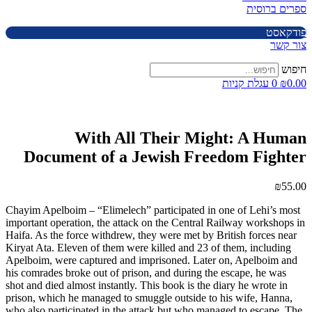
ספרים ברוסית
פודקאסט
צור קשר
חיפוש
0.00
₪
0
עגלת קניות
With All Their Might: A Human
Document of a Jewish Freedom Fighter
₪
55.00
Chayim Apelboim – “Elimelech” participated in one of Lehi’s most
important operation, the attack on the Central Railway workshops in
Haifa. As the force withdrew, they were met by British forces near
Kiryat Ata. Eleven of them were killed and 23 of them, including
Apelboim, were captured and imprisoned. Later on, Apelboim and
his comrades broke out of prison, and during the escape, he was
shot and died almost instantly. This book is the diary he wrote in
prison, which he managed to smuggle outside to his wife, Hanna,
who also participated in the attack but who managed to escape. The