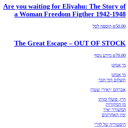
Are you waiting for Eliyahu: The Story of
a Woman Freedom Figther 1942-1948
50.00
₪
הוספה לסל
The Great Escape – OUT OF STOCK
70.00
₪
מידע נוסף
מי אנחנו
מי אנחנו
תשלום דמי חבר
אברהם ״יאיר״ שטרן
חייו, פועלו ומותו
מן המקורות
המשורר יאיר
ימיו האחרונים
היסטוריה של לח”י