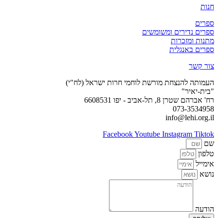
חנות
ספרים
ספרים נדירים ומשומשים
מתנות ומזכרות
ספרים באנגלית
צור קשר
העמותה להנצחת מורשת לוחמי חרות ישראל (לח"י)
"בית-יאיר"
רח' אברהם שטרן 8, תל-אביב - יפו 6608531
073-3534958
info@lehi.org.il
Facebook
Youtube
Instagram
Tiktok
שם
טלפון
אימייל
נושא
הודעה