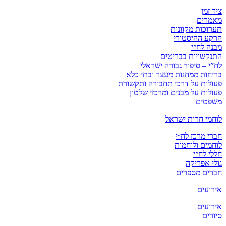
ציר זמן
מאמרים
תערוכות מקוונות
הרקע ההיסטורי
מבנה לח״י
התנקשויות בבריטים
לח”י – סיפור גבורה ישראלי
בריחות ממחנות מעצר ובתי כלא
פעולות על דרכי תחבורה ותקשורת
פעולות על מבנים ומרכזי שלטון
משפטים
לוחמי חרות ישראל
חברי מרכז לח״י
לוחמים ולוחמות
חללי לח״י
גולי אפריקה
חברים מספרים
אירועים
אירועים
סיורים