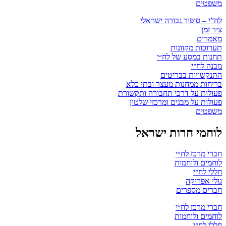
משפטים
לח”י – סיפור גבורה ישראלי
ציר זמן
מאמרים
תערוכות מקוונות
תחנות במסע של לח״י
מבנה לח״י
התנקשויות בבריטים
בריחות ממחנות מעצר ובתי כלא
פעולות על דרכי תחבורה ותקשורת
פעולות על מבנים ומרכזי שלטון
משפטים
לוחמי חרות ישראל
חברי מרכז לח״י
לוחמים ולוחמות
חללי לח״י
גולי אפריקה
חברים מספרים
חברי מרכז לח״י
לוחמים ולוחמות
חללי לח״י