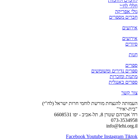
לוחמים ולוחמות
חללי לח״י
גולי אפריקה
חברים מספרים
אירועים
אירועים
סיורים
חנות
ספרים
ספרים נדירים ומשומשים
מתנות ומזכרות
ספרים באנגלית
צור קשר
העמותה להנצחת מורשת לוחמי חרות ישראל (לח"י)
"בית-יאיר"
רח' אברהם שטרן 8, תל-אביב - יפו 6608531
073-3534958
info@lehi.org.il
Facebook
Youtube
Instagram
Tiktok