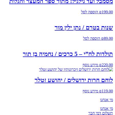
מסמבל ועד גילגיל: מתוך ספר המעצר והגלות
199.00
₪
הוספה לסל
שנות בטרם / נתן ילין מור
89.00
₪
הוספה לסל
תולדות לח”י – 5 כרכים / נחמיה בן תור
220.00
₪
מידע נוסף
לוחם חרות ירושלים / יהושע זטלר
119.00
₪
מידע נוסף
מי אנחנו
מי אנחנו
תשלום דמי חבר