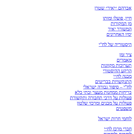
אברהם ״יאיר״ שטרן
חייו, פועלו ומותו
מן המקורות
המשורר יאיר
ימיו האחרונים
היסטוריה של לח”י
ציר זמן
מאמרים
תערוכות מקוונות
הרקע ההיסטורי
מבנה לח״י
התנקשויות בבריטים
לח”י – סיפור גבורה ישראלי
בריחות ממחנות מעצר ובתי כלא
פעולות על דרכי תחבורה ותקשורת
פעולות על מבנים ומרכזי שלטון
משפטים
לוחמי חרות ישראל
חברי מרכז לח״י