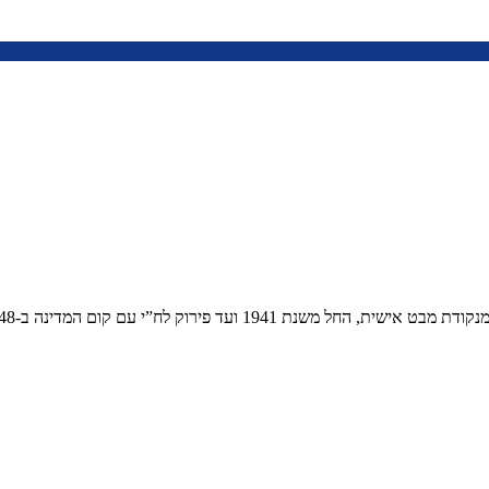
-1948 ואת מקצת מעלילותיהם ומעשי גבורתם של לוחמי המחתרת.