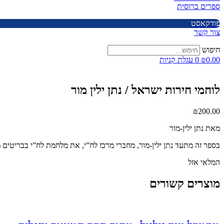
ספרים ברוסית
פודקאסט
צור קשר
חיפוש
0.00
₪
0
עגלת קניות
לוחמי חירות ישראל / נתן ילין מור
₪
200.00
מאת נתן ילין-מור
בספר זה מתעד נתן ילין-מור, מחברי מרכז לח”י, את מלחמת לח”י בבריטים מנקודת מבט אישית, החל משנת 1941 ועד פירוק לח”י עם קום המדינה ב
המלאי אזל
מוצרים קשורים