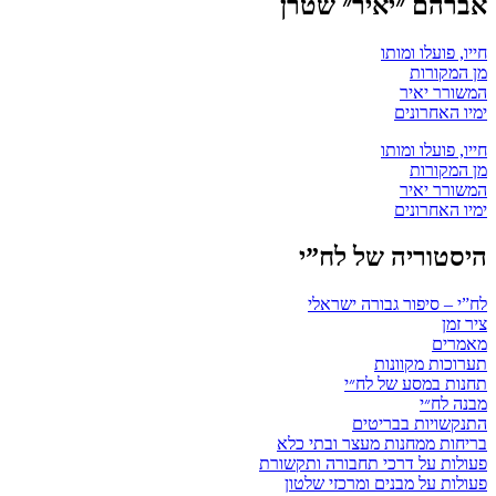
אברהם ״יאיר״ שטרן
חייו, פועלו ומותו
מן המקורות
המשורר יאיר
ימיו האחרונים
חייו, פועלו ומותו
מן המקורות
המשורר יאיר
ימיו האחרונים
היסטוריה של לח”י
לח”י – סיפור גבורה ישראלי
ציר זמן
מאמרים
תערוכות מקוונות
תחנות במסע של לח״י
מבנה לח״י
התנקשויות בבריטים
בריחות ממחנות מעצר ובתי כלא
פעולות על דרכי תחבורה ותקשורת
פעולות על מבנים ומרכזי שלטון