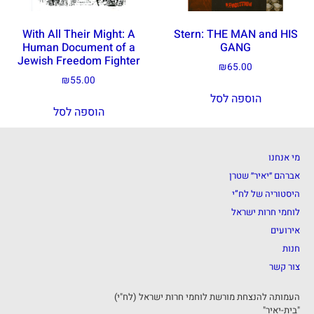
With All Their Might: A
Stern: THE MAN and HIS
Human Document of a
GANG
Jewish Freedom Fighter
₪
65.00
₪
55.00
הוספה לסל
הוספה לסל
מי אנחנו
אברהם ״יאיר״ שטרן
היסטוריה של לח”י
לוחמי חרות ישראל
אירועים
חנות
צור קשר
העמותה להנצחת מורשת לוחמי חרות ישראל (לח"י)
"בית-יאיר"