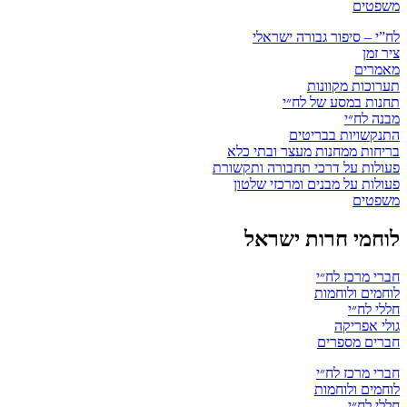
משפטים
לח”י – סיפור גבורה ישראלי
ציר זמן
מאמרים
תערוכות מקוונות
תחנות במסע של לח״י
מבנה לח״י
התנקשויות בבריטים
בריחות ממחנות מעצר ובתי כלא
פעולות על דרכי תחבורה ותקשורת
פעולות על מבנים ומרכזי שלטון
משפטים
לוחמי חרות ישראל
חברי מרכז לח״י
לוחמים ולוחמות
חללי לח״י
גולי אפריקה
חברים מספרים
חברי מרכז לח״י
לוחמים ולוחמות
חללי לח״י