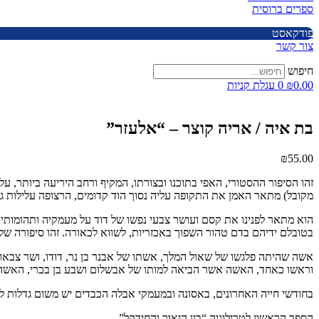
ספרים ברוסית
פודקאסט
צור קשר
חיפוש
0.00
₪
0
עגלת קניות
בת איה / אריה קוצר – “אלעזר”
₪
55.00
זהו הסיפור ההסטורי, האפי בתוכנו ובצורתו, המקיף ורחב היריעה ביותר, על
מקובל) מתאר האמן את התקופה עליה נסוך הוד קדומים, הרצופה עלילות גב
הוא מתאר לפנינו את קסם ועושר צבעי נפשו של דוד על מעמקיה ותהומותיה,
בטובלם ידיהם בדם טהור השפוך באכזריות, לשווא לכאורה. זהו סיפורה 
אשה שהיתה פלגשו של שאול המלך, אשתו של אבנר בן נר, דודו, ושר צבא
וראשו כאחד, האשה אשר הביאה למותו של אבשלום ושבע בן בכרי, האשה 
בחודשי חייה האחרונים, באסונה ובמעמקי אבלה הכבדים יש משום גדלות 
הספר הראשון לטרילוגיה “בין היאור והחידקל”.