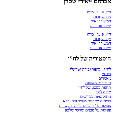
אברהם ״יאיר״ שטרן
חייו, פועלו ומותו
מן המקורות
המשורר יאיר
ימיו האחרונים
חייו, פועלו ומותו
מן המקורות
המשורר יאיר
ימיו האחרונים
היסטוריה של לח”י
לח”י – סיפור גבורה ישראלי
ציר זמן
מאמרים
תערוכות מקוונות
תחנות במסע של לח״י
מבנה לח״י
התנקשויות בבריטים
בריחות ממחנות מעצר ובתי כלא
פעולות על דרכי תחבורה ותקשורת
פעולות על מבנים ומרכזי שלטון