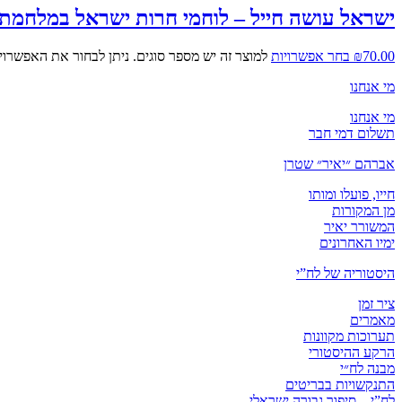
ישראל עושה חייל – לוחמי חרות ישראל במלחמת
70.00
₪
בחר אפשרויות
למוצר זה יש מספר סוגים. ניתן לבחור את האפשרוי
מי אנחנו
מי אנחנו
תשלום דמי חבר
אברהם ״יאיר״ שטרן
חייו, פועלו ומותו
מן המקורות
המשורר יאיר
ימיו האחרונים
היסטוריה של לח”י
ציר זמן
מאמרים
תערוכות מקוונות
הרקע ההיסטורי
מבנה לח״י
התנקשויות בבריטים
לח”י – סיפור גבורה ישראלי