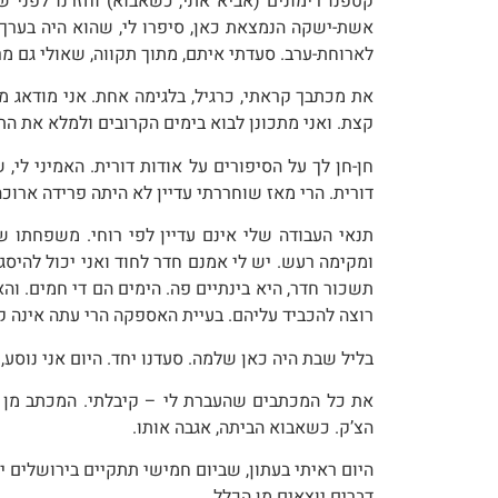
קטפנו רימונים (אביא אתי, כשאבוא) וחזרנו לפני 
אשת-ישקה הנמצאת כאן, סיפרו לי, שהוא היה בערך 
לארוחת-ערב. סעדתי איתם, מתוך תקווה, שאולי גם מרלי
את מכתבך קראתי, כרגיל, בלגימה אחת. אני מודאג ממ
קצת. ואני מתכונן לבוא בימים הקרובים ולמלא את ה
חן-חן לך על הסיפורים על אודות דורית. האמיני לי
דורית. הרי מאז שוחררתי עדיין לא היתה פרידה ארוכ
תנאי העבודה שלי אינם עדיין לפי רוחי. משפחתו 
ומקימה רעש. יש לי אמנם חדר לחוד ואני יכול להיס
תשכור חדר, היא בינתיים פה. הימים הם די חמים. והא
רוצה להכביד עליהם. בעיית האספקה הרי עתה אינה ק
בליל שבת היה כאן שלמה. סעדנו יחד. היום אני נוסע
את כל המכתבים שהעברת לי – קיבלתי. המכתב מן ה
הצ’ק. כשאבוא הביתה, אגבה אותו.
היום ראיתי בעתון, שביום חמישי תתקיים בירושלים יש
דברים יוצאים מן הכלל.