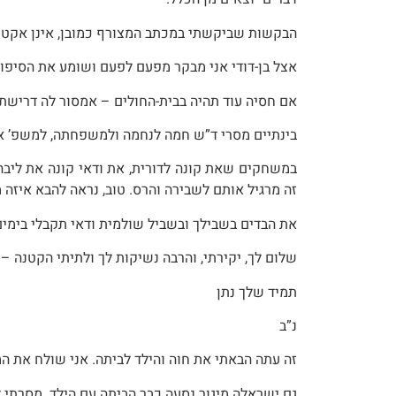
הבקשות שביקשתי במכתב המצורף כמובן, אינן אקטואלי
אצל בן-דודי אני מבקר מפעם לפעם ושומע את הסיפור
אם חסיה עוד תהיה בבית-החולים – אמסור לה דרישת
בינתיים מסרי ד”ש חמה לנחמה ולמשפחתה, למשפ’ אי
במשחקים שאת קונה לדורית, את ודאי קונה את ליבה.
זה מרגיל אותם לשבירה והרס. טוב, נראה להבא איזה
את הבדים בשבילך ובשביל שולמית ודאי תקבלי בימים
שלום לך, יקירתי, והרבה נשיקות לך ולתיתי הקטנה –
תמיד שלך נתן
נ”ב
זה עתה הבאתי את חוה והילד לביתה. אני שולח את המ
גם ישראלה מיגור נסעה כבר הביתה עם הילד. מסרתי 