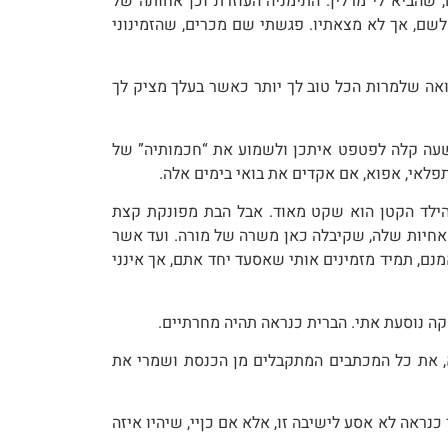
 שהביא לי מרלין. התימניה העוזרת וכן אחותה של
 לשם, אך לא מצאתיו. פגשתי שם מכרים, שהזמינוני
 רואה שלמרות הכל טוב לך יותר כאשר בעלך מציק לך
ות שעה קלה לפטפט איתכן ולשמוע את “חכמותיה” של
תפלאי, אפוא, אם אקדים את בואי בימים אלה.
 הילד הקטן הוא שקט מאוד. אבל הבת מפונקת קצת
 האחיות שלה, שקיבלה כאן משרה של מורה. ועד אשר
אמנם, תמיד מזמינים אותי שאסעד יחד אתם, אך אינני
שקה נוסעת אתי. הברית כנראה תהיה מחרתיים.
א, את כל המכתבים המתקבלים מן הכנסת ושמרי את
כנראה לא אסע לישיבה זו, אלא אם כןיי, שיהיו איזה