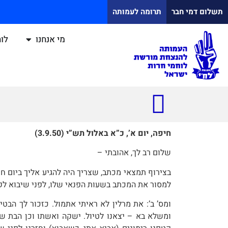
תשלום דמי חבר
תרומה לעמותה
מי אנחנו
לוח
חיפה, יום א’, כ”א באלול תש”י (3.9.50)
שלום רב לך, אהובתי –
בצירוף תמצאי מכתב, שצריך היה להגיע אליך ביום ח
למסור את המכתב בשעות הפנאי שלו, לפני שיבוא לקחת
ומס’ ב’: את מרלין לא ראיתי אתמול. כזכור לך הבטיח
ומשלא בא – יצאנו לטיול. ישקה ואשתו וכן הבת של ב