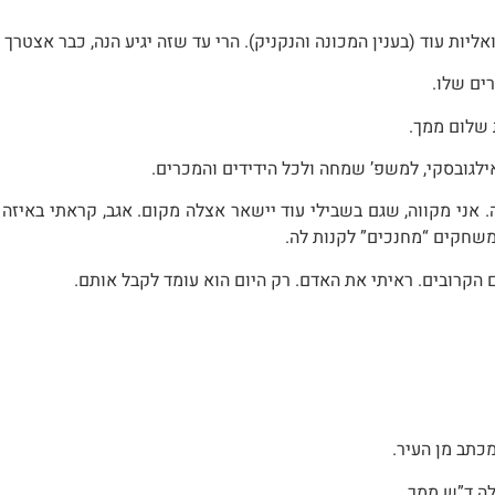
ות עוד (בענין המכונה והנקניק). הרי עד שזה יגיע הנה, כבר אצטרך ל
ים שלו.
 שלום ממך.
לגובסקי, למשפ’ שמחה ולכל הידידים והמכרים.
 אני מקווה, שגם בשבילי עוד יישאר אצלה מקום. אגב, קראתי באיזה
 משחקים “מחנכים” לקנות לה.
 הקרובים. ראיתי את האדם. רק היום הוא עומד לקבל אותם.
כתב מן העיר.
לה ד”ש ממך.