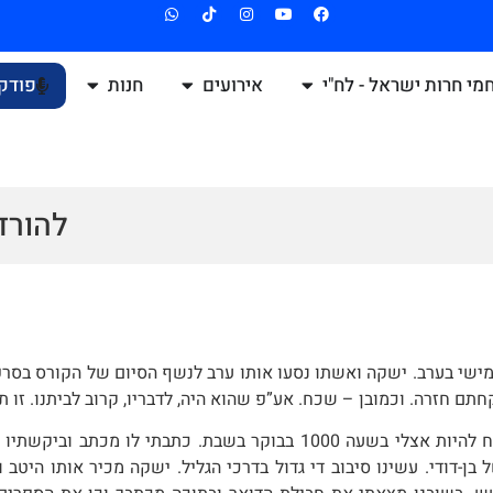
מי חרות ישראל - לח"י
אירועים
חנות
פודק
להורד
מישי בערב. ישקה ואשתו נסעו אותו ערב לנשף הסיום של הקורס בסרפ
ם חזרה. וכמובן – שכח. אע”פ שהוא היה, לדבריו, קרוב לביתנו. זו תק
 להיות אצלי בשעה 10
00
בבוקר בשבת. כתבתי לו מכתב וביקשתיו ש
ן-דודי. עשינו סיבוב די גדול בדרכי הגליל. ישקה מכיר אותו היטב 