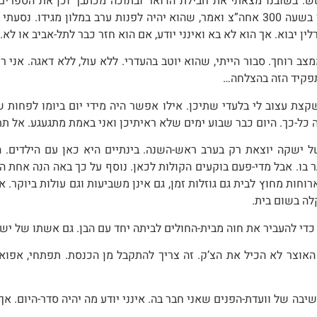
שש. בשובנו מצאתי את חבילת הדואר ובתוכה מכתבך וכן את הספרים,
בשעה 3
00
אחה”צ ואמר, שהוא יהיה לפנות ערב במלון מגידו. נסעתי
ן יבוא. אך הוא לא בא ואינני יודע, אם הוא חזר כבר לתל-אביב או לא.
צב רוחך. סבור הייתי, שהוא יוטב בהעדרי. ללא עול, ללא דאגה. אני
תפקיד הזה בהצלחה…
, שקצת עצוב לי בלעדי שתיכן. אילו אפשר היה מידי יום ביומו לפח
ה כל-כך. היום כבר שבוע ימים שלא ראיתיכן ואני באמת מתגעגע. אל ת
של ישקה יוצאת רק בערב ראש-השנה. בינתיים היא כאן עם הילדים.
גר בו. אבל מדי-פעם בוקעים הקולות לכאן. נוסף על כך באה הנה אחת
רוחות מחוץ לבית גם גוזלות זמן, גם אינן משביעות וגם עולות ביוקר. 
לה בשום בית.
, כדי להעביר את חוה מבית-החולים לביתה יחד עם הבן. גם אשתו של י
אוצר לא הכיל את הצ’ק. זה צריך להתקבל מן הכנסת. תפתחי, אפו
יבה של וועדת-הפנים שאני חבר בה. אינני יודע מה יהיה סדר-היום. אך 