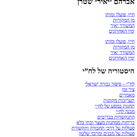
אברהם ״יאיר״ שטרן
חייו, פועלו ומותו
מן המקורות
המשורר יאיר
ימיו האחרונים
חייו, פועלו ומותו
מן המקורות
המשורר יאיר
ימיו האחרונים
היסטוריה של לח”י
לח”י – סיפור גבורה ישראלי
ציר זמן
מאמרים
תערוכות מקוונות
תחנות במסע של לח״י
מבנה לח״י
התנקשויות בבריטים
בריחות ממחנות מעצר ובתי כלא
פעולות על דרכי תחבורה ותקשורת
פעולות על מבנים ומרכזי שלטון