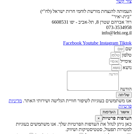
צור קשר
העמותה להנצחת מורשת לוחמי חרות ישראל (לח"י)
"בית-יאיר"
רח' אברהם שטרן 8, תל-אביב - יפו 6608531
073-3534958
info@lehi.org.il
Facebook
Youtube
Instagram
Tiktok
שם
טלפון
אימייל
נושא
הודעה
שליחה
אנו משתמשים בעוגיות לשיפור חוויית הגלישה ושירותי האתר.
מדיניות
פרטיות
אישור
העדפות
העדפות פרטיות
×
כאן ניתן לנהל את העדפות הפרטיות שלך. אנו משתמשים בעוגיות
למטרות תפעול, סטטיסטיקות ושיווק.