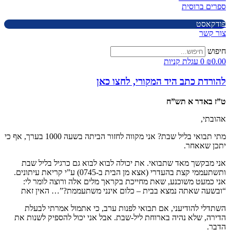
ספרים ברוסית
פודקאסט
צור קשר
חיפוש
0.00
₪
0
עגלת קניות
להורדת כתב היד המקורי, לחצו כאן
ט”ז באדר א תש”ח
אהובתי,
מתי תבואי בליל שבת? אני מקווה לחזור הביתה בשעה 10
00
בערך, אף כי
יתכן שאאחר.
אני מבקשך מאד שתבואי. את יכולה לבוא לבוא גם כרגיל בליל שבת
ותשתעממי קצת בהעדרי (אצא מן הבית ב-07
45
) ע”י קריאת עיתונים.
אני כמעט משוכנע, שאת מחייכת בקראך מלים אלה ורוצה לומר לי:
“ובשעה שאתה נמצא בבית – כלום אינני משתעממת?”… האין זאת
השתדלי להודיעני, אם תבואי לפנות ערב, כי אתמול אמרתי לבעלת
הדירה, שלא נהיה בארוחת ליל-שבת. אבל אני יכול להספיק לשנות את
הדבר.