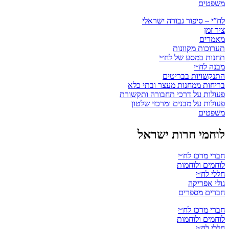
משפטים
לח”י – סיפור גבורה ישראלי
ציר זמן
מאמרים
תערוכות מקוונות
תחנות במסע של לח״י
מבנה לח״י
התנקשויות בבריטים
בריחות ממחנות מעצר ובתי כלא
פעולות על דרכי תחבורה ותקשורת
פעולות על מבנים ומרכזי שלטון
משפטים
לוחמי חרות ישראל
חברי מרכז לח״י
לוחמים ולוחמות
חללי לח״י
גולי אפריקה
חברים מספרים
חברי מרכז לח״י
לוחמים ולוחמות
חללי לח״י