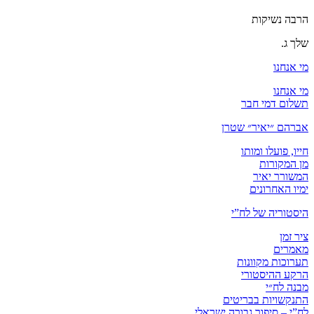
הרבה נשיקות
שלך ג.
מי אנחנו
מי אנחנו
תשלום דמי חבר
אברהם ״יאיר״ שטרן
חייו, פועלו ומותו
מן המקורות
המשורר יאיר
ימיו האחרונים
היסטוריה של לח”י
ציר זמן
מאמרים
תערוכות מקוונות
הרקע ההיסטורי
מבנה לח״י
התנקשויות בבריטים
לח”י – סיפור גבורה ישראלי