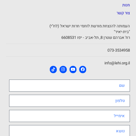
חנות
צור קשר
העמותה להנצחת מורשת לוחמי חרות ישראל (לח"י)
"בית-יאיר"
רח' אברהם שטרן 8, תל-אביב - יפו 6608531
073-3534958
info@lehi.org.il