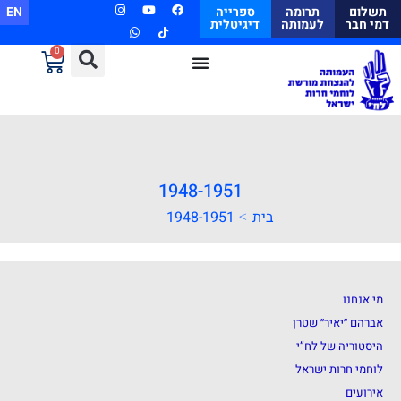
תשלום
תרומה
ספרייה
EN
דמי חבר
לעמותה
דיגיטלית
0
1948-1951
>
בית
1948-1951
מי אנחנו
אברהם ״יאיר״ שטרן
היסטוריה של לח”י
לוחמי חרות ישראל
אירועים