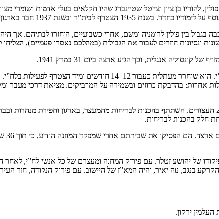
הלאומי. בשנת 1939 הוא משתתף בקורס של האצ”ל בזופיובקה.
וצה עוכבה בגבול בין פולין לרומניה ומשם, אחרי כשבועיים, הוחזרו לבתיהם. א
ות ונסיונות חוזרים לעבור את הגבולות (במהלכם נאסרו פעמיים), הצליחו לה
בהגיעו נעצר ונכלא בעתלית, תוך כדי הישיבה שם, הצליח למצוא קשר ללח”י. הו
חת חלק בהכנות לבריחות.
אחרי ק
יקודו של יהושע זטלר. עם פירוק המחנה ומעצרם של כל אנשי לח”י, לאחר 
 הצטרף לגרעין לעלייה על הקרקע בנגב, נוה יאיר, והיה המא”ז של היישוב. עם פירוק הנקו