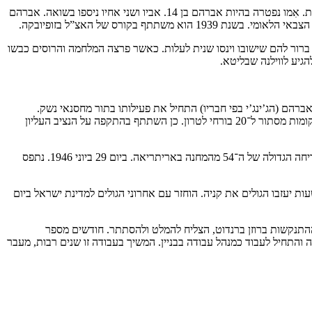
אברהם נולד ביום כ”ג בתשרי תר”פ, 17 באוקטובר 1919 בעיירה זופיובקה, פולין, להוריו בן ציון וצייטל שטיינברג שהיו חקלאים בעלי אדמות ושומרי מצוות. אִמו נפטרה בהיות אברהם בן 14. אביו ושני אחיו ניספו בשואה. אברהם
ך היה ברור להם שישובו וינסו שנית לעלות. כאשר פרצה המלחמה והרוסים כבשו
גיע לווילנה שבליטא.
א שוחרר מעתלית כעבור 12–14 חודשים ומיד הצטרף לפעילות בלח”י. אברהם (הג’ינג’י בפי חבריו) התחיל את פעילותו בתור מחסנאי נשק.
האחראי עליו היה אליהו קורב, ממנו למד איך לסדר מחסנים. השתתף בפעולות אחרות: בהדבקת כרוזים ובשמירה על המדביקים, מציאת דרכי מעבר ומקומות מסתור ל־20 בורחי לטרון. כן השתתף בהתקפה על הנציב העליון
בסוף אוגוסט 1944 נאסר והוגלה לאפריקה עם הטרנספורט הראשון של 251 העצורים. השתתף בהכנות לבריחות מהמעצר, בארגון וחפירת מנהרות ובבריחה הגדולה של ה־54 מהמחנה באריתריאה. ביום 29 ביוני 1946. נתפס
ום המדינה שבת רעב עם עוד ארבעה מחברי לח”י, בתביעה להחזירם ארצה. הם הפסיקו את שביתתם אחרי שמפקד המחנה הודיע, כי תוך 36 שעות יעזבו הגולים את קניה. הוחזר עם אחרוני הגולים למדינת ישראל ביום
ההתנקשות ברוזן ברנדוט, הצליח להמלט ולהסתתר. חודשים מספר
דה, חזר העירה והתחיל לעבוד כמנהל עבודה בבניין. המשיך בעבודה זו שנים רבות, מעבר