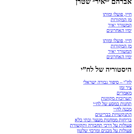
אברהם ״יאיר״ שטרן
חייו, פועלו ומותו
מן המקורות
המשורר יאיר
ימיו האחרונים
חייו, פועלו ומותו
מן המקורות
המשורר יאיר
ימיו האחרונים
היסטוריה של לח”י
לח”י – סיפור גבורה ישראלי
ציר זמן
מאמרים
תערוכות מקוונות
תחנות במסע של לח״י
מבנה לח״י
התנקשויות בבריטים
בריחות ממחנות מעצר ובתי כלא
פעולות על דרכי תחבורה ותקשורת
פעולות על מבנים ומרכזי שלטון