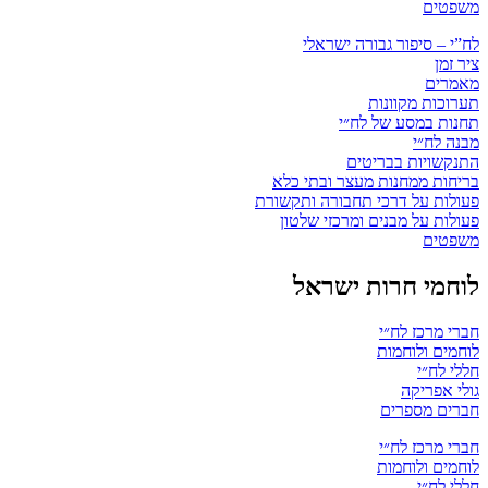
משפטים
לח”י – סיפור גבורה ישראלי
ציר זמן
מאמרים
תערוכות מקוונות
תחנות במסע של לח״י
מבנה לח״י
התנקשויות בבריטים
בריחות ממחנות מעצר ובתי כלא
פעולות על דרכי תחבורה ותקשורת
פעולות על מבנים ומרכזי שלטון
משפטים
לוחמי חרות ישראל
חברי מרכז לח״י
לוחמים ולוחמות
חללי לח״י
גולי אפריקה
חברים מספרים
חברי מרכז לח״י
לוחמים ולוחמות
חללי לח״י