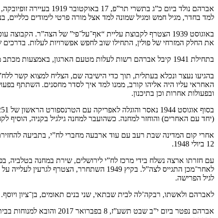
למד בחדר, מגיל חמש ומגיל שמונה למד אצל מורה פרטי לימודים כלליים, בנוסף על לימודיו בחדר. בשנת 1935 הצטרף לבית”ר ובשנת 1937 חבר בארגון הצבאי 
באוגוסט 1939 הצטרף לקבוצת עליית “אף־על־פי” של הצה”ר. הקב
את החלק המזרחי של פולין, התחילו שוב לחפש אפשרויות לעלות. בדרכים שונ
בתחילת 1941 קיבל אברהם רשות לעלות מטעם הארגון, באמצעות מכתב מזויף של קונסוליה אנגלית, וכך הגיע ארצה ביום 31 במרץ 1941.
ובפעולות אחרות וכן בתיכנון.
(יחד עם האחרים) והוחזר למחנה. כשהועבר למחנה גילגיל בקניה, הוסיף לק
12 ביולי 1948.
עם חזרתו ארצה נשלח בידי מרכז לח”י לירושלים, שירת במחנה בטלביה, בפ
לאחר־מכן התגייס לצה”ל. בקיץ 1949 השתחרר,
לגיל הפרישה.
לאברהם ולאשתו, רבקה’לה לבית שבתאי, שני בנים תאומים, בן־ציון ויוסף.
אברהם נפטר ביום י”ב שבט תשע”ז, 8 בפברואר 2017 והובא למנוחות בבית העלמין ירקון.