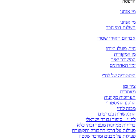
הדפסה
מי אנחנו
מי אנחנו
תשלום דמי חבר
אברהם ״יאיר״ שטרן
חייו, פועלו ומותו
מן המקורות
המשורר יאיר
ימיו האחרונים
היסטוריה של לח”י
ציר זמן
מאמרים
תערוכות מקוונות
הרקע ההיסטורי
מבנה לח״י
התנקשויות בבריטים
לח”י – סיפור גבורה ישראלי
בריחות ממחנות מעצר ובתי כלא
פעולות על דרכי תחבורה ותקשורת
פעולות על מבנים ומרכזי שלטון