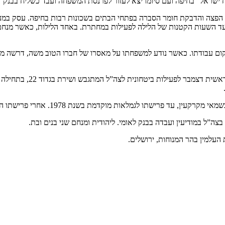
ח ישראל” בחיפה ועם סיומו יצא לעזור לפרנסת המשפחה ועבד כשליח בבנק “
יזלס ללח”י. כנער בן 16 עסק בהדבקת כרוזים, הפצה והדבקת חומר הסברה בפתחי הבתים בשכונות 
עד השעות הקטנות של הלילה לפעילות במחתרת. באחד הלילות, כאשר מנחם 
ום עבודתו. כאשר נודע למשפחתו על מאסרו של חברו הטוב משה, דרשה ממ
אחרי הכרזת האו”ם ביום 9