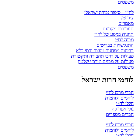
משפטים
לח”י – סיפור גבורה ישראלי
ציר זמן
מאמרים
תערוכות מקוונות
תחנות במסע של לח״י
מבנה לח״י
התנקשויות בבריטים
בריחות ממחנות מעצר ובתי כלא
פעולות על דרכי תחבורה ותקשורת
פעולות על מבנים ומרכזי שלטון
משפטים
לוחמי חרות ישראל
חברי מרכז לח״י
לוחמים ולוחמות
חללי לח״י
גולי אפריקה
חברים מספרים
חברי מרכז לח״י
לוחמים ולוחמות
חללי לח״י