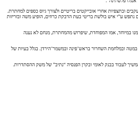
אנגלו פלשתינה”.
רבות בחיפה. עסק במעקבים ובתצפיות אחרי אובייקטים בריטיים ולצורך גיוס כספים למחתרת.
נתפש ע”י איש בולשת בריטי בעת הדבקת כרוזים, הופיע משה ובזריזות
נו במיוחד, אמו המפוחדת, שיפרוש מהמחתרת, מנחם לא נענה
2 בנובמבר 1947, גויס ע”י פרנסי שכונתו כבר בראשית דצמבר לפעילות ביטחונית לצה”ל המתגבש ושירת בגדוד 22, בתחילה במטה ובמלחמת השחרור בראש־פינה ובמשמר־הירדן. בגלל בעיות של