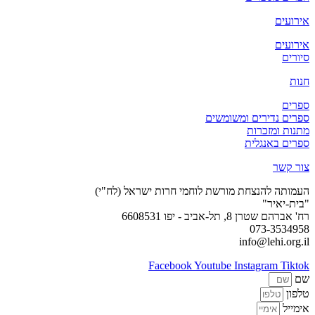
אירועים
אירועים
סיורים
חנות
ספרים
ספרים נדירים ומשומשים
מתנות ומזכרות
ספרים באנגלית
צור קשר
העמותה להנצחת מורשת לוחמי חרות ישראל (לח"י)
"בית-יאיר"
רח' אברהם שטרן 8, תל-אביב - יפו 6608531
073-3534958
info@lehi.org.il
Facebook
Youtube
Instagram
Tiktok
שם
טלפון
אימייל