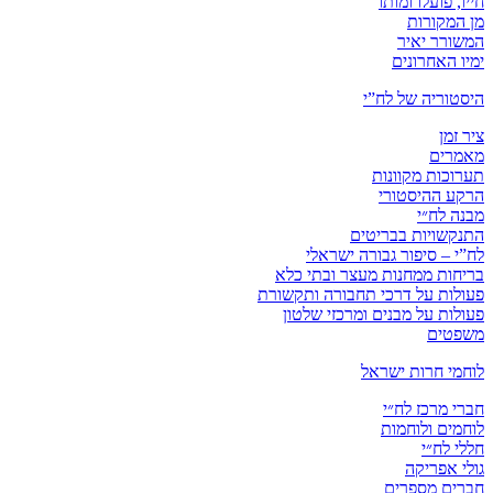
חייו, פועלו ומותו
מן המקורות
המשורר יאיר
ימיו האחרונים
היסטוריה של לח”י
ציר זמן
מאמרים
תערוכות מקוונות
הרקע ההיסטורי
מבנה לח״י
התנקשויות בבריטים
לח”י – סיפור גבורה ישראלי
בריחות ממחנות מעצר ובתי כלא
פעולות על דרכי תחבורה ותקשורת
פעולות על מבנים ומרכזי שלטון
משפטים
לוחמי חרות ישראל
חברי מרכז לח״י
לוחמים ולוחמות
חללי לח״י
גולי אפריקה
חברים מספרים