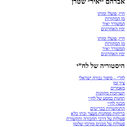
אברהם ״יאיר״ שטרן
חייו, פועלו ומותו
מן המקורות
המשורר יאיר
ימיו האחרונים
חייו, פועלו ומותו
מן המקורות
המשורר יאיר
ימיו האחרונים
היסטוריה של לח”י
לח”י – סיפור גבורה ישראלי
ציר זמן
מאמרים
תערוכות מקוונות
תחנות במסע של לח״י
מבנה לח״י
התנקשויות בבריטים
בריחות ממחנות מעצר ובתי כלא
פעולות על דרכי תחבורה ותקשורת
פעולות על מבנים ומרכזי שלטון