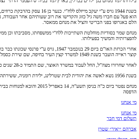
בילדותו למד מנחם בגן־ילדים בברלין, בארץ למד בביה”ס העממי־הדתי “נצ
בשנת 1944 גויס ע”י יעקב מי
הוא פעל עם חברו משה גיל כזוג והקדישו את רוב שעותיהם אחר העבודה, 
הלם באגרופו בפני הבריטי והציל את מנחם ממאסר.
מנחם שמר בסודיות מוחלטת השתייכות ללח”י ממשפחתו, מסביבתו וכן ממק
להפצרותיה והמשיך בפעילותו.
קוצר ראייה הועבר בשנת 1949 למשרד קצין העיר בחיפה, שם שירת כסמל.
לאחר שחרורו מצה”ל, החל לעבוד במשרד האוצר, שם התמיד כ-28 שנים כשמאי מקרקעין, עד פרישתו לגמלאות מוקדמת בשנת 1978. אחרי פרישתו המשיך לעבוד בבנק לאומי ובקרן הפנסיה “נתיב” של משק ההסתדרות.
בשנת 1956 נשא לאשה את יהודית לבית שטרלינג, ילידת רומניה, ששירתה בצה”ל במודיעין ועבדה בבנק לאומי. ליהודית ומנחם שני בנים ובת.
מנחם נפטר ביום כ”ה בניסן תשע”ה, 14 באפריל 2015 והובא למנוחות בבית העלמין בהר המנוחות, ירושלים.
הדפסה
מי אנחנו
מי אנחנו
תשלום דמי חבר
אברהם ״יאיר״ שטרן