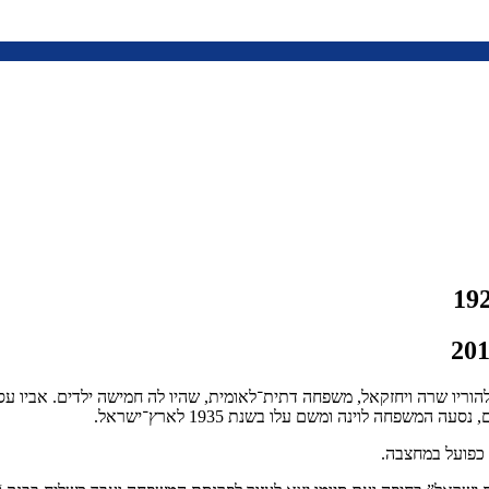
תרפ”ח, 13 בפברואר 1928 בְּגורליצה שבפולין, להוריו שרה ויחזקאל, משפחה דתית־לאומית, שהיו ל
כפועל במחצבה.