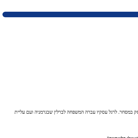
ה חמישה ילדים. אביו עסק במסחר. לרגל עסקיו עברה המשפחה לברלין שבגרמניה ועם עליית