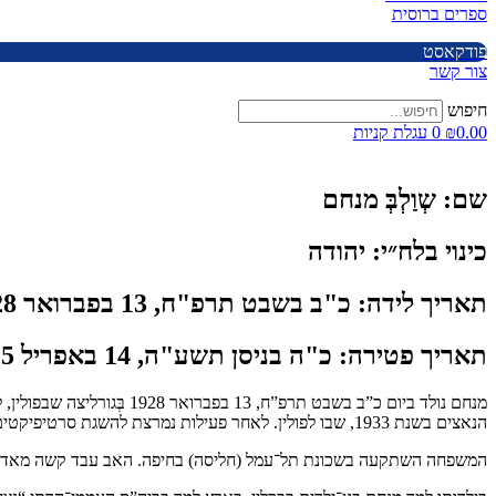
ספרים ברוסית
פודקאסט
צור קשר
חיפוש
0.00
₪
0
עגלת קניות
שם:
שְוַלְבְּ מנחם
כינוי בלח״י:
יהודה
תאריך לידה:
כ"ב בשבט תרפ"ח, 13 בפברואר 1928
תאריך פטירה:
כ"ה בניסן תשע"ה, 14 באפריל 2015
מנחם נולד ביום כ”ב בשבט 
הנאצים בשנת 1933, שבו לפולין. לאחר פעילות נמרצת להשגת סרטיפיקטים, נסעה המשפחה לוינה ומשם עלו בשנת 1935 לארץ־ישראל.
המשפחה השתקעה בשכונת תל־עמל (חליסה) בחיפה. האב עבד קשה מאד 