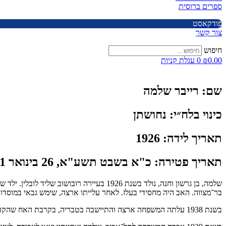
ספרים ברוסית
פודקאסט
צור קשר
חיפוש
0.00
₪
0
עגלת קניות
שם:
רייבר שלמה
כינוי בלח״י:
נחושתן
תאריך לידה:
1926
תאריך פטירה:
כ"א בשבט תשע"א, 26 בינואר 2011
שלמה, בן גרשון וחנה, נולד בשנת 1926 בעי
בר־מצווה. האב היה מחסידי בעלז. לאחר עלייתו ארצה, שימש גבאי במוסדות 
בשנת 1938 עלתה המשפחה ארצה והתיישבה בטבריה, בקרבת האח שהקדים לעלות ארצה ודאג לשלוח למשפחתו סרטיפיקטים. אחיו של שלמה היה מקבוצת הבית”רים, שעלו יחד עם שלמה בן־יוסף לראש־פינה בגליל.