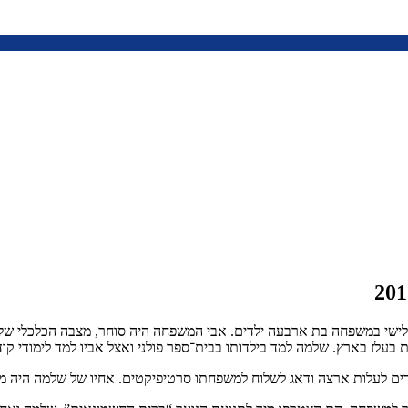
ירה רובושוב שליד לובלין. ילד שלישי במשפחה בת ארבעה ילדים. אבי המשפחה היה סוחר, מ
בעלז בארץ. שלמה למד בילדותו בבית־ספר פולני ואצל אביו למד לימודי קוד