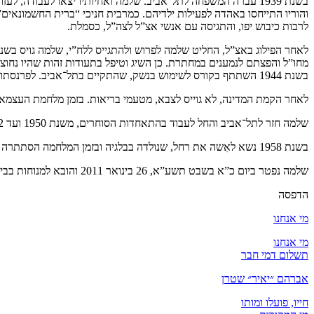
בשנת 1939 עברה המשפחה לתל־אביב. שלמה ואחיותיו יצאו לעבודה,
והוריו התייחסו באהדה לפעילות ילדיהם. כמרבית חניכי “ברית החשמונאים”
לרבות כיבוש יפו, והתגיסה עם אנשי אצ”ל לצה”ל, כסמלת.
מחו”ל והפצתם לנמענים במחתרת. כן השיג וטיפל בתעודות זהות שהיו נחוצ
בשנת 1944 השתתף בקורס לשימוש בנשק, שהתקיים בתל־אביב. לפרנסתו עבד בכריכיה, בבית־דפוס ואחר־כך בחנות למכשירי כתיבה.
לאחר הקמת המדינה, לא גוייס לצבא, מטעמי בריאות. בזמן מלחמת העצמאות 
שלמה חזר לתל־אביב והחל לעבוד בהתאחדות הסוחרים, משנת 1950 ועד 1982. משנת 1982 ועד 1999 עבד בהסתדרות הרוקחים.
בשנת 1958 נשא לאִשה את רחל, שנולדה בבלגיה ובזמן המלחמה הסתתרה בצרפת. נולדה להם בת. הם התגוררו בתל־אביב. שלמה הועסק חלקית במוסד בני ברית, השתתף בכנסים ובאזכרות בבית יאיר.
שלמה נפטר ביום כ”א בשבט תשע”א, 26 בינואר 2011 והובא למנוחות בבית העלמין ירקון.
הדפסה
מי אנחנו
מי אנחנו
תשלום דמי חבר
אברהם ״יאיר״ שטרן
חייו, פועלו ומותו