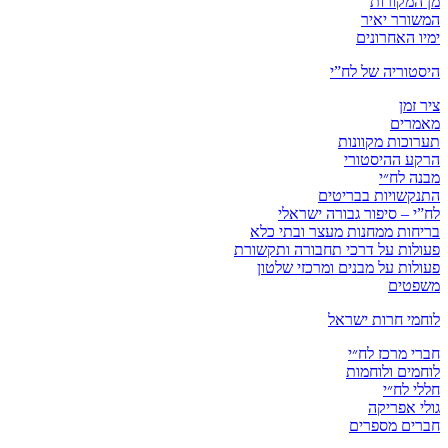
מן המקורות
המשורר יאיר
ימיו האחרונים
היסטוריה של לח”י
ציר זמן
מאמרים
תערוכות מקוונות
הרקע ההיסטורי
מבנה לח״י
התנקשויות בבריטים
לח”י – סיפור גבורה ישראלי
בריחות ממחנות מעצר ובתי כלא
פעולות על דרכי תחבורה ותקשורת
פעולות על מבנים ומרכזי שלטון
משפטים
לוחמי חרות ישראל
חברי מרכז לח״י
לוחמים ולוחמות
חללי לח״י
גולי אפריקה
חברים מספרים