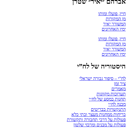
אברהם ״יאיר״ שטרן
חייו, פועלו ומותו
מן המקורות
המשורר יאיר
ימיו האחרונים
חייו, פועלו ומותו
מן המקורות
המשורר יאיר
ימיו האחרונים
היסטוריה של לח”י
לח”י – סיפור גבורה ישראלי
ציר זמן
מאמרים
תערוכות מקוונות
תחנות במסע של לח״י
מבנה לח״י
התנקשויות בבריטים
בריחות ממחנות מעצר ובתי כלא
פעולות על דרכי תחבורה ותקשורת
פעולות על מבנים ומרכזי שלטון