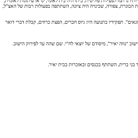
תיו נרתמו לפעילות פוליטית. ביתו היה בית לאומי, קראו עיתונות לאומית,
ת הבוגרת, צפורה, שכינויה היה ציונה, השתתפה בפעולות רבות של האצ”ל,
ר, שהיה קודם־לכן מדריכו ב”ברית החשמונאים”. תפקידיו בתנועה היו: גיוס חברים, הפצת כרוזים, קבלת דברי דואר
ב “נווה יאיר”, מיסודם של יוצאי לח”י. שם שהה עד לפירוק הישוב.