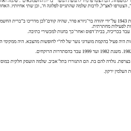
 לעזור למשפחה. הם הצטרפו מיד לתנועת הנוער “ברית החשמונאים”. שלמה ואחיו
, הצטרפו לאצ”ל, לרבות שלמה שהתגייס לפלוגה ח’, וכן שתי אחיותיו. האחו
לאחר הפילוג באצ”ל, החליט שלמה לפרוש ולהתגייס ללח”י, שלמה גויס בשנת 1943 על־ידי יהודה בר־גיורא פד
ות לפעילות מחתרתית.
היה פעיל בהקמת מועדוני נוער של לח”י לחופשות מהצבא. היה ממקימי הישו