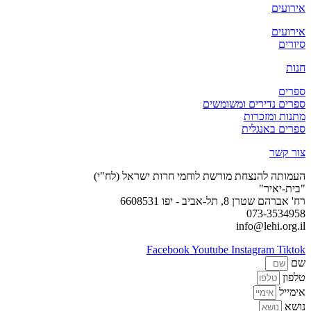
אירועים
אירועים
סיורים
חנות
ספרים
ספרים נדירים ומשומשים
מתנות ומזכרות
ספרים באנגלית
צור קשר
העמותה להנצחת מורשת לוחמי חרות ישראל (לח"י)
"בית-יאיר"
רח' אברהם שטרן 8, תל-אביב - יפו 6608531
073-3534958
info@lehi.org.il
Facebook
Youtube
Instagram
Tiktok
שם
טלפון
אימייל
נושא