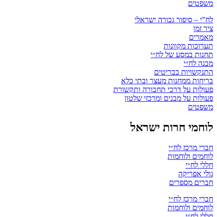
משפטים
לח”י – סיפור גבורה ישראלי
ציר זמן
מאמרים
תערוכות מקוונות
תחנות במסע של לח״י
מבנה לח״י
התנקשויות בבריטים
בריחות ממחנות מעצר ובתי כלא
פעולות על דרכי תחבורה ותקשורת
פעולות על מבנים ומרכזי שלטון
משפטים
לוחמי חרות ישראל
חברי מרכז לח״י
לוחמים ולוחמות
חללי לח״י
גולי אפריקה
חברים מספרים
חברי מרכז לח״י
לוחמים ולוחמות
חללי לח״י