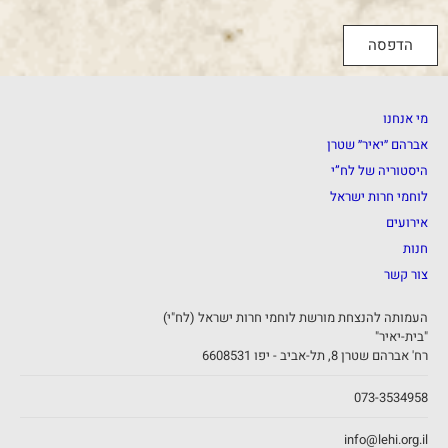
הדפסה
מי אנחנו
אברהם ״יאיר״ שטרן
היסטוריה של לח”י
לוחמי חרות ישראל
אירועים
חנות
צור קשר
העמותה להנצחת מורשת לוחמי חרות ישראל (לח"י)
"בית-יאיר"
רח' אברהם שטרן 8, תל-אביב - יפו 6608531
073-3534958
info@lehi.org.il