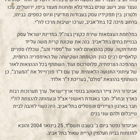
נעצר שוב וישב שנים בבתי־כלא ומחנות מעצר ביפו, ירושלים, עכו
ולטרון. בין תפקידיו עסק בעבודות מודיעין וגיוס כספים. בביתו,
ברחוב מיכה 12 בתל־אביב, נערכו ישיבות מרכז לח”י.
במלחמת העצמאות שירת כקצין בצה”ל. במדינת ישראל עסק
בבניית בתים בתל־אביב. בנה את שכונת קרית משה על־יד
פתח־תקוה. עסק בהוצאתם לאור של “ספרי זהב”, שכללוּ ספרים
קלאסיים רבים כגון: תקומתה ושקיעתה של האימפריה הרומית,
המהפכה הצרפתית, פלוטרכוס ועוד. השתתף בכל ההוצאות לאור
של עיתוני התנועה הלאומית. ערך עם ד”ר פוֹן־וייזל את “המערב”, כן
השתתף בהוצאת “סולם”, בעריכת ד”ר אלדד.
אביגדור היה צייר המאוהב בנופי ארץ־ישראל. ערך תערוכות רבות
בארץ ובחוּ”ל. חבר באגודת ראשוני אצ”ל ובעמותה להנצחת לח”י.
חבר בארגון הציירים והפסלים בתל־אביב. היה נשוי לזהבה לבית
טייבלום ולהם שני בנים.
אביגדור נפטר ביום ב’ בשבט תשס”ד, 25 בינואר 2004 והובא
למנוחות בבית העלמין קריית שאול בתל אביב.