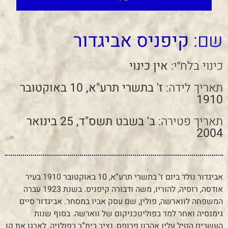
שם:
קיפניס אביגדור
כינוי בלח״י:
אין כינוי
תאריך לידה:
ז' בתשרי תרע"א, 10 באוקטובר
1910
תאריך פטירה:
ב' בשבט תשס"ד, 25 בינואר
2004
אביגדור נולד ביום ז’ בתשרי תרע”א, 10 באוקטובר 1910 בעיר
אודסה, רוסיה, להוריו, משה ודבורה קיפניס. בשנת 1923 עברה
המשפחה לווארשה, פולין, שם עסק אביו במסחר. אביגדור סיים
גימנסיה ואחר למד בפוליטכניקום של ווארשה. בסוף שנות
העשרים הטיל עליו אהרון פרופס, נציב בית”ר בפולניה, לארגן את קן