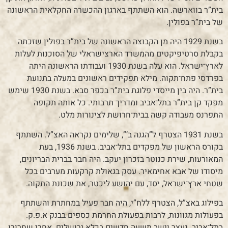
בית”ר בווארשה. הוא השתתף בארגון ההכשרה החקלאית הראשונה
של בית”ר בפולין.
בשנת 1929 היה מן הקבוצה הראשונה של בית”ר בפולין שזכתה
בקבלת סרטיפיקטים מהמשרד הארצישראלי של הסוכנות לעלות
לארץ־ישראל. הוא עלה בשנת 1930 ועבודתו הראשונה היתה
בפרדסי פתח־תקוה. מילא תפקידים ראשונים במעלה בתנועת
בית”ר. היה בין מייסדי פלוגת בית”ר בכפר סבא. בשנת 1930 שימש
מפקד קן בית”ר בתל־אביב ומדריך תרבותי. כל אותה תקופה
התפרנס מעבודה קשה בבית־חרושת לצינורות מלט.
בשנת 1931 הצטרף ל”הגנה ב’”, שלימים נקראה האצ”ל. השתתף
בקורס הראשון של מפקדים בתל־אביב. בשנת 1936, בעת
המאורעות, שירת כנוטר בזכרון יעקב. היה חבר בברית הבריונים,
מיסודו של אבא אחימאיר. עסק בגאולת קרקעות מערבים בכל
שטחי ארץ־ישראל, יסד, עם יהושע ליכטר, את שכונת התקוה.
בפילוג באצ”ל, הצטרף ללח”י, היה חבר פעיל במחתרת והשתתף
בפעולות מגוונות, לרבות בפעולת החרמת כספים בבנק א.פ.ק.
בתל־אביב. נעצר וישב תִשעה חדשים בכלא ירושלים. אחרי שחרורו