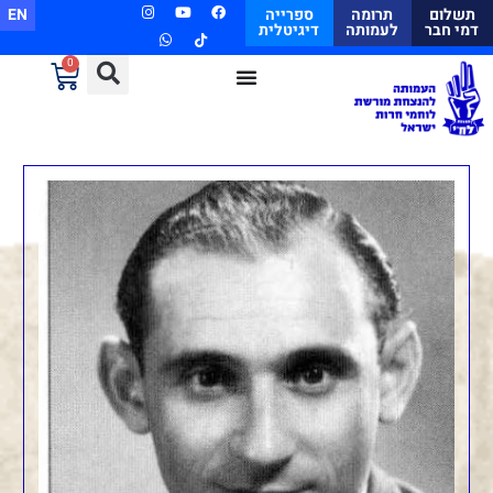
תשלום
תרומה
ספרייה
EN
דמי חבר
לעמותה
דיגיטלית
0