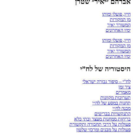
אברהם ״יאיר״ שטרן
חייו, פועלו ומותו
מן המקורות
המשורר יאיר
ימיו האחרונים
חייו, פועלו ומותו
מן המקורות
המשורר יאיר
ימיו האחרונים
היסטוריה של לח”י
לח”י – סיפור גבורה ישראלי
ציר זמן
מאמרים
תערוכות מקוונות
תחנות במסע של לח״י
מבנה לח״י
התנקשויות בבריטים
בריחות ממחנות מעצר ובתי כלא
פעולות על דרכי תחבורה ותקשורת
פעולות על מבנים ומרכזי שלטון