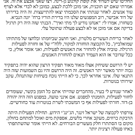
החליטו שיש לשדוד את קופת קולנוע גן-רינה. רצו שאני אבצע את זה. אני
אמרתי שאם יש תוכנית, אני מוכן ללכת לבצע, כמובן לא לבדי אלא לצרף
עוד אנשים. לאחר שנתתי את הסכמתי יצאו להתייעצות. זה היה בדירתו
של דוד אבישר, רוב המפגשים שלנו היו בדירת הוריו ברח’ יונה הנביא.
כשחזרו, אמרו לי: “אנחנו נודיע לך מתי ואיך”. הבנתי שזה היה רק תרגיל
בדיקה אם אני מוכן או לא לבצע פעולה שתוטל עלי.
לאחר בריחת העשרים מלטרון, ואני חושב שביוזמתו ובלחצו של מתתיהו
שמואלביץ’, כל הקבוצה הוחזרה למקור, ללח”י של אז וחזרה לפעילות
הרגילה. טוביה אולץ להחזיר את האנשים לפעילות, ואני אומר אולץ, כי
ככל שדובר אז הוא העמיד תנאים להחזרת האנשים.
יש לי הרושם ששיחק אצלו מאוד מאוד תפקיד הרצון שהוא יהיה בתפקיד
גבוה יותר מאשר יתר האנשים. זה היה הרושם והיו גם השמועות שזה היה
התנאי שלו. אינני אחראי לכך, כי לא הייתי נוכח בשיחות שהתנהלו, עקב
שירותי בנוטרות.
לאחר שנודע לי בעיר, מהחברים שהייתי אתם כל הזמן בקשר, שעומדים
לחזור לפעילות, הוזמנתי למפגש. אם אינני טועה, במפגש הזה היה יהודה
בן-דוד. חזרתי לפעילות אף כי המשכתי לשרת בנוטרות עוד כחודשיים.
צורפתי לקבוצה של ישראל זינגר, הג’ינג’י הידוע. תחילת הפעילות היתה
הדבקת כרוזים, מעקב אחרי בלשים, אספקת מים ואוכל למתחם בחולון,
מקום בו הסתתרו חלק מעשרים הבורחים. לא הייתי אומר שהשתתפתי
באיזו פעולה רצינית יותר.