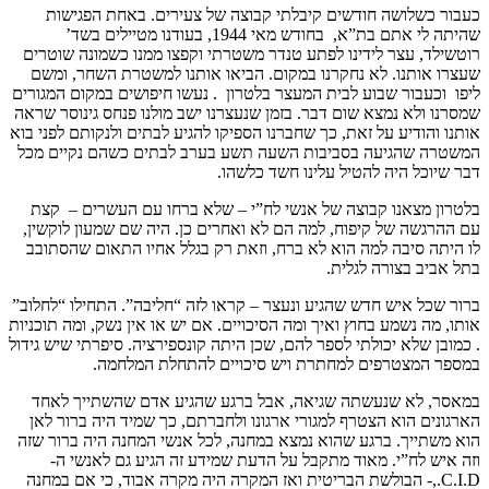
כעבור כשלושה חודשים קיבלתי קבוצה של צעירים. באחת הפגישות
שהיתה לי אתם בת”א, בחודש מאי 1944, בעודנו מטיילים בשד’
רוטשילד, עצר לידינו לפתע טנדר משטרתי וקפצו ממנו כשמונה שוטרים
שעצרו אותנו. לא נחקרנו במקום. הביאו אותנו למשטרת השחר, ומשם
ליפו וכעבור שבוע לבית המעצר בלטרון . נעשו חיפושים במקום המגורים
שמסרנו ולא נמצא שום דבר. בזמן שנעצרנו ישב מולנו פנחס גינוסר שראה
אותנו והודיע על זאת, כך שחברנו הספיקו להגיע לבתים ולנקותם לפני בוא
המשטרה שהגיעה בסביבות השעה תשע בערב לבתים כשהם נקיים מכל
דבר שיוכל היה להטיל עלינו חשד כלשהו.
בלטרון מצאנו קבוצה של אנשי לח”י – שלא ברחו עם העשרים – קצת
עם ההרגשה של קיפוח, למה הם לא ואחרים כן. היה שם שמעון לוקשין,
לו היתה סיבה למה הוא לא ברח, וזאת רק בגלל אחיו התאום שהסתובב
בתל אביב בצורה לגלית.
ברור שכל איש חדש שהגיע ונעצר – קראו לזה “חליבה”. התחילו “לחלוב”
אותו, מה נשמע בחוץ ואיך ומה הסיכויים. אם יש או אין נשק, ומה תוכניות
. כמובן שלא יכולתי לספר להם, שכן היתה קונספירציה. סיפרתי שיש גידול
במספר המצטרפים למחתרת ויש סיכויים להתחלת המלחמה.
במאסר, לא שנעשתה שגיאה, אבל ברגע שהגיע אדם שהשתייך לאחד
הארגונים הוא הצטרף למגורי ארגונו ולחברתם, כך שמיד היה ברור לאן
הוא משתייך. ברגע שהוא נמצא במחנה, לכל אנשי המחנה היה ברור שזה
וזה איש לח”י. מאוד מתקבל על הדעת שמידע זה הגיע גם לאנשי ה-
C.I.D.,- הבולשת הבריטית ואז המקרה היה מקרה אבוד, כי אם במחנה