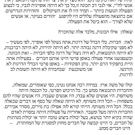
אנשי לח”י, אזי לגבי דב תכונה זו,כל כך לא היתה אופיינית לגביו, כי לבצוע
הפעולה הנועזת ביותר – תמיד היו לו את השיקולים והזהירות הנדרשים.
אם כתוצאה מהפעולה עלולים היו להיפגע יהודים בעיקר, או אנשים
שלא לצורך – הוא ביטל את הפעולה.
שאלה: אילו תכונות, מלבד אלה שהוזכרו?
לאה: חברוּת. בלי הבדל של דרגות.אתה נשקל לפי אופייך, לפי מעשיך –
לא מפני שקיבלת דרגה גבוהה יותר. לא היתה יהירות, לא היתה רברבנות,
לא היתה התנשאות, לא היה ניצול של דרגה כלפי חברות – זאת הכוונה.
וכשנפגשנו אחרי פעולה באופן פרטי היינו אותם חברים . בפעילות אתה
היית בתפקיד הרם יותר, נותן הפקודות – באופן פרטי הבדלי הדרגות לא
הורגשו. אני משוכנעת שבחבורה לא היתה תשומת לב
לדרגות.
קולו של משה ארז: במידה רבה אנחנו נטינו, כפי שאומרים, שמאלה,
והחברות התבטאה ממש כך. כל הרכוש הפרטי, כל הכנסה היתה
משותפת. היו אנשים שלא עבדו, היו אנשים שעבדו, היו אנשים שהיו להם
משפחות – הכל היה משותף. לא היתה שאלה של כסף או דברים שכאלה
בכלל. הכל היה משותף. הייתי קורא לזה אפילו: כת נזירים, מסדר אבירים.
החברות היתה מעל ומעבר. האחריות על פעולות היתה נמסרת לאדם
שהיה בקיא יותר בנושא, בעל יכולת ביצוע טובה יותר או יכולת מנהיגות
על חברים, כי היינו קבוצה של חברים מחוץ למסגרת של המחתרת. –
היינו חברים ממש.