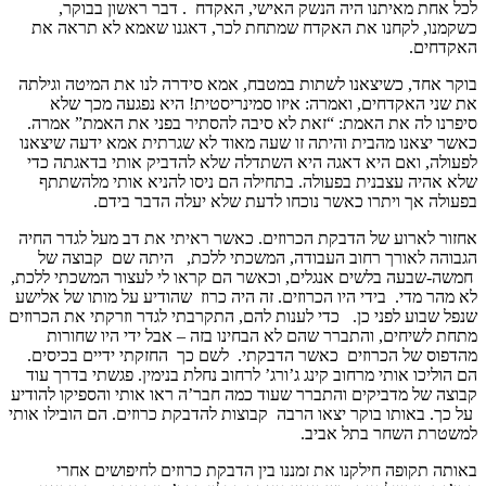
לכל אחת מאיתנו היה הנשק האישי, האקדח . דבר ראשון בבוקר,
כשקמנו, לקחנו את האקדח שמתחת לכר, דאגנו שאמא לא תראה את
האקדחים.
בוקר אחד, כשיצאנו לשתות במטבח, אמא סידרה לנו את המיטה וגילתה
את שני האקדחים, ואמרה: איזו סמינריסטית! היא נפגעה מכך שלא
סיפרנו לה את האמת: “זאת לא סיבה להסתיר בפני את האמת” אמרה.
כאשר יצאנו מהבית והיתה זו שעה מאוד לא שגרתית אמא ידעה שיצאנו
לפעולה, ואם היא דאגה היא השתדלה שלא להדביק אותי בדאגתה כדי
שלא אהיה עצבנית בפעולה. בתחילה הם ניסו להניא אותי מלהשתתף
בפעולה אך ויתרו כאשר נוכחו לדעת שלא יעלה הדבר בידם.
אחזור לארוע של הדבקת הכרוזים. כאשר ראיתי את דב מעל לגדר החיה
הגבוהה לאורך רחוב העבודה, המשכתי ללכת, היתה שם קבוצה של
חמשה-שבעה בלשים אנגלים, וכאשר הם קראו לי לעצור המשכתי ללכת,
לא מהר מדי. בידי היו הכרוזים. זה היה כרוז שהודיע על מותו של אלישע
שנפל שבוע לפני כן. כדי לענות להם, התקרבתי לגדר וזרקתי את הכרוזים
מתחת לשיחים, והתברר שהם לא הבחינו בזה – אבל ידי היו שחורות
מהדפוס של הכרוזים כאשר הדבקתי. לשם כך החזקתי ידיים בכיסים.
הם הוליכו אותי מרחוב קינג ג’ורג’ לרחוב נחלת בנימין. פגשתי בדרך עוד
קבוצה של מדביקים והתברר שעוד כמה חבר’ה ראו אותי והספיקו להודיע
על כך. באותו בוקר יצאו הרבה קבוצות להדבקת כרוזים. הם הובילו אותי
למשטרת השחר בתל אביב.
באותה תקופה חילקנו את זמננו בין הדבקת כרוזים לחיפושים אחרי