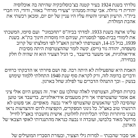
נולדתי בשנת 1924 בעיר קטנה בצ’כוסלובקיה שהיתה בה אוכלוסיה
יהודית די גדולה. אבי שהיה ממנהיגי “צעירי מזרחי” באזור, ודודי, היו חברי
בית”ר. הרעיון הציוני והשיח עליו היו עניין של יום יום, ומכאן רכשתי את
אהבת המולדת.
עלינו ארצה בשנת 1933. למדתי בביה”ס “תחכמוני” ועם סיומו, המשכתי
את לימודי בבית-ספר למסגרות, שניהם היו מוסדות חינוך בת”א. בשנת
1939, בגיל 14-15, הצטרפתי לארגון האצ”ל לפי המלצתו של קרוב
משפחה, יהודה גור (וייס). קשה לומר שההצטרפות היתה מסיבות
אידיאולוגיות, אני משער בדיעבד , כי הגיל הצעיר הוא זה שהיה לו חלק
בבחירה.
האמת היא שהפעילות לא היתה רבה. פה ושם פיזרתי או הדבקתי כרוזים
ודברים בדומה לזה, ורק לקראת סוף שנת 1940 התחלתי ללמוד שימוש
בנשק – וכך התנהלו הדברים עד לפילוג שחל בארגון.
בקרות הפילוג, הצטרפתי לאלה שהלכו עם יאיר. זה נשמע היום אולי ציני
אם אומר שהצטרפתי אך ורק מטעמים אידיאולוגיים, בדיעבד אני טוען
שהסיבה לכך שהאנשים שהצטרפו ליאיר נבעה מאופיים. אני פשוט לא
הרגשתי טוב באצ”ל. כל גינוני המפקדים, הקפיצות לדום וההצדעות נראו
בעיני מיותרות ובלתי תכליתיות לחלוטין. אישית נחשבתי באצ”ל לחייל
מרושל מאוד בלבושו, ועובדה זו נבעה כנראה מהתנגדותי לאופי הצבאי של
הארגון.
אני סבור שהבנתי – למרות גילי הצעיר, ובעזרת הסבריו המועילים של