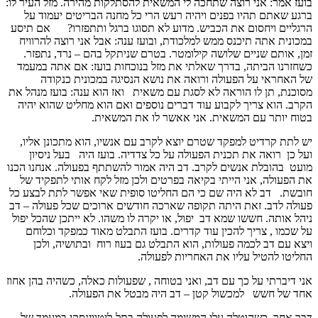
בועז אמר: אני רוצה שתחכה לי המשאית להסתלקות מהירה. מזל העיר לו:
ברגע שאתם תהיו בפנים ויהיה רעש הרי כל מחנה הבריטים יעמוד על
הרגליים ויחסום את הכביש. מדוע לא תסוגו ברגל ותתפזרו? אם תיסע
במכונית אתה תיכנס ממש למלכודת, ובועז ענה: אבל אני רוצה להרוויח
זמן, אותם שניים שלושה קילומטר. בטרם שניתקל בהם – נרד, נתפזר.
כשחזרנו הביתה, בדרך שאלתי את מזל בנוכחות בועז: אם אתה במעמד
של האחראי על הפעולה ורואה את נושא הנסיגה במכונית כנקודה
מסוכנת, תן לו הוראה לא לסגת עם משאית ואז הוא ענה: בועז מנהל את
הקרב. הוא צריך לקבוע עוד דברים נוספים ואם הוא מחליט שהוא יהיה
בטוח יותר עם המשאית. אני אאשר לו את המשאית.
יש לתת קרדיט למפקד שטרם יוצא לקרב עם אנשיו, הוא מתכונן אליו,
ועל כן רואה את תכנית הפעולה על כל צדדיה. בועז היה בעל ניסיון
מועט בהובלת אנשים לקרב. דב היה אמור להשתתף בפעולה. אנחנו הכנו
את הפעולה, אני הייתי בקיאה בפרטים ולכן מזל לקח אותי לתפקיד של
חובשת. דב לא היה שם כי הם החליטו סופית שאי אפשר לתת לבצע כל
פעולה לדב. זאת היתה תקופה שארכה חודשים ארוכים שכל פעולה – דב
ניהל אותה. חששו שמא דב יפול, או יקרה לו משהו. לא ייתכן שהכל יפול
על שכמו , צריך להכין עוד קדרים. בועז התבלט מאוד כמפקד וכלוחם
ויצא עם דב לכמה פעולות, הוא התבלט גם בעוז רוח ובתושיה, ולכן
החליטו להטיל עליו את האחריות לפעולה.
אני דיברתי על כך עם דב, ואני בטוחה , שפעולות כאלה, כשהיה בהן אחוז
אחד של חשש למכשול קטן – דב היה מבטל את הפעולה.
דבר אחר. כשהוטלה עלי המשימה לפעולה בתל-ליטווינסקי במעמד של