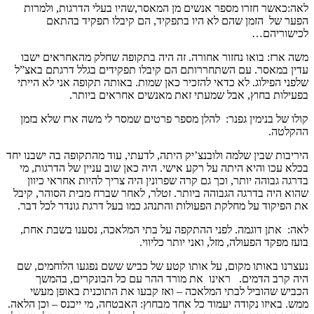
לאה:כאשר חזרו מספר אנשים מן המאסר,שהיו בעלי הדרגות, ולמרות
הפער של הזמן שהם לא היו בתפקיד, הם קיבלו תפקיד בהתאם
לכישוריהם…
משה ארז: בואו נחזור אחורה. זה היה בתקופה שחלק מהאחראים ישבו
עדין במאסר. עם השתחררותם הם קיבלו תפקידים בגלל דרגתם באצ”ל
שלפני הפילוג. לא כדאי להזכיר כאן שמות. באותה תקופה אני לא הייתי
בפעילות בחוץ, אבל שמעתי זאת מאנשים אחראים ביותר.
קולו של בנימין גפנר: להלן מספר פרטים שמסר לי משה ארז שלא בזמן
ההקלטה.
היריבות שבין שלמה ולובנצ’יק היתה, לדעתי, עוד מהתקופה בה ישבנו יחד
בכלא עכו והיא היתה על רקע אישי. היה כאן שוב עניין של הדרגות, מי
בדרגה גבוהה יותר, וכך גם קרה שפרונין היה צריך להיות אחראי כיוון
שהוא היה בדרגה הגבוהה ביותר. זטלר, לאחר שברח מבית הסוהר, קיבל
את הפיקוד על מחלקת הפעולות והתנהג כמו בעל דרגת גונדר לכל דבר.
לאה: אתן דוגמה. לפני ההתקפה על בתי המלאכה, נסענו בשבת אחת,
בועז מפקד הפעולה, מזל, ואני יותר כליווי.
נעצרנו באותו מקום, על אותו קטע של כביש ששם נפגעו הלוחמים, שם
היה קרב הדמים. ראינו את מורד ההר עם כל הבונקרים, בהמשך
הכביש שהוביל לבתי המלאכה – ואז קבעו את התוכנית באופן מעשי
ממש. באיזו נקודה יעמוד כל אחד מבחוץ: האבטחה, מי ייכנס – וכן הלאה.