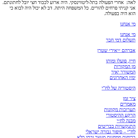
לאה: אחרי הפעולה בתל-ליטווינסקי. היה ארוע לכבוד חצי יובל לחתונתם.
אני קניתי פרחים להורים. כל המשפחה היתה. דב לא יכול היה לבוא כי
הוא היה בפעולה.
מי אנחנו
מי אנחנו
תשלום דמי חבר
אברהם ״יאיר״ שטרן
חייו, פועלו ומותו
מן המקורות
המשורר יאיר
ימיו האחרונים
היסטוריה של לח”י
ציר זמן
מאמרים
תערוכות מקוונות
הרקע ההיסטורי
מבנה לח״י
התנקשויות בבריטים
לח”י – סיפור גבורה ישראלי
בריחות ממחנות מעצר ובתי כלא