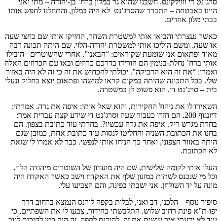
סרג’נט די וווילקינס. חשבנו שהוא גר במלון ברח’ בן-יהודה – מתי ואני
היינו באבטחה – התברר שהסרג’נט לא היה במלון, והתחלנו לחפש אותו
בבתי מלון אחרים.
כאשר נעצרתי והביאו אותי למשטרת השחר, החזיקו אותי שם כחצי שעה
או שעה. ומשם הוליכו אותי למשטרת יהודה-הלוי. שם היתה תכונה רבה
מאוד ופתאום אני שומעת שקוראים: “הבאנו”. אחרי שהשוטרים הובילו
אותי ברח’ נחלת-בנימין הם הורידו בדרכם כרוזים ובאו עם הכרוזים האלה
ואמרו: “את זה היא הדביקה”. יכולתי להכחיש את זה כי זה לא היה באזור
שלי. בכל התכונה שהיתה במקום קראו למישהו ופתאום יוצא בחלוק ונעלי
בית – סרג’נט די. הוא פשוט לן במשטרה.
השאירו לו את ניהול החקירות, והוא שאל אותי: איפה את גרה. אמרתי:
דיזנגוף 200. הם חזרו כעבור שעה וסרג’נט די שידע קצת עברית אמר:
בחרת מגרש ריק. איפה את גרה עכשיו?. בחרתי עוד כתובת בצפון. הם
בחנו את הכתובת השניה והחליטו לנסות עוד כתובת אחת, כמובן שגם
היתה באזור הצפוני, ואחר כך הניחו אותי לנפשי. כבר לא אמרו לי שזאת
לא הכתובת.
העלו אותי לקומה שלישית, שם היה מועדון של השוטרים מיהודה הלוי,
וכל מי שנכנס לשתות במזנון שלף את האקדח וישב כאשר האקדח היה
מונח על יד השולחן. אני ישבתי בפינה, והם הצביעו עלי.
סיפור נוסף – הלכנו, דב ואני, לבלות בקפה לורנס הנמצא ברחוב דרך
יפו-ת”א פינת רחוב שלוש. התלבשתי בהידור, צבעו לי את השפתיים, כי
עוד לא ידעתי איך עושים את זה. להיכנס לקפה, זה היה כמו להיכנס לגוב