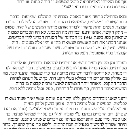
אך עם הגלייתי לאריתריאה בוטל המשפט. זו היתה פחות או יותר
הפעילות עד רצח יאיר בפברואר 1942.
ומאז מתחילה פרשה מאוד כאובה מבחינתי. התהלכו שמועות בדבר
פרובוקטורים ומלשינים, שנמצאים במחתרת. טוביה החליט לרכז סביבו
קבוצת אנשים תחת פיקודו ולבודד אותם מייתר האנשים של יאיר. פשוט
– ניתק הקשר. אנחנו ידענו ובמידת מה הסכמנו. לא היו הסברים למכות
שהארגון ספג בשנת 1942 מן הבחינה של הסגרת חברינו לידי הבריטים.
אנחנו הכרנו את רוב האנשים שנשארו בת”א והיו אלה מעטים . היה
חשש רציני, להמשך השרדותנו וטוביה חשב שע”י התארגנות זמנית של
קבוצתו כגוף אוטונומי, נינצל מהתגלות.
כעבור זמן מה צץ רעיון חדש: אנו חייבים להראות כדתיים, או לפחות
מסורתיים. הוא הכריח אותנו לחבוש כובעים במפגשים, דבר שנראה לנו
די מגוחך. לא ייחסנו לדבר חשיבות מרובה עד כדי שנעמוד ונתנגד לכך, מה
גם שחלק מהחברים היו במילא בעלי רקע דתי, כך שעל דעתם לפחות
הדבר התקבל. מאוחר יותר הצטרפה לאנשי טוביה קבוצה מ”ברית
החשמונאים” הדתית, כך שתרגיל הדתיות , פעל אצל טוביה ללא דופי.
ידענו שאנו מבודדים מרצון, ללא קשר עם אותם אנשי יאיר שעוד נשארו
לפליטה. הפעילות אצל טוביה היתה אימון בנשק וליבון בעיות
אידיאולוגיות ע”י השתתפות בכתיבת עיתון בשם: “לא”ש” (לזכר אברהם
שטרן). רוב הדברים נכתבו ע”י טוביה ואולי גם על ידי שמואל שניצר, כך
אני סבור. מדי פעם התפרסמו בעיתון גם דברים שאנחנו כתבנו. המגמה
היתה שצריך להמשיך בפעילות המחתרתית. ולשם כך צריך להערך. ברור