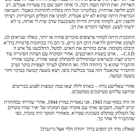
האריות. זאת היתה העזה רבה, כי אתה יושב שם בין עשרות אנגלים. דב
לבש חליפה אזרחית, כבלונדיני יכול היה בקלות להזדהות כאנגלי. השגיאה
הנוראית היתה שהוא לא ידע אנגלית. למדנו את המלים העיקריות. רציתי
להפגין ידע, לקחתי סיגריה והייתי משוכנעת שדב יצית לי אותה, כי לא
ידעתי לעשן. המלצר הקדים את דב.
התוכנית היתה לבחור פרצופים מוכרים פחות או יותר, כאלה שנראים לנו,
לעקוב אחריהם ולראות היכן הם גרים, כי הם גרו בכתובות פרטיות בת”א.
קיבלנו משימה: אתם בוחרים את האיש. למשל, התלבשנו על איש ה
C.I.D.- , אדם בשנות הארבעים. אחרי המקרה עם הצתת הסיגריה עוד
רקדנו קצת וכשראינו שמתחילים להסתלק יצאנו אחריו, עקבנו אחריו
והתברר שהוא גר ביהודה הלוי, ואז התחלנו לערוך תצפיות בוקר וערב
והתברר שהאנגלי הזה עבד בבולשת ביפו, ויצא בשעה קבועה בבוקר וחזר
בשעה קבועה.
אחרי שאלישע נורה – באותו לילה יצאו כמה קבוצות לפגוע בבריטים
שידענו עליהם מעיקובים ממושכים.
זה היה בסוף שנת 1943. אני נאסרת במרץ 1944, אחרי שהייתי במחתרת
קרוב לשנה, השביעו אותי עם אקדח ועם תמונתו של יאיר שהיו מונחים
על השולחן במקלט בשכונת שפירא. מאחורי המסך היה טוביה, כפי
שהתברר לי אחר כך.
שאלה: מתי דב הופיע ברח’ יהודה הלוי אצל גרינברג?