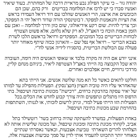
יהודה גור – כי עיקר הפילוג נבע מראיית דרכה של המחתרת. בעוד שיאיר
ואנשיו סברו כי יש לרכז את המלחמה בבריטים ורק בהם, שכן הם
הכובשים את ארצנו, הרי האנשים שהלכו עם דוד רזיאל העמידו בראש
את הציות והנאמנות למפקד. ז’בוטינסקי הורה שדוד רזיאל יהי ה המפקד,
וכך צריך להיות. שום רקע אידיאולוגי, שום כוון ודרך למלחמה – ואכן עם
הזמן באמת הוכח כי האצ”ל, לא רק שלא נלחם, אלא פשוט הצטרף
לכוחות הבריטיים בכל המובנים. המפקדים ורזיאל בראשם הלכו לשרת
בצבא הבריטי – רזיאל אף נפל שם – והארגון ככזה שיתף מאוחר יותר
פעולה עם הבולשת הבריטית, בהסגירו לידיה אנשי לח”י.
אינני יודע אם היה זה מקרה בלבד או שאופי האנשים היה דומה, העובדה
היא שכל הקבוצה בה הייתי באצ”ל הצטרפה ליאיר, ביניהם מנחם קליין,
מרדכי גרווייס, חיים אפלבוים ואחרים.
חולקנו לתאים כאשר כל תא מנה שלושה אנשים. אני הייתי בתא
שהאחראי עליו היה טוביה חנציון (חנצ’נסקי). הפעילות מהפילוג עד למותו
של יאיר עסקה בהדבקת כרוזים, “רכישת” מכונות כתיבה ושיכפול. בתי
הדפוס היו מתגלים ונתפשים והיה צורך קבוע לחדש את הכלים.בכל
הפעילות הזו הייתי פעיל למדי, וניתן לרשום לזכותי, או לגנותי, השתתפות
בהחרמת שבע מכונות כתיבה ושיכפול.
באחת הפעולות, במשרד להעתקה שהיה ברחוב בשד’ רוטשילד בתל
אביב, לקחתי מכונת כתיבה ומכונת שיכפול, ועל מכונה שלישית אותה לא
הצלחתי להרים השארתי טביעת אצבעות, וכאשר נאסרתי שנתיים
מאוחר יותר התכוונו להעמיד אותי לדין על סמך טביעות אצבעות אלה,