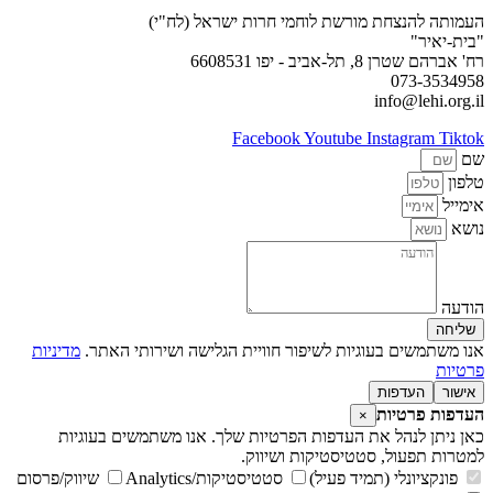
העמותה להנצחת מורשת לוחמי חרות ישראל (לח"י)
"בית-יאיר"
רח' אברהם שטרן 8, תל-אביב - יפו 6608531
073-3534958
info@lehi.org.il
Facebook
Youtube
Instagram
Tiktok
שם
טלפון
אימייל
נושא
הודעה
שליחה
אנו משתמשים בעוגיות לשיפור חוויית הגלישה ושירותי האתר.
מדיניות
פרטיות
אישור
העדפות
העדפות פרטיות
×
כאן ניתן לנהל את העדפות הפרטיות שלך. אנו משתמשים בעוגיות
למטרות תפעול, סטטיסטיקות ושיווק.
פונקציונלי (תמיד פעיל)
סטטיסטיקות/Analytics
שיווק/פרסום