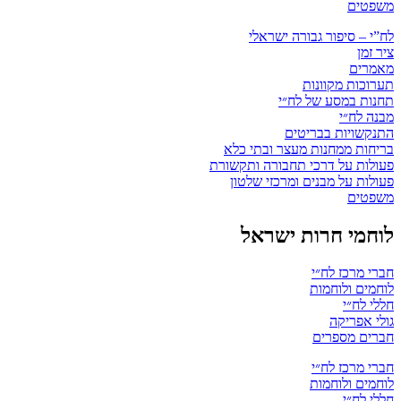
משפטים
לח”י – סיפור גבורה ישראלי
ציר זמן
מאמרים
תערוכות מקוונות
תחנות במסע של לח״י
מבנה לח״י
התנקשויות בבריטים
בריחות ממחנות מעצר ובתי כלא
פעולות על דרכי תחבורה ותקשורת
פעולות על מבנים ומרכזי שלטון
משפטים
לוחמי חרות ישראל
חברי מרכז לח״י
לוחמים ולוחמות
חללי לח״י
גולי אפריקה
חברים מספרים
חברי מרכז לח״י
לוחמים ולוחמות
חללי לח״י