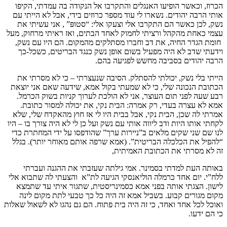
הכרוז, וכאשר הופיעו האנגלים והתקרבו אל הנקודה בה עמדתי, הקיפו
אותי הרבה יהודים. נשארו לי עוד מספר כרוזים בידי, אבל לא הייתי עם
נשק, לכן כאשר הם התקרבו אלי וצעקו אלי: “סטופּ” , אני עשיתי את
עצמי כאחת מהקהל ורציתי לחמוק לאחד הבתים, ואז ראיתי מרחוק, מעל
חומת הגדר החיה, את דב וחברו מסתלקים מהמקום. הם היו עם נשק,
וידעתי שדב לא היה מפעיל בשום אופן נשק כנגד הבריטים, כשכל-כך
הרבה יהודים בסביבה מחשש לפגיעה בהם.
הייתי בלי נשק, יכולתי להסתלק. הסיבה שנעצרתי – כי לא מסרתי את
הכתובת הנכונה שלי, כי לא שמעתי בקול אמא, שידעה שאם אני יוצאת
רבע שעה לפני תום העוצר, אני לא הולכת לערוך קניות בשוק הכרמל.
אמא לא עצרה בעדי, רק אמרה: הבית נקי, את יכולה למסור כתובת.
אמרתי לה שכן, הבית נקי, אבל בבית היו לי אז חוץ מהאקדח שלי, שלא
לקחתי אותו היות ודב ליווה אותי עם נשק ועל כן לי לא היה צורך בו – היו
לנו שם שני שקים מלאים ב”ניירות ערך” שהודפסו על ידי המחתרת כדי
“להפיל את הכלכלה הבריטית”. (אמא שרפה אותם מאוחר יותר). בגלל
זה לא מסרתי את הכתובת האמיתית,
באותה העת למדתי בסמינר. אמי גילתה שעזבתי את ההגנה ועברתי
ללח”י. יום אחד כרמלה הוליאנסקי הגיעה לת”א והצעתי לה שתבוא אלי
לישון. הצגתי אותה בפני אמא כסמינריסטית, שתגור איתי עד שתמצא
מקום מגורים קבוע. בשביל אמא זה היה כל כך טבעי לתת מקום לינה
ואוכל לכל אחד ואחד, כי זה היה בית פתוח. הם גם נהגו לא לשאול שאלות
כי הם ידעו.