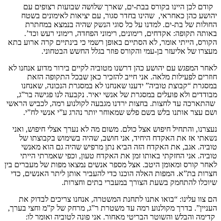
קודם לכן היינו בקורס בבת-ים, שארך שלושה שבועות רצופים עם
יהושע כהן כאחראי, שהינו בחדר סגור, עם יציאות לאימונים בשטח
החולות של בת-ים. למדנו על כל סוגי הנשק שהיה בנמצא במחתרת
באותה תקופה: אקדחים, רימונים, רימוני הפחדה, רימוני רעש וכד’.
הקורס, הייתי אומר, לא הסתיים באופן רשמי כי בינתיים קרה ארוע בתא
מעצרו של אליעזר בן-עמי והקורס פוזר בגלל החשש הבטחוני.
לאחר המפגש עם יהושע כהן דרשנו מטוביה לקיים בירור מדוע אנחנו לא
חוזרים לפעילות מלאה. אני חייב להזכיר כאן שבכל התקופה הזאת
במסגרת “קבוצת טוביה” ידענו שאנחנו לא במסגרת הנכונה, שאנחנו
מבודדים ולא פועלים במסגרת של אנשי יאיר. נקבעה לנו פגישה בר”ג,
שהתארכה עד לחצות. בחצות ירדנו מגבעה לקולנוע רמה, לכביש הראשי
ושם עצר אותנו בלש בשם פלש שמאוחר יותר נהרג ע”י אנשי לח”י.
נעצרנו, והתחיל חיפוש אצל כולם. משום מה לא נערך אצלי חיפוש, ואני
נשאתי אז את האקדח היחיד, אני חושב, שהיה בשימוש בקבוצתו של
טוביה. אגב, את האקדח הזה הביא נתן מרפיש שהיה גם הוא מאנשי
טוביה. אני החזקתי באותו זמן את האקדח טעון, וכפי שאמרתי הייתי
לאחר קורס ומאומן היטב. אצל מספר אנשים נמצאו מפות של מעברים בין
חצרות בת”א. המפות האלה הוכנו כדי להעביר אותן ליתר האנשים, כדי
שיוכלו להתחמק בשעת הצורך במעברי בתים וחצרות.
הם צוו עלינו: “בואו אתנו לתחנת המשטרה, אנחנו צריכים לבדוק את
העניין”. בדרך מקולנוע רמה עד משטרת ר”ג, מרחק של ק”מ וחצי בערך,
קדימה והבלש והשוטר הבריטי מאחור. אני פונה לטוביה ואומר לו: