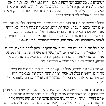
“טוביה! אני מסתובב ואני דופק אותם”. הוא אומר לי: “לא. תזרוק את
האקדח”. היה סיכון גדול בזריקה עצמה, כי יכלו להרגיש שאני זורק את
האקדח. היה לילה חשוך. ההוראה של האחראי היתה לזרוק – זרקתי את
האקדח. האנגלים לא הרגישו בדבר.
הובלנו למשטרת ר”ג והוכנסנו לאחד התאים, בלי חקירה, בלי שאלות, בלי
שום דבר. משם הועברנו, למחרת היום, למשטרת פתח תקוה. לא הייתי
אומר שנחקרנו באופן מיוחד. בדקו כתובות של הבית שמסרנו, עשו
חיפושים בבתים וכעבור יומיים שחררו אותנו. אינני יודע במה הם חשדו,
לאחר ששוחררנו מהמאסר הזה, כעבור שבועיים נקבע משפט.
גם בגלל חילוקי הדעות עם טוביה אך מתוך אי רצון להפר הוראה, וכוונה
לחזור לפעילות – פה אני חייב לומר ששיחקנו משחק של מחתרת ממש.
אני התגייסתי לנוטרות ושֵרַתִתי באבן-יהודה ושם המשכתי את אימוני
הנשק, במקום בארגון מחתרתי – בצורה לגלית.
נשמר קשר עם טוביה, אבל לא קשר אמיץ ביותר. היחסים היו קצת
מתוחים, ראשית בגלל המאסר, וצורת ההתנהגות שלו במאסר. הוא
הכחיש שהוא אתנו כי הוא היה מבוגר יותר, אולי יחשדו בו כאחראי או
משהו כזה.
טוביה ודוד אבישר – שהיה אחראי ישיר שלי – עשו כל מיני תרגילי ניסיון
כדי לבחון אותי באיזו מידה אני מוכן לפעילות ולהסתכנות עבור הארגון
שהם ניהלו – וניהלו אותו לדעתי כארגון פרטי שלהם. היה מקרה אחד
שהגעתי העירה וקראו לי לשיחה ואמרו שזקוקים לעוד כסף ולשם כך הם