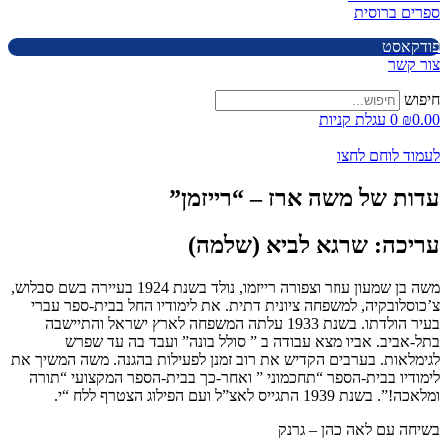
ספרים ברוסית
פודקאסט
צור קשר
חיפוש
0.00
₪
0
עגלת קניות
לעמוד לוחם לחצו
עדות של משה ארז – “רייזמן”
עריכה: שרגא לביא (שלמה)
משה בן שמעון עוזר וצפורה רייזמו, נולד בשנת 1924 ‏בעיירה בשם סבלוש,
צ’כוסלובקיה, למשפחה ציונית דתית. את לימודיו החל בבית-ספר עברי
בעיר הולדתו. בשנת 1933 עלתה המשפחה לארץ ישראל והתיישבה
בתל-אביב. אביו מצא עבודה ב ” ‏סולל בונה” ועבד בה עד שפרש
לגימלאות. בערבים הקדיש את רוב זמנן לפעילות בהגנה. משה המשיך את
לימודיו בבית-הספר “תחכמוני ” ואחר-כך בבית-הספר המקצועי “תורה
ומלאכה!”. בשנת 1939 ‏התגייס לאצ”ל ועם הפילוג הצטרף ללח “י.
בשיחה עם לאה כהן – גרנק