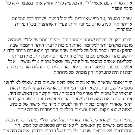
אתה מזדהה עם אנשי לח”י, זה מספיק כדי להחזיק אתך במעצר ללא כל
סיבה נוספת.
ישבתי במעצר ,עד כפי שאומרים, לחיסול הגלות. ישבתי בכל המחנות:
אריתריאה, קניה, סודן. במחנה הייתי פעיל והשתתפתי בכל חפירות
המנהרות.
דברנו כאן על דברים שמנעו מהתפתחות מהירה יותר של לח”י, שתהיה
מוכנה מוקדם יותר למלחמה. אחת הסיבות לדעתי היתה החממה שבה
החזיק טוביה מספר גדול של לוחמים שהיו אחר כך מהטובים ביותר בלח”י.
יהושע כהן והאנשים סביבו יכולים היו לעזור בהתפתחות, מוקדם יותר
ובקליטת אנשים במספר גדול יותר, מה שאצל טוביה אולי נעשה – אבל
אנשים גם עזבו במספר גדול כי לא ראו תכלית בהתנהלות הזו, כי במידה
רבה זה היה להערכתי רק משחק של מחתרת.
הייתי אומר שבאיזה שהוא מקום אולי כולנו אשמים בזה, שאולי לא לחצנו
מספיק להצטרפות, לשאר חברי המחתרת, או שלא העזנו להמרות את
הוראתו של טוביה ולהצטרף בלי הסכמתו. הרי הקשר בין האנשים היה.
אנחנו הכרנו את האנשים שנשארו. הכרתי אישית את יהושע כהן וודאי
וודאי שאחרי הקורס יכולתי לחזור לפעילות מייד בלי אישור של טוביה.
באיזה שהוא מקום, כולנו אשמים בבלימת התפתחות מהירה יותר.
בנימין הזכיר שהוא קיבל את האחריות על אנשי לח”י במעצר בקניה בגלל
סכסוכים אישיים בין האנשים. לי לא זכורים סכסוכים של ממש. היו
התלכדויות של קבוצות שנבעו על רקע של חברות מבחוץ, אם זה היה צבי