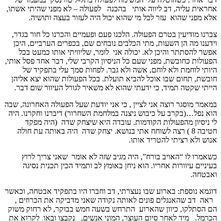
אחראית עליה, דב ליווה אותי בהכנה לפעולה – לא מפני שהיתי אשתו,
אלא מפני שהוא עזר לכל מי שהוא יכול היה לעזור בעצה ותושיה.
צברנו מודיעין בטרם הפעולה. הלכנו פעם ופעמיים והכרנו כל חור בגדר,
וידענו מה הן השעות, מתי הכלבים נובחים שם, בכפרים הערביים, היכן
אפשר להסתתר והיכן לא. יכולה אני לומר, שליוויתי אותו כמעט בכל
הפעולות כחובשת, מפני שעם כל הניסיון הקרבי שלי, דבר אחד פסל אותי,
היותי לוחמת ולא לוחם, אשה ולא גבר. לפחות סמך עלי בתפקיד של
חובשת, תחום שבו אוכל להביא תועלת. בכל הפעולות שהוא יצא אליהן
הייתי שקטה תמיד, כי ידעתי שהוא לא משאיר לגורל העיוור שום דבר.
במאמר מוסגר רוצה אני לציין , כי אני יודעת שעל הפעולה האחרונה, שבה
הוא נפל…(בקרב על כיבוש ניצנה במלחמת השחרור) דיברנו וחקרנו. היה
לי ניסיון מהפעולות הקודמות. עובדה היא שיצחק שדה (היה מפקד
חטיבה 8 ) רצה לשוחח אתי בנושא. יצחק שדה היה באותה עת חולה
אנוש ולא רציתי להטריד אותו.
כשאמרו לו “האויב בורח”, היה מגיב שזה לא אומר שאני צריך לרוץ
בעיניים עיוורות אחריו. הוא ניחן באומץ לב ותמיד הכין תכנית נסיגה
ואבטחה.
דוגמא נוספת: בארוע שבו נעצרתי, דב וחברו היו בתפקיד אבטחה, וכאשר
ראה דב שהאנגלים פונים לאותה נקודה שאני מדביקה את הכרוזים ,
הם הסתלקו, כיוון שהארוע התרחש בשעה חמש בבוקר, לא רחוק משוק
הכרמל. מיד לאחר סיום העוצר, המוני אנשים, נקבצו ובאו לקרוא את