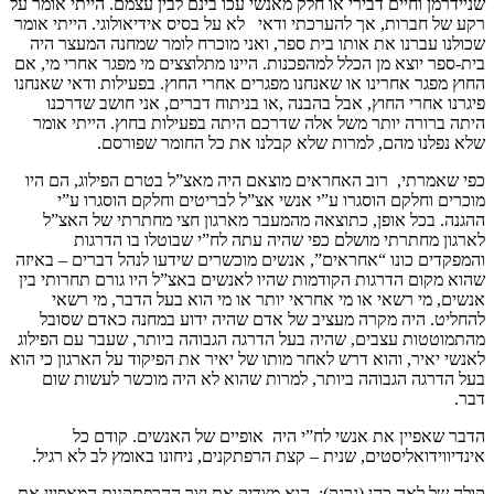
שניידרמן וחיים דבירי או חלק מאנשי עכו בינם לבין עצמם. הייתי אומר על
רקע של חברות, אך להערכתי ודאי לא על בסיס אידיאולוגי. הייתי אומר
שכולנו עברנו את אותו בית ספר, ואני מוכרח לומר שמחנה המעצר היה
בית-ספר יוצא מן הכלל למהפכנות. היינו מתלוצצים מי מפגר אחרי מי, אם
החוץ מפגר אחרינו או שאנחנו מפגרים אחרי החוץ. בפעילות ודאי שאנחנו
פיגרנו אחרי החוץ, אבל בהבנה ,או בניתוח דברים, אני חושב שדרכנו
היתה ברורה יותר משל אלה שדרכם היתה בפעילות בחוץ. הייתי אומר
שלא נפלנו מהם, למרות שלא קבלנו את כל החומר שפורסם.
כפי שאמרתי, רוב האחראים מוצאם היה מאצ”ל בטרם הפילוג, הם היו
מוכרים וחלקם הוסגרו ע”י אנשי אצ”ל לבריטים וחלקם הוסגרו ע”י
ההגנה. בכל אופן, כתוצאה מהמעבר מארגון חצי מחתרתי של האצ”ל
לארגון מחתרתי מושלם כפי שהיה עתה לח”י שבוטלו בו הדרגות
והמפקדים כונו “אחראים”, אנשים מוכשרים שידעו לנהל דברים – באיזה
שהוא מקום הדרגות הקודמות שהיו לאנשים באצ”ל היו גורם תחרותי בין
אנשים, מי רשאי או מי אחראי יותר או מי הוא בעל הדבר, מי רשאי
להחליט. היה מקרה מעציב של אדם שהיה ידוע במחנה כאדם שסובל
מהתמוטטות עצבים, שהיה בעל הדרגה הגבוהה ביותר, שעבר עם הפילוג
לאנשי יאיר, והוא דרש לאחר מותו של יאיר את הפיקוד על הארגון כי הוא
בעל הדרגה הגבוהה ביותר, למרות שהוא לא היה מוכשר לעשות שום
דבר.
הדבר שאפיין את אנשי לח”י היה אופיים של האנשים. קודם כל
אינדיווידואליסטים, שנית – קצת הרפתקנים, ניחונו באומץ לב לא רגיל.
קולה של לאה כהן (גרנק): הוא מצדיק את יצר ההרפתקנות המאפיין את