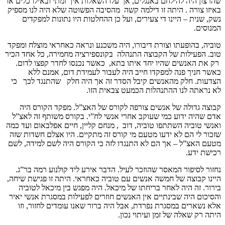
שהרצון היה להילחם באנגלים, אך עלו השאלות איך ומתי ובאילו כלים או
באיזו צורה . היתה זו דילמה קשה מהסיבה הפשוטה שלא היה לנו מספיק
נשק, שנית – היינו די צעירים, ועל כן ההחלטות היו נתונות למפקדים
המנוסים.
טוביה, בהופעתו וצורת דיבורו, היה משכנע ונראה כאחראי מוצלח ומפקד
טוב. הפעילות של הקבוצה התנהלה בקונספירציה מחמירה, כל אחד הכיר
רק את האנשים שהיו יחד איתו בתא, כאשר נכנסו לחדר קפצו לדום.
כאשר חניך פנה למפקדו חייב היה לעבור לעמידת דום, אמנם ללא
הצדעות. חלק מהאנשים קיבל הסדר זה אך היה חלק שהתנגד לכך כי
לא נראתה לנו ההתנהלות הכמעט צבאית הזו.
קבוצה גדולה של אנשים צורפה לקורס של האצ”ל. מפקד הקורס היה
אדם שהיה ידוע כמי שעוקב אחרי אנשי לח”י. בקורס משותף זה לאצ”ל
ואנשי טוביה השתתפו טוביה, דוב , מנחם קליין, חיים אפלבאום ועד כמה
שזכור לי הם לא ידעו מטעם מי קורס זה מתקיים. היו אצלם חשדות שזה
מטעם האצ”ל – אך הם לא התנגדו לזה כי הקורס היה לשם למידה, לשם
רכישת ידע.
נחזור לסיפור המאסר שהוזכר לעיל. הדבר אירע ליד קולנוע רמה בר”ג.
היינו קבוצה של חמשה אנשים עם טוביה כאחראי. היתה זו פגישת שיחה,
בירור. זה היה לאחר בריחתו של מיכאל. היה מפגש בין מיכאל לטוביה
והסיכום היה שבינתיים אין האנשים חוזרים לפעילות במסגרת אנשי יאיר
אלא נשארים במסגרת נפרדת, אבל היה ברור שאנו עומדים לחזור, וזו
היתה רק שאלה של זמן ועיתוי נכון.