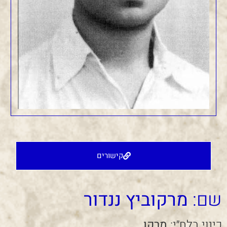
קישורים
שם:
מרקוביץ ננדור
כינוי בלח״י:
מרקו