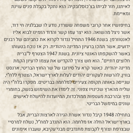
לאיתנו, חזר לביתוֹ בצ’כוֹסלובקיה. הוא נתקל בקבלת פנים עוינת
ומאיימת.
בחיפושיו אחר קרובי משפחה ששרדו, נודע לו שבבלגיה חי דוד,
אשר ניצל מהשואה. הוא יצר עִמו קשר והדוד הזמינו לבוא אליו
לאנטוורפן. בשנת 1946 התחיל ננדור לקרוא את כתביהם של רבנים
ידועים, אשר תמכו ברעיון המדינה היהודית. רק אז נוכח בטעותו
באשר להשקפתו האנטי ציונית. בשנת 1947 הצטרף ל”ברית
חלוצים דתיים”. הוא חש צורך להקדיש את עצמו לרעיון הקמת
מדינה יהודית. כאשר קרא על סירובו של שר החוץ הבריטי, ארנסט
בווין, להרשות לעקורים יהודים לעלות לארץ־ישראל, הצטרף ללח”י,
שגייסה באותה תקופה צעירים למלחמה בבריטים. מפקדו בלח”י היה
שליח מהארץ שכינויו צפוני. זה לימדוֹ את השימוש בנשק, בחומרי
נפץ ובהרכבת מעטפות ממולכדות, המיועדות להישלח לאישים
שונים במימשל הבריטי.
בתחילה 1948 קיבל ננדור אשרת הגירה לארצות־הברית, אבל
בארץ־ישראל החלה אז מלחמה. הוא התנדב למח”ל, נשלח למרסיי
שבצרפת וצורף לקבוצת מתנדבים מבני־עקיבא, שעברו אימונים