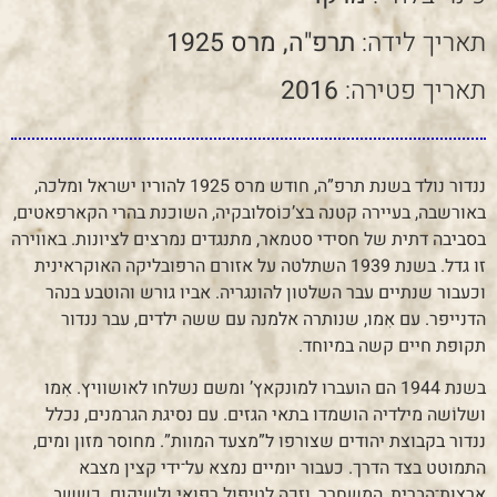
תאריך לידה:
תרפ"ה, מרס 1925
תאריך פטירה:
2016
ננדור נולד בשנת תרפ”ה, חודש מרס 1925 להוריו ישראל ומלכה,
באורשבה, בעיירה קטנה בצ’כוֹסלובקיה, השוכנת בהרי הקארפאטים,
בסביבה דתית של חסידי סטמאר, מתנגדים נמרצים לציונות. באווירה
זו גדל. בשנת 1939 השתלטה על אזורם הרפובליקה האוקראינית
וכעבור שנתיים עבר השלטון להונגריה. אביו גורש והוטבע בנהר
הדנייפר. עם אִמו, שנותרה אלמנה עם ששה ילדים, עבר ננדור
תקופת חיים קשה במיוחד.
בשנת 1944 הם הועברו למונקאץ’ ומשם נשלחו לאושוויץ. אִמו
ושלוֹשה מילדיה הושמדו בתאי הגזים. עם נסיגת הגרמנים, נכלל
ננדור בקבוצת יהודים שצורפו ל”מצעד המוות”. מחוסר מזון ומים,
התמוטט בצד הדרך. כעבור יומיים נמצא על־ידי קצין מצבא
ארצות־הברית, המשחרר, וזכה לטיפול רפואי ולשיקום. כששב