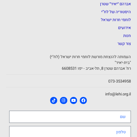
אברהם ״יאיר״ שטרן
היסטוריה של לח”י
לוחמי חרות ישראל
אירועים
חנות
צור קשר
העמותה להנצחת מורשת לוחמי חרות ישראל (לח"י)
"בית-יאיר"
רח' אברהם שטרן 8, תל-אביב - יפו 6608531
073-3534958
info@lehi.org.il