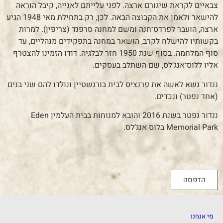
צבאיים לקראת שיגורם ארצה. לפני עלייתם לאנייה, קיבל הוראה
להישאר ולאמן את הקבוצה הבאה. לכן, רק בתחילת מאי 1948 הגיע
ארצה, הועבר לפרדס־חנה ומשם למחנה סרפנד (צריפין). למרות
בקשותיו להישלח לקרב, הושאר במחנה בתפקידים מנהליים, עד
סוף המלחמה. בסוף שנת 1950 חזר לבלגיה. דודו הזמינו להצטרף
אליו ללוס־אנג’לס, שם השתלב בעסקים.
ננדור נשא לאשה את פרנציס לבית בורנשטיין ונולדו להם שני בנים
(אחד נפטר) ונכדים.
ננדור נפטר בשנת 2016 והובא למנוחות בבית העלמין Eden
Memorial Park בלוס אנג’לס.
הדפסה
מי אנחנו