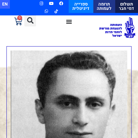
תשלום
תרומה
ספרייה
EN
דמי חבר
לעמותה
דיגיטלית
0