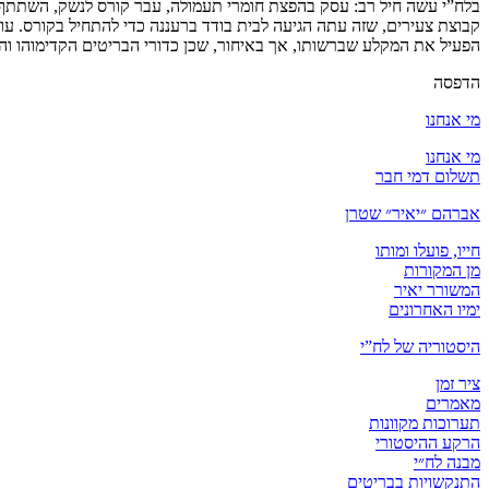
בלח”י עשה חיל רב: עסק בהפצת חומרי תעמולה, עבר קורס לנשק, השתתף ב
קבוצת צעירים, שזה עתה הגיעה לבית בודד ברעננה כדי להתחיל בקורס. עו
הפעיל את המקלע שברשותו, אך באיחור, שכן כדורי הבריטים הקדימוהו והוא נפל חלל ביום כ”ט ב
הדפסה
מי אנחנו
מי אנחנו
תשלום דמי חבר
אברהם ״יאיר״ שטרן
חייו, פועלו ומותו
מן המקורות
המשורר יאיר
ימיו האחרונים
היסטוריה של לח”י
ציר זמן
מאמרים
תערוכות מקוונות
הרקע ההיסטורי
מבנה לח״י
התנקשויות בבריטים