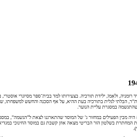
שנת תרפ”ח 1928 לאביו סמי מוסקוביץ, יליד רומניה, ולאִמוֹ, ילידת תורכיה. בצעירותו למד בבית־
בה לארץ־ישראל ובהיותו בן 14 הצטרף לתנועת בית”ר, הבלתי לגלית בתורכיה בעת ההיא, על אף הסכ
 היה מבין הפעילים במחזור ג’ של המוסד שהתארגנו לצאת ל”הגשמה”, במסג
 המחתרת בשלטון הזר הבריטי מצאה אוזן קשבת גם במוסד החינוכי במגדיא
.