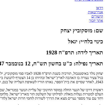
וידאו
אנדרטאות
קישורים
אתר יזכור
שם:
מוסקוביץ יצחק
כינוי בלח״י:
יגאל
תאריך לידה:
תרפ"ח 1928
תאריך נפילה:
כ"ט בחשון תש"ח, 12 בנובמבר 1947
יצחק נולד באיסטנבול, תורכיה ב
בגיל צעיר נעורה בו האה
1943, לאחר שסיים את בית־הספר, נאותו הוריו לשאיפת העלייה של בנם, שהתגשמה במסגרת עליית הנוער.
ראשית דרכו של הנער החלה במוסד החינוכי של עליית הנוער במגדיאל, שם
העלם למטרות נעלות מאלה: לסילוקו של השלטון הזר מארץ־ישראל. מלחמת
ויחד עם עוד מספר נערים מצא את הדרך לשורות לוחמי חרות ישראל (לח”י)