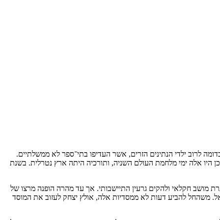
ספר מסיונרי אוסטרי, בדומה לרוב ילדי הנתינים הזרים, אשר העדיפו בתי־ספר לא ממשלתיים.
נה והחשש למשפחתו, שכן היו אלה ימי מלחמת העולם השניה, ותורכיה היתה ארץ נטרלית. בשנת
רת מושב חקלאי ולהקים גרעין התיישבותי. אך עד מהרה הופנה מרצו של
ל. משהחל להביע דעות לא ממסדיות אלה, אולץ יצחק לעזוב את המוסד