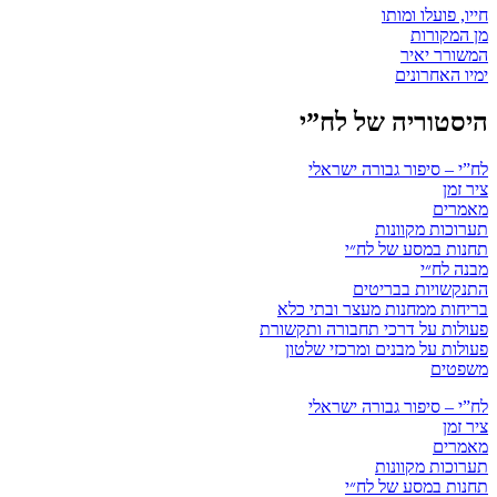
חייו, פועלו ומותו
מן המקורות
המשורר יאיר
ימיו האחרונים
היסטוריה של לח”י
לח”י – סיפור גבורה ישראלי
ציר זמן
מאמרים
תערוכות מקוונות
תחנות במסע של לח״י
מבנה לח״י
התנקשויות בבריטים
בריחות ממחנות מעצר ובתי כלא
פעולות על דרכי תחבורה ותקשורת
פעולות על מבנים ומרכזי שלטון
משפטים
לח”י – סיפור גבורה ישראלי
ציר זמן
מאמרים
תערוכות מקוונות
תחנות במסע של לח״י