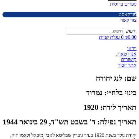
ספרים ברוסית
פודקאסט
צור קשר
חיפוש
0.00
₪
0
עגלת קניות
וידאו
אנדרטאות
קישורים
אתר יזכור
שם:
לנג יהודה
כינוי בלח״י:
נמרוד
תאריך לידה:
1920
תאריך נפילה:
ד' בשבט תש"ד, 29 בינואר 1944
יהודה נולד בשנת 1920 בעיר גוברין שבליטא לאביו מיכאל ולאִמו חיה,