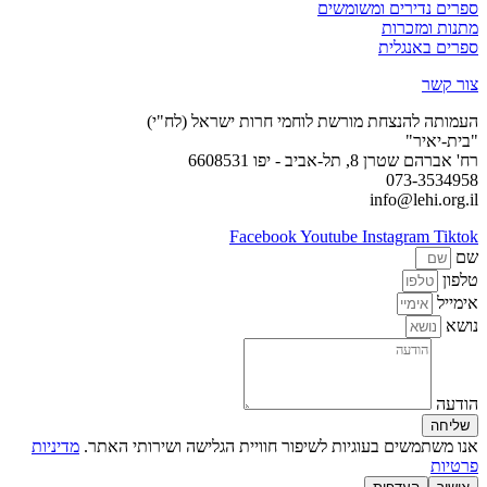
ספרים נדירים ומשומשים
מתנות ומזכרות
ספרים באנגלית
צור קשר
העמותה להנצחת מורשת לוחמי חרות ישראל (לח"י)
"בית-יאיר"
רח' אברהם שטרן 8, תל-אביב - יפו 6608531
073-3534958
info@lehi.org.il
Facebook
Youtube
Instagram
Tiktok
שם
טלפון
אימייל
נושא
הודעה
שליחה
אנו משתמשים בעוגיות לשיפור חוויית הגלישה ושירותי האתר.
מדיניות
פרטיות