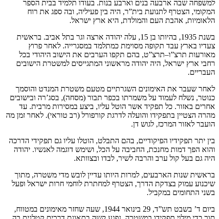
למשפחה שבה ארבעה בנים וארבע בנות. בעודו תלמיד בבית הספר
המקומי, הצטרף לתנועת בית”ר, היה בין פעיליה, ובה ספג את רוח
הלאומיות, אהבת העם והמולדת, היא ארץ ישראל.
בשנת 1935, בהיותו בן 15, עלה יהודה ארצה וגר בתל אביב. בראשית
צעדיו בארץ עבד תקופה מסוימת כמתלמד במסגרייה. לאחר פרוץ
מאורעות תרצ”ו–תרצ”ט, בהם תקפו הערבים את הישוב היהודי בכל
רחבי ארץ ישראל, היה יהודה מראשוני המתגייסים למשטרת הישובים
העבריים.
לאחר שעבר את האימונים השגרתיים מטעם משטרת המנדט והוסמך
כנוטר, נשלח לעמוד על משמרתו בכפר תבור (מסחה), בסג’רה ובישובים
אחרים באזור. כל תפקיד אשר הוטל עליו, ביצע במסירות מרבית. עד
מהרה הצטיין בתפקידו והועלה לדרגת קורפורל (רב טוראי). לאחר זמן מה
הועבר לאזור המרכז, לגוש דן.
בין יתר תפקידיו הפיקודיים, בהם התבלט, הוטלו עליו גם תפקידי הדרכה
והוא הפך דמות מחנכת, החביבה על הכל, ושימש דוגמה לאנשיו. יהודה
היה גם בעל קול ערב והרבה לשיר, לבדו ובצוותא.
בראשית שנות הארבעים, למרות היותו עדיין לובש מדי משטרה, מתוך
שיכנוע עמוק בצדקת הדרך, הצטרף למחתרת לוחמי חרות ישראל ופעל
בשני התחומים במקביל.
ביום ד’ בשבט תש”ד, 29 בינואר 1944, שעה שחזר מאימונים במטווח,
תוך כדי מילוי תפקידו במשטרה, נפגע קשה בתאונת דרכים קטלנית בה