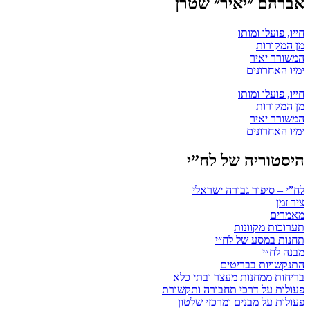
אברהם ״יאיר״ שטרן
חייו, פועלו ומותו
מן המקורות
המשורר יאיר
ימיו האחרונים
חייו, פועלו ומותו
מן המקורות
המשורר יאיר
ימיו האחרונים
היסטוריה של לח”י
לח”י – סיפור גבורה ישראלי
ציר זמן
מאמרים
תערוכות מקוונות
תחנות במסע של לח״י
מבנה לח״י
התנקשויות בבריטים
בריחות ממחנות מעצר ובתי כלא
פעולות על דרכי תחבורה ותקשורת
פעולות על מבנים ומרכזי שלטון