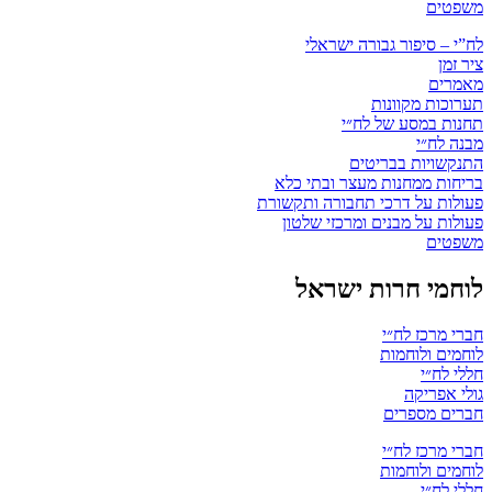
משפטים
לח”י – סיפור גבורה ישראלי
ציר זמן
מאמרים
תערוכות מקוונות
תחנות במסע של לח״י
מבנה לח״י
התנקשויות בבריטים
בריחות ממחנות מעצר ובתי כלא
פעולות על דרכי תחבורה ותקשורת
פעולות על מבנים ומרכזי שלטון
משפטים
לוחמי חרות ישראל
חברי מרכז לח״י
לוחמים ולוחמות
חללי לח״י
גולי אפריקה
חברים מספרים
חברי מרכז לח״י
לוחמים ולוחמות
חללי לח״י