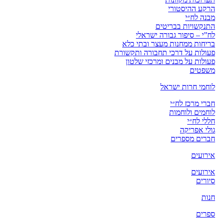
הרקע ההיסטורי
מבנה לח״י
התנקשויות בבריטים
לח”י – סיפור גבורה ישראלי
בריחות ממחנות מעצר ובתי כלא
פעולות על דרכי תחבורה ותקשורת
פעולות על מבנים ומרכזי שלטון
משפטים
לוחמי חרות ישראל
חברי מרכז לח״י
לוחמים ולוחמות
חללי לח״י
גולי אפריקה
חברים מספרים
אירועים
אירועים
סיורים
חנות
ספרים