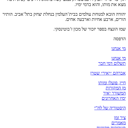
מצא את מותו, והוא בדמי ימיו.
יהודה הובא למנוחת עולמים בבית־העלמין בנחלת יצחק בתל־אביב. הותיר
הורים, ארבע אחיות וארבעה אחים.
שמו הונצח בספר יזכור של מכון ז’בוטינסקי.
הדפסה
מי אנחנו
מי אנחנו
תשלום דמי חבר
אברהם ״יאיר״ שטרן
חייו, פועלו ומותו
מן המקורות
המשורר יאיר
ימיו האחרונים
היסטוריה של לח”י
ציר זמן
מאמרים
תערוכות מקוונות