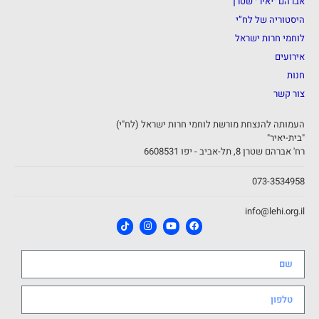
אברהם ״יאיר״ שטרן
היסטוריה של לח”י
לוחמי חרות ישראל
אירועים
חנות
צור קשר
העמותה להנצחת מורשת לוחמי חרות ישראל (לח"י)
"בית-יאיר"
רח' אברהם שטרן 8, תל-אביב - יפו 6608531
073-3534958
info@lehi.org.il