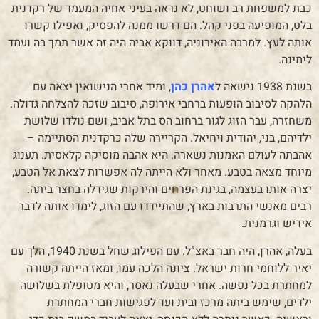
כבת למשפחת רב ושוחט, לא נראה בעיני אחיה המעמד של רקדנית
בלט, המופיעה בפני קהל. הם דרשו ממנה להפסיק, ואפילו קשרו
אותה לעץ. למרבה האירוניה, דווקא אביה היה זה אשר תמך בה ועמד
לימינה.
בשנת 1938 נישאה ל
אהרן כהן
, ומיד אחרי הנישואין יצאה עם
הלהקה לסיבוב הופעות ברחבי אירופה, סיבוב שזכה להצלחה גדולה.
משחזרה, עבר הזוג לגור ברחוב הס בתל אביב, ושם נולדו שלושת
ילדיהם, בני, יהודית ויחיאל. הקריירה שלה כרקדנית הסתיימה –
אהבתה לעולם האמנות נשארה. היא אהבה מוסיקה קלאסית. תענוג
מיוחד מצאה בטבע. מאחר ולא הייתה לה אפשרות לצאת אל הטבע,
יצרה אותו בעצמה, בגינת הפרחים והירקות שגידלה בחצר ביתה.
רבים מאנשי התרבות בארץ, שהתיידדו עם הזוג, לימדו אותה לדבר
אידיש וגרמנית.
בעלה, אהרן, היה חבר באצ”ל. עם הפילוג שחל בשנת 1940, הלך עם
יאיר ללוחמי חרות ישראל. ציונה הלכה עמו, ומאז הייתה קשורה
למחתרת בכל נפשה. אחרי שבעלה נאסר, והיא מטופלת בשלושה
ילדים, שימש ביתה מרכז ובית ועד לפגישות חברי המחתרת