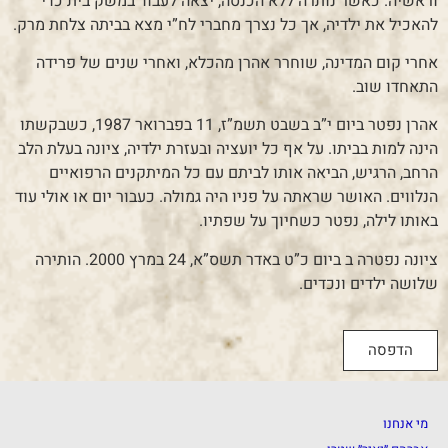
וראשיה. כאשר נותרה ללא הכנסה, יצאה לעבוד במשק בית כדי
להאכיל את ילדיה, אך כל נצרך מחברי לח”י מצא בביתה צלחת מרק.
אחרי קום המדינה, שוחרר אהרן מהכלא, ואחרי שנים של פרידה
התאחדו שוב.
אהרן נפטר ביום י”ב בשבט תשמ”ז, 11 בפברואר 1987, כשבקשתו
הינה למות בביתו. על אף כל יועציה ובעזרת ילדיה, ציונה בעלת הלב
הרחב, הרגיש, הביאה אותו לביתם עם כל המיתקנים הרפואיים
הנלווים. האושר שראתה על פניו היה גמולה. כעבור יום או אולי עוד
באותו לילה, נפטר כשחיוך על שפתיו.
ציונה נפטרה ב ביום כ”ט באדר תשס”א, 24 במרץ 2000. הותירה
שלושה ילדים ונכדים.
הדפסה
מי אנחנו