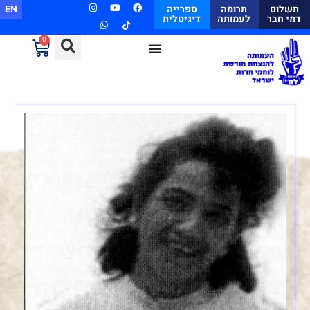
תשלום
תרומה
ספרייה
EN
דמי חבר
לעמותה
דיגיטלית
0