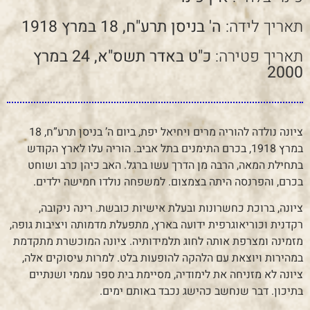
תאריך לידה:
ה' בניסן תרע"ח, 18 במרץ 1918
תאריך פטירה:
כ"ט באדר תשס"א, 24 במרץ
2000
ציונה נולדה להוריה מרים ויחיאל יפת, ביום ה’ בניסן תרע”ח, 18
במרץ 1918, בכרם התימנים בתל אביב. הוריה עלו לארץ הקודש
בתחילת המאה, הרבה מן הדרך עשו ברגל. האב כיהן כרב ושוחט
בכרם, והפרנסה היתה בצמצום. למשפחה נולדו חמישה ילדים.
ציונה, ברוכת כחשרונות ובעלת אישיות כובשת. רינה ניקובה,
רקדנית וכוריאוגרפית ידועה בארץ, מתפעלת מדמותה ויציבות גופה,
מזמינה ומצרפת אותה לחוג תלמידותיה. ציונה המוכשרת מתקדמת
במהירות ויוצאת עם הלהקה להופעות בלט. למרות עיסוקים אלה,
ציונה לא מזניחה את לימודיה, מסיימת בית ספר עממי ושנתיים
בתיכון. דבר שנחשב כהישג נכבד באותם ימים.