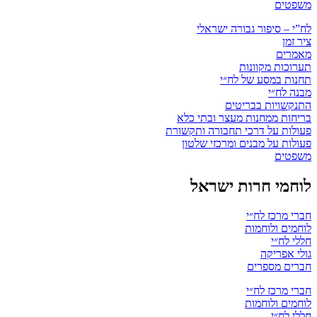
משפטים
לח”י – סיפור גבורה ישראלי
ציר זמן
מאמרים
תערוכות מקוונות
תחנות במסע של לח״י
מבנה לח״י
התנקשויות בבריטים
בריחות ממחנות מעצר ובתי כלא
פעולות על דרכי תחבורה ותקשורת
פעולות על מבנים ומרכזי שלטון
משפטים
לוחמי חרות ישראל
חברי מרכז לח״י
לוחמים ולוחמות
חללי לח״י
גולי אפריקה
חברים מספרים
חברי מרכז לח״י
לוחמים ולוחמות
חללי לח״י