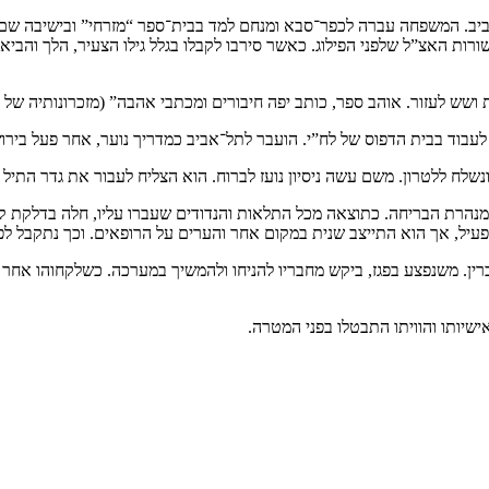
עקב ובלומה, נולד ביום א’ בשבט תרפ”ד, 7 בינואר 1924 בתל־אביב. המשפחה עברה לכפר־סבא ומנחם למד ב
ת האצ”ל שלפני הפילוג. כאשר סירבו לקבלו בגלל גילו הצעיר, הלך והביא עי
לת ושש לעזור. אוהב ספר, כותב יפה חיבורים ומכתבי אהבה” (מזכרונותיה של
נשלח ללטרון. משם עשה ניסיון נועז לברוח. הוא הצליח לעבור את גדר הת
מנהרת הבריחה. כתוצאה מכל התלאות והנדודים שעברו עליו, חלה בדלקת ק
עיל, אך הוא התייצב שנית במקום אחר והערים על הרופאים. וכך נתקבל לפלו
אוקטובר 1948 בקרב על מבואות בית־גוברין. משנפצע בפגז, ביקש מחבריו להניחו ולהמשיך במער
שיותו והוויתו התבטלו בפני המטרה.