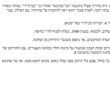
בית־ספר “מזרחי” ובישיבה שם. היה מדריך פעיל בתנועת “בני־עקיבא” ואחר־כך “בבית”ר”. כמוהו כאחיו
מו רובה, לאות שבגר והוא ראוי להימנות על שורותיו. עם הפילוג, עבר
 ר.א. חברתו מבית”ר כפר־סבא).
יל ושדה המוקשים, אך נתפס כשכבר התרחק מן המחנה.
רום המוח ושכב שבועות על מיטת חוליו במחנה העצורים. עם החזרתם של
גת הקומנדו בחטיבה 8.
כה. כשלקחוהו אחר כך בזחל, נפגע כלי הרכב בפגז ועלה באש. מנחם הוצא ממנו, אך עד שהובא