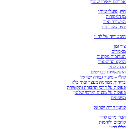
אברהם ״יאיר״ שטרן
חייו, פועלו ומותו
מן המקורות
המשורר יאיר
ימיו האחרונים
היסטוריה של לח”י
ציר זמן
מאמרים
תערוכות מקוונות
הרקע ההיסטורי
מבנה לח״י
התנקשויות בבריטים
לח”י – סיפור גבורה ישראלי
בריחות ממחנות מעצר ובתי כלא
פעולות על דרכי תחבורה ותקשורת
פעולות על מבנים ומרכזי שלטון
משפטים
לוחמי חרות ישראל
חברי מרכז לח״י
לוחמים ולוחמות
חללי לח״י