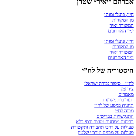
אברהם ״יאיר״ שטרן
חייו, פועלו ומותו
מן המקורות
המשורר יאיר
ימיו האחרונים
חייו, פועלו ומותו
מן המקורות
המשורר יאיר
ימיו האחרונים
היסטוריה של לח”י
לח”י – סיפור גבורה ישראלי
ציר זמן
מאמרים
תערוכות מקוונות
תחנות במסע של לח״י
מבנה לח״י
התנקשויות בבריטים
בריחות ממחנות מעצר ובתי כלא
פעולות על דרכי תחבורה ותקשורת
פעולות על מבנים ומרכזי שלטון