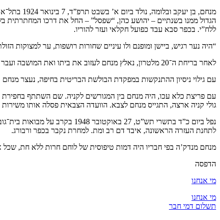
מנחם, בן י
הגדול ממנו בשנתיים – יהושע כהן, “שפסל” – החל את דרכו המחתרתית בשורו
ללח”י. בכפר סבא עבד כפועל חקלאי ועזר להוריו.
“היה נער רגיש, ביישן ומופנם ולו עיניים שחורות רושפות, ער למצוקות הזו
לאחר בריחת ה־20 מלטרון, נאלץ מנחם לעזוב את ביתו ואת המושבה ועבר לעבוד בבית הדפוס של לח”י. הועבר לתל־אביב כמדריך נוער, אחר פעל בירושלים, ולבסוף, בשנת 1946, נשלח לסניף לח”י בחיפה.
עם גילוי ניסיון ההתנקשות במפקדת הבולשת הבריטית בחיפה, נעצר מנחם ו
עם פריצת כלא עכו, היה מנחם בין המגורשים לקניה. שם השתתף בחפירת 
גולי קניה ארצה, התגייס מנחם לצבא. הוועדה הצבאית פסלה אותו משירות פ
נפל ביום כ”ד בתשרי תש”ט, 27 ב
לתחנת העזרה הראשונה, איבד דם רב ומת. למחרת נקבר בכפר ורבורג.
מנחם מנדק’ה בפי חבריו היה דמות טיפוסית של לוחם חרות ללא חת, שכל אי
הדפסה
מי אנחנו
מי אנחנו
תשלום דמי חבר