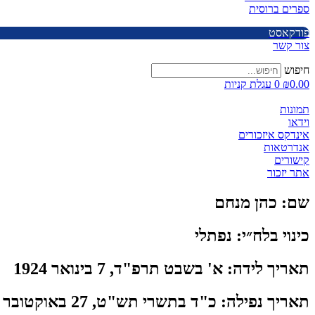
ספרים ברוסית
פודקאסט
צור קשר
חיפוש
0.00
₪
0
עגלת קניות
תמונות
וידאו
אינדקס איזכורים
אנדרטאות
קישורים
אתר יזכור
שם:
כהן מנחם
כינוי בלח״י:
נפתלי
תאריך לידה:
א' בשבט תרפ"ד, 7 בינואר 1924
תאריך נפילה:
כ"ד בתשרי תש"ט, 27 באוקטובר 1948