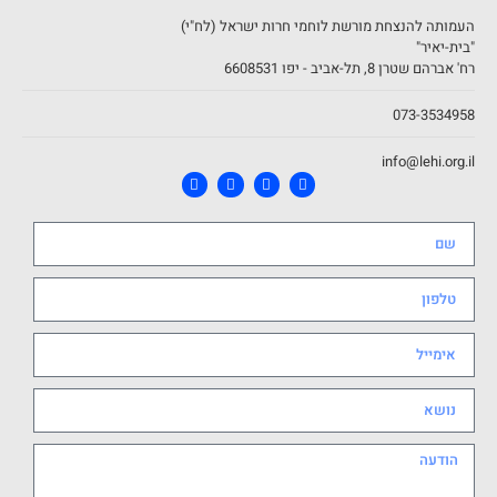
העמותה להנצחת מורשת לוחמי חרות ישראל (לח"י)
"בית-יאיר"
רח' אברהם שטרן 8, תל-אביב - יפו 6608531
073-3534958
info@lehi.org.il