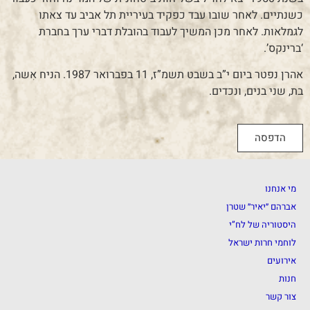
כשנתיים. לאחר שובו עבד כפקיד בעיריית תל אביב עד צאתו
לגמלאות. לאחר מכן המשיך לעבוד בהובלת דברי ערך בחברת
‘ברינקס’.
אהרן נפטר ביום י”ב בשבט תשמ”ז, 11 בפברואר 1987. הניח אִשה,
בת, שני בנים, ונכדים.
הדפסה
מי אנחנו
אברהם ״יאיר״ שטרן
היסטוריה של לח”י
לוחמי חרות ישראל
אירועים
חנות
צור קשר