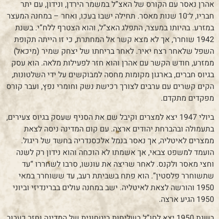
אהרן נאסר עם הקורס של האצ”ל במשמר הירדן, ונידון, עם יתר
חבריו, ל־10 שנות מאסר. תחילה ישבו בעכו, ואחר – במחנה המעצר
במזרע. בהיותו במעצר, התפלג האצ”ל, והוא הצטרף ללח”י. בשנת
1942 שוחרר, אך לא מצא קשר אל המחתרת, כי זו הייתה תקופת
השפל שלאחר רצח יאיר. לאחר בריחתו של יצחק שמיר (מיכאל)
ממזרע, חודש הקשר עם אהרן והוא חזר לפעילות מלאה. הוא עסק
בגיוס חברים, בארגון מקומות מחסה למבוקשים על ידי השלטונות,
הקים קשרים עם ערבים לצורך רכישת נשק וחומרי נפץ, ועבר קורס
מפקדים מתקדם.
ביולי 1947 יצא למצרים וקיבל שם את הסניף שעסק בגיוס צעירים,
בתעמולה ובהברחת יהודים ארצה. עם קום המדינה ניסה לצאת
ממצרים לאיטליה, אך נאסר בנמל אלכסנדריה בחשד של ריגול.
הועמד למשפט צבאי, אך אשמתו לא הוכחה והוא נידון רק לשנה
וחצי מאסר ולקנס. לאחר שריצה את עונשו, סרבו לשחררו “עד
שתשוחרר פלסטין”. הוא פתח בשביתת רעב, עד ששוחרר במאי
1950 והורשה לצאת לאיטליה. ישב במחנה עולים בברינדיזי וביוני
1950 הגיע ארצה.
בשנת 1950 יצא לחו”ל בשליחות ביטחונית של המדינה וחזר כעבור