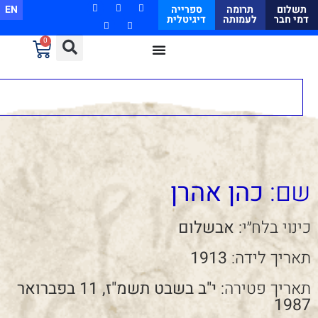
תשלום
תרומה
ספרייה
EN
דמי חבר
לעמותה
דיגיטלית
0
שם:
כהן אהרן
כינוי בלח״י:
אבשלום
תאריך לידה:
1913
תאריך פטירה:
י"ב בשבט תשמ"ז, 11 בפברואר
1987