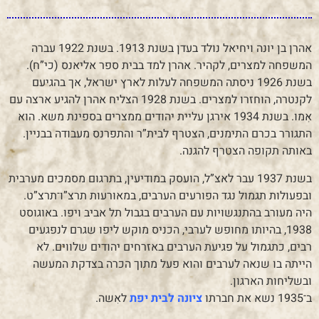
אהרן בן יונה ויחיאל נולד בעדן בשנת 1913. בשנת 1922 עברה
המשפחה למצרים, לקהיר. אהרן למד בבית ספר אליאנס (כי”ח).
בשנת 1926 ניסתה המשפחה לעלות לארץ ישראל, אך בהגיעם
לקנטרה, הוחזרו למצרים. בשנת 1928 הצליח אהרן להגיע ארצה עם
אִמו. בשנת 1934 אירגן עליית יהודים ממצרים בספינת משא. הוא
התגורר בכרם התימנים, הצטרף לבית”ר והתפרנס מעבודה בבניין.
באותה תקופה הצטרף להגנה.
בשנת 1937 עבר לאצ”ל, הועסק במודיעין, בתרגום מסמכים מערבית
ובפעולות תגמול נגד הפורעים הערבים, במאורעות תרצ”ו־תרצ”ט.
היה מעורב בהתנגשויות עם הערבים בגבול תל אביב ויפו. באוגוסט
1938, בהיותו מחופש לערבי, הכניס מוקש ליפו שגרם לנפגעים
רבים, כתגמול על פגיעת הערבים באזרחים יהודים שלווים. לא
הייתה בו שנאה לערבים והוא פעל מתוך הכרה בצדקת המעשה
ובשליחות הארגון.
ב־1935 נשא את חברתו
ציונה לבית יפת
לאִשה.