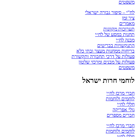
משפטים
לח”י – סיפור גבורה ישראלי
ציר זמן
מאמרים
תערוכות מקוונות
תחנות במסע של לח״י
מבנה לח״י
התנקשויות בבריטים
בריחות ממחנות מעצר ובתי כלא
פעולות על דרכי תחבורה ותקשורת
פעולות על מבנים ומרכזי שלטון
משפטים
לוחמי חרות ישראל
חברי מרכז לח״י
לוחמים ולוחמות
חללי לח״י
גולי אפריקה
חברים מספרים
חברי מרכז לח״י
לוחמים ולוחמות
חללי לח״י