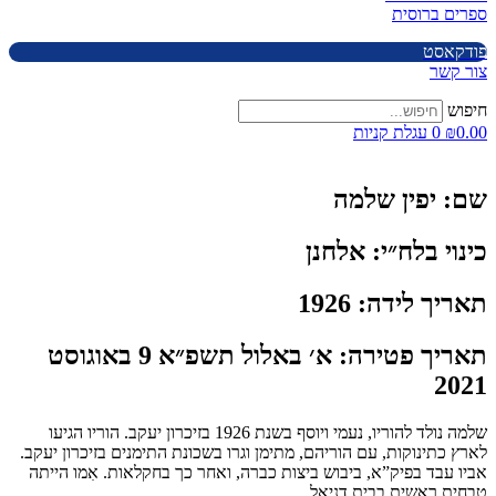
ספרים ברוסית
פודקאסט
צור קשר
חיפוש
0.00
₪
0
עגלת קניות
שם:
יפין שלמה
כינוי בלח״י:
אלחנן
תאריך לידה:
1926
תאריך פטירה:
א׳ באלול תשפ״א 9 באוגוסט
2021
שלמה נולד להוריו, נעמי ויוסף בשנת 1926 בזיכרון יעקב. הוריו הגיעו
לארץ כתינוקות, עם הוריהם, מתימן וגרו בשכונת התימנים בזיכרון יעקב.
אביו עבד בפיק”א, ביבוש ביצות כברה, ואחר כך בחקלאות. אִמו הייתה
טבחית ראשית בבית דניאל.