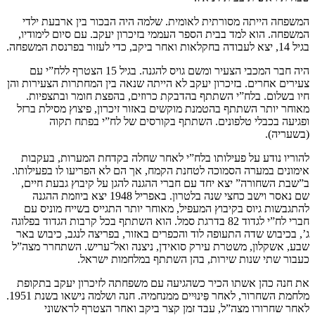
המשפחה הייתה מסורתית לאומית. שלמה היה הבכור בין ארבעת ילדי
המשפחה. הוא למד בבית הספר העממי בזיכרון יעקב. עם סיום לימודיו,
בגיל 14, יצא לעבודה בחקלאות ואחר ביקב, כדי לעזור בפרנסת המשפחה.
היה חבר המכבי הצעיר ומשם גויס להגנה. בגיל 15 הצטרף ללח”י עם
צעירים אחרים. בזיכרון יעקב לא הייתה שנאה בין המחתרות הצעירות והן
חיו בשלום. בלח”י השתתף בהדבקת כרוזים, בהפצת חומר ובתצפיות.
מאוחר יותר השתתף בהטמנת מוקשים באזור זיכרון, פיצוץ מסילת ברזל
ופגיעה בכבלי טלפונים. השתתף בקורסים של לח”י בפתח תקוה
(בשעריה).
להוריו נודע על פעילותו בלח”י לאחר שחלה בקדחת המערות, בעקבות
אימונים במערה הסמוכה לטחנת הקמח, אך הם לא הפריעו לו בפעילותו.
ב”שבת השחורה” יצא יחד עם חברי ההגנה להגן על קיבוץ גבעת חיים,
שם נאסר וישב כחצי שנה בלטרון. באפריל 1948 יצא ביוזמת ההגנה
להתגבשות גיוס בקיבוץ המעפיל, מאוחר יותר התגייס בשייח מוניס עם
חברי לח”י לגדוד 82 בדרגת סמל. הוא השתתף בכל קרבות הגדוד בפלוגה
ג’, בכיבוש שדה התעופה לוד והכפרים באזור, בפריצה לנגב, כיבוש באר
שבע, אשקלון, משטרת עירק סואידן, ניצנה ואל־עריש. השתחרר מצה”ל
כעבור שתי שנות שירות, בהן השתתף במלחמות ישראל.
את חנה כהן אשתו הכיר כשהגיעה עם משפחתה לזיכרון יעקב בתקופת
מלחמת השחרור, לאחר פִּינוּיים ממנחמיה. חנה ושלמה נישאו בשנת 1951.
לאחר שחרורו מצה”ל, עבד זמן קצר ביקב ואחר הצטרף לראשוני