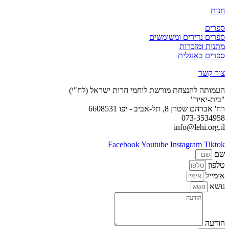
חנות
ספרים
ספרים נדירים ומשומשים
מתנות ומזכרות
ספרים באנגלית
צור קשר
העמותה להנצחת מורשת לוחמי חרות ישראל (לח"י)
"בית-יאיר"
רח' אברהם שטרן 8, תל-אביב - יפו 6608531
073-3534958
info@lehi.org.il
Facebook
Youtube
Instagram
Tiktok
שם
טלפון
אימייל
נושא
הודעה