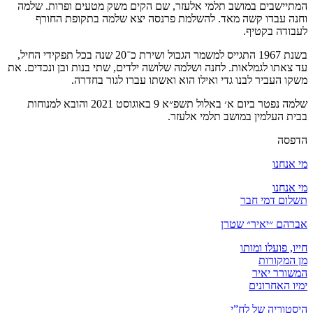
המתיישבים במושב תלמי אלעזר, שם הקים משק מטעים ופרות. שלמה
וחנה עבדו קשה מאד. להשלמת פרנסה יצא שלמה בתקופת החורף
לעבודה בקטיף.
בשנת 1967 התגייס למשמר הגבול ושירת כ־20 שנה בכל תפקידי החיל,
עד צאתו לגמלאות. לחנה ושלמה שלושה ילדים, שתי בנות ובן ונכדים. את
משקו העביר לבנו גדי ואילו הוא ואשתו עברו לגור בחדרה.
שלמה נפטר ביום א׳ באלול תשפ״א 9 באוגוסט 2021 והובא למנוחות
בבית העלמין במושב תלמי אלעזר.
הדפסה
מי אנחנו
מי אנחנו
תשלום דמי חבר
אברהם ״יאיר״ שטרן
חייו, פועלו ומותו
מן המקורות
המשורר יאיר
ימיו האחרונים
היסטוריה של לח”י