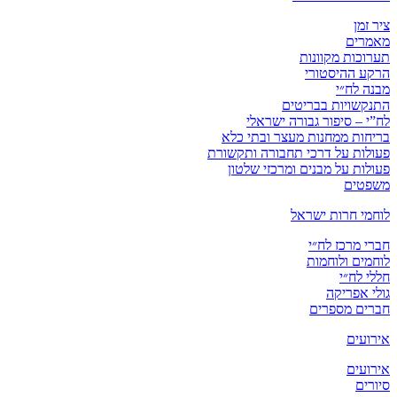
ציר זמן
מאמרים
תערוכות מקוונות
הרקע ההיסטורי
מבנה לח״י
התנקשויות בבריטים
לח”י – סיפור גבורה ישראלי
בריחות ממחנות מעצר ובתי כלא
פעולות על דרכי תחבורה ותקשורת
פעולות על מבנים ומרכזי שלטון
משפטים
לוחמי חרות ישראל
חברי מרכז לח״י
לוחמים ולוחמות
חללי לח״י
גולי אפריקה
חברים מספרים
אירועים
אירועים
סיורים