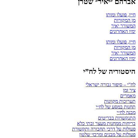
אברהם ״יאיר״ שטרן
חייו, פועלו ומותו
מן המקורות
המשורר יאיר
ימיו האחרונים
חייו, פועלו ומותו
מן המקורות
המשורר יאיר
ימיו האחרונים
היסטוריה של לח”י
לח”י – סיפור גבורה ישראלי
ציר זמן
מאמרים
תערוכות מקוונות
תחנות במסע של לח״י
מבנה לח״י
התנקשויות בבריטים
בריחות ממחנות מעצר ובתי כלא
פעולות על דרכי תחבורה ותקשורת
פעולות על מבנים ומרכזי שלטון