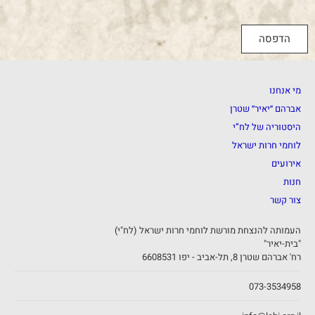
הדפסה
מי אנחנו
אברהם ״יאיר״ שטרן
היסטוריה של לח”י
לוחמי חרות ישראל
אירועים
חנות
צור קשר
העמותה להנצחת מורשת לוחמי חרות ישראל (לח"י)
"בית-יאיר"
רח' אברהם שטרן 8, תל-אביב - יפו 6608531
073-3534958