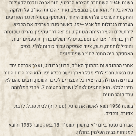
בשנת 1946 השתחרר מהצבא הבריטי, חזר ארצה ונכנס לפעילות
מלאה בלח”י. הוא עסק במבצעים ואחרי הכרזת האו”ם על חלוקה
והתקפת הערבים על הישוב היהודי, השתתף בפעולות נגד הפורעים
הערבים בגבולות תל אביב–יפו. כאשר סגרו הערבים את הכביש
לירושלים והעיר הייתה מנותקת, נפרצה דרך עקיפין בהרים שכונתה
“דרך בורמה”. אברהם נסע בג’יפ לירושלים בדרך זו פעמים רבות
והוביל לוחמים, נשק, ציוד ואספקה עבור כוחות לח”י. בסיס
האספקה היה מחנה לח”י בשייח־מוניס.
אחרי ההתנקשות במתווך האו”ם, הרוזן ברנדוט, נעצר אברהם יחד
עם מאות חברי לח”י מכל הארץ וישב בכלא יפו. הוא היה הרוח החיה
בפריצה הגדולה, בה יצאו כל העצורים לכיכר השעון, ורבים מהם לא
חזרו לכלא. הוא התגייס לצה”ל ושרת בחטיבה 7. אחרי המלחמה
עבד כנהג מונית.
בשנת 1956 נשא לאשה את מיטל (מטילדה) לבית פוגל. לו בת,
צפורה, ונכדים.
אברהם נפטר ביום י”א בחשון תשמ”ד, 18 באוקטובר 1983 והובא
למנוחות בבית העלמין בחולון.