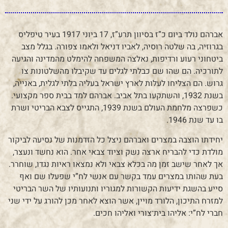
אברהם נולד ביום כ”ז בסיוון תרע”ז, 17 ביוני 1917 בעיר טיפליס
בגרוזיה, בה שלטה רוסיה, לאביו דניאל ולאמו צפורה. בגלל מצב
ביטחוני רעוע ורדיפות, נאלצה המשפחה להימלט מהמדינה והגיעה
לתורכיה. הם שהו שם כבלתי לגלים עד שקיבלו מהשלטונות צו
גרוש. הם הצליחו לעלות לארץ ישראל בעליה בלתי לגלית, באנייה,
בשנת 1932, והשתקעו בתל אביב. אברהם למד בבית ספר מקצועי.
כשפרצה מלחמת העולם בשנת 1939, התגייס לצבא הבריטי ושרת
בו עד שנת 1946.
יחידתו הוצבה במצרים ואברהם ניצל כל הזדמנות של נסיעה לביקור
מולדת כדי להבריח ארצה נשק וציוד צבאי אחר. הוא נחשד ונעצר,
אך לאחר שישב זמן מה בכלא צבאי ולא נמצאו ראיות נגדו, שוחרר.
בעת שהותו במצרים עמד בקשר עם אנשי לח”י שפעלו שם ואף
סייע בהשגת ידיעות הקשורות למגוריו ותנועותיו של השר הבריטי
למזרח התיכון, הלורד מויין, אשר הוצא לאחר מכן להורג על ידי שני
חברי לח”י: אליהו בית־צורי ואליהו חכים.