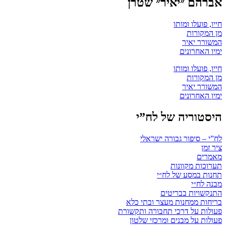
אברהם ״יאיר״ שטרן
חייו, פועלו ומותו
מן המקורות
המשורר יאיר
ימיו האחרונים
חייו, פועלו ומותו
מן המקורות
המשורר יאיר
ימיו האחרונים
היסטוריה של לח”י
לח”י – סיפור גבורה ישראלי
ציר זמן
מאמרים
תערוכות מקוונות
תחנות במסע של לח״י
מבנה לח״י
התנקשויות בבריטים
בריחות ממחנות מעצר ובתי כלא
פעולות על דרכי תחבורה ותקשורת
פעולות על מבנים ומרכזי שלטון