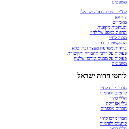
משפטים
לח”י – סיפור גבורה ישראלי
ציר זמן
מאמרים
תערוכות מקוונות
תחנות במסע של לח״י
מבנה לח״י
התנקשויות בבריטים
בריחות ממחנות מעצר ובתי כלא
פעולות על דרכי תחבורה ותקשורת
פעולות על מבנים ומרכזי שלטון
משפטים
לוחמי חרות ישראל
חברי מרכז לח״י
לוחמים ולוחמות
חללי לח״י
גולי אפריקה
חברים מספרים
חברי מרכז לח״י
לוחמים ולוחמות
חללי לח״י