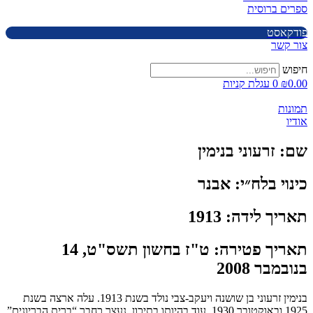
ספרים ברוסית
פודקאסט
צור קשר
חיפוש
0.00
₪
0
עגלת קניות
תמונות
אודיו
שם:
זרעוני בנימין
כינוי בלח״י:
אבנר
תאריך לידה:
1913
תאריך פטירה:
ט"ז בחשון תשס"ט, 14
בנובמבר 2008
בנימין זרעוני בן שושנה ויעקב-צבי נולד בשנת 1913. עלה ארצה בשנת
1925 ובאוקטובר 1930, עוד בהיותו בתיכון, נעצר כחבר “ברית הבריונים”