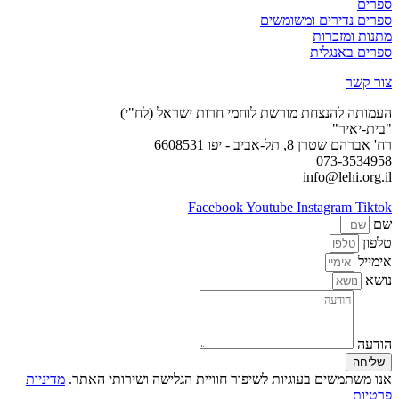
ספרים
ספרים נדירים ומשומשים
מתנות ומזכרות
ספרים באנגלית
צור קשר
העמותה להנצחת מורשת לוחמי חרות ישראל (לח"י)
"בית-יאיר"
רח' אברהם שטרן 8, תל-אביב - יפו 6608531
073-3534958
info@lehi.org.il
Facebook
Youtube
Instagram
Tiktok
שם
טלפון
אימייל
נושא
הודעה
שליחה
אנו משתמשים בעוגיות לשיפור חוויית הגלישה ושירותי האתר.
מדיניות
פרטיות