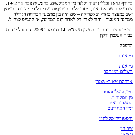
בחורף 1942 נכללו זרעוני וקלעי בין המבוקשים. בראשית פברואר 1942,
שבוע לפני שנרצח יאיר, מסרו קלעי ובנימיןאת עצמם לידי משטרה. בנימין
ישב במעצר בארץ ובאפריקה – שם היה בין מתכנני הבריחה הגדולה
ממחנה המעצר – וחזר לארץ רק לאחר קום המדינה, אז התגייס לצה”ל.
בנימין נפטר ביום ט”ז בחשון תשס”ט, 14 בנובמבר 2008 והובא למנוחות
בבית העלמין ירקון.
הדפסה
מי אנחנו
מי אנחנו
תשלום דמי חבר
אברהם ״יאיר״ שטרן
חייו, פועלו ומותו
מן המקורות
המשורר יאיר
ימיו האחרונים
היסטוריה של לח”י
ציר זמן
מאמרים