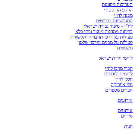
תערוכות מקוונות
הרקע ההיסטורי
מבנה לח״י
התנקשויות בבריטים
לח”י – סיפור גבורה ישראלי
בריחות ממחנות מעצר ובתי כלא
פעולות על דרכי תחבורה ותקשורת
פעולות על מבנים ומרכזי שלטון
משפטים
לוחמי חרות ישראל
חברי מרכז לח״י
לוחמים ולוחמות
חללי לח״י
גולי אפריקה
חברים מספרים
אירועים
אירועים
סיורים
חנות