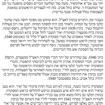
יחד עם אב”א אחימאיר, משה סגל ושלושה חברים נוספים בהפגנה נגד סגן
שר המושבות ד. שילס בתל אביב. בזה היו לעצורים הראשונים במאבק
לעצמאות בגלל פעילות אנטי-בריטית.
כעבור זמן, התגייס בנימין לאצ”ל. הוא שימש סגן מפקד חיפה בעת שחנוך
קלעי פיקד על המחוז, ולאחר מכן היה למפקד המחוז. תכנן את רוב פעולות
התגמול בעיר. בקיץ 1939 הוא קיבל את הפיקוד על ירושלים, נתפס ועונה.
בנימין ברח ממעצרו ובפקודת יאיר הועבר לתל אביב בתא המטען של
מכונית. לאחר מאסרם של חברי מפקדת האצ”ל בליל 31 באוגוסט 1940,
הפך בנימין לראש המפקדה בפועל, עד לשחרורו של דוד רזיאל בסוף
אוקטובר. במהלך חודש ספטמבר, ניסה זרעוני למנוע מרזיאל לפרסם
הכרזה על הפסקת אש מול הבריטים.
ביוני 1940, עם שחרורם של יתר חברי מפקדת האצ”ל ממעצרם, התפלג
הארגון. חברי המפקדה אהרון חייכמן וחיים לובינסקי התפטרו, וחברי
המפקדה יאיר וחנוך קלעי צירפו את זרעוני למפקדה הראשונה של
המחתרת שתיוודע בשם לח”י. בנימין מונה לאחראי על הפעולות. בין היתר
תכנן בנימין את החרמת הכספים מבנק אנגלו־פלשתינה (אפ”ק) ברחוב בן
יהודה בתל אביב, ב-16 בספטמבר 1940.
המפקדה כיהנה כשנה. בנימין לא חש בנוח תחת פיקודו של יאיר. הוא טען
שיאיר הוא איש רוח ולא איש מבצעים וביקש להחליפו כראש המפקדה.
בנימין וקלעי גם ניהלו משא ומתן עם בכירי האצ”ל על החזרת אנשי לח”י
לשורות האצ”ל. בסתיו 1941 דחו מפקדי לח”י את גישתם של בנימין
וקלעי, והם נאלצו לפרוש. אולם בימי רדיפת הבריטים את אנשיו של יאיר