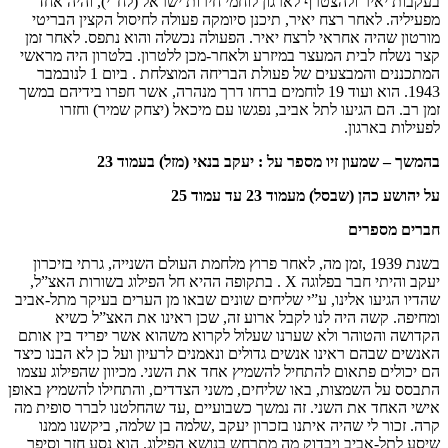
בעקבות יאיר ולהצטרף לארגון לוחמי חירות ישראל (לח”י), והיה אחד
מפעיליה. לאחר רצח יאיר, תיכנן סיומקה פעולה לחיסול הקצין הבריטי
מורטון שהיה אחראי לרצח יאיר. הפעולה נכשלה והוא נתפס. לאחר זמן
קצר נשלח לבית המעצר במיזרע ולאחר-מכן ללטרון. בלטרון היה מראשי
המתכננים והמב‏צעים של פעולת הבריחה המוצלחת . ביום 1 ‏לנובמבר
1943‏. הוא ועוד 19 ‏לוחמים ברחו דרך מנהרה, אשר חפרו בידיהם במשך
זמן רב. הם הגיעו לתל אביב, נפגשו עם מיכאל (יצחק שמיר) וחזרו
לפעילות בארגון.
בהמשך – שמעון זיו מספר על : יעקב בנאי (מזל) בעמוד 23
על יהושע כהן (שבסל) מעמוד 23 עד עמוד 25
חברים מספרים
בשנת 1939 ,זמן מה, לאחר פרוץ מלחמת העולם השנייה, גרתי בזיכרון
יעקב והיתי חבר בפלוגה X . בתקופה ההיא חל הפילוג בשורות האצ”ל,
שהדיו הגיעו אלינו, ע”י שליחים שונים שבאו מן הערים בעיקר מתל-אביב
ומחיפה. קשה היה לנו לקבל ארוע זה, שכן ראינו את האצ”ל כשיא
הקדושה והטוהר ולא שערנו שעלול לקרוא משהוא אשר יפריד בין אותם
האנשים שבהם ראינו אנשים גדולים ונאמנים לרעיון ועל כן לא הבנו כיצד
הם יכולים פתאום להתחיל להשמיץ אחד את השני. מכיוון שהפילוג עצמו
התבסס על השמצות, באו שליחים, משני הצדדים, והתחילו להשמיץ באופן
אישי האחד את השני. זה נמשך כשבועיים ,עד שהחלטנו לברר סופית מה
קרה. זכור לי שהיה איתנו בזכרון יעקב ,שלמה בן שלמה, ביקשנו ממנו
שיסע לתל-אביב ויבדוק מה מתרחש בנושא הפילוג. הוא נסע חזר וסיפר