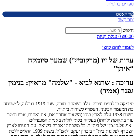
ספרים ברוסית
פודקאסט
צור קשר
חיפוש
0.00
₪
0
עגלת קניות
לעמוד לוחם לחצו
עדות של זיו (מרקוביץ’) שמעון סיומקה –
“איתן”
עריכה : שרגא לביא - "שלמה" מראיין: בנימין
גפנר (אמיר)
סיומקה בן לחיים וצביה, נולד בשמחת תורה, שנת 1919 ‏בווילנה, למשפחה
בת המעמד הבינוני. הצטרף לשורות בית”ר.
בשנת 1938 ‏עלה לארץ בגפו (השאיר אחריו אם, אח ואחות, אביו נפטר
עוד בתקופת ילדותו) בעלייה בלתי לגלית באניית המעפילים
“אף-על-פי-כן” של בית”ר. כל משפחתו אבדה בשואה. ‏עם הגעתו לארץ
הצטרף לפלוגות בית”ר בזכרון יעקב ולאצ”ל. בשנת 1939 ‏החליט ללכת