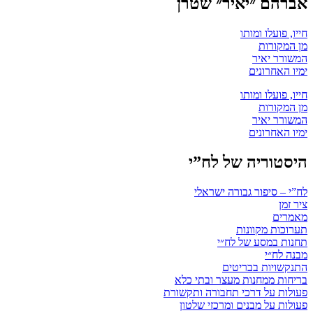
אברהם ״יאיר״ שטרן
חייו, פועלו ומותו
מן המקורות
המשורר יאיר
ימיו האחרונים
חייו, פועלו ומותו
מן המקורות
המשורר יאיר
ימיו האחרונים
היסטוריה של לח”י
לח”י – סיפור גבורה ישראלי
ציר זמן
מאמרים
תערוכות מקוונות
תחנות במסע של לח״י
מבנה לח״י
התנקשויות בבריטים
בריחות ממחנות מעצר ובתי כלא
פעולות על דרכי תחבורה ותקשורת
פעולות על מבנים ומרכזי שלטון