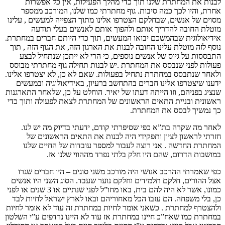
לבנות את המחתרת שלנו תוך כדי מהלך הפעילות, אין כל אפשרות
אחרת, והיו לכך כמה סיבות. גוף מחתרתי כמו שלנו, המורכב ממספר
מסוים של אנשים, שבחלקם הצטרפו אלינו מתוך הצפייה למעשים , עלינו
מוטלת החובה להדריך אותם ולהפוך אותם לאנשים בעלי תודעה
אידיאולוגית שבהמשכם יבואו המעשים, תוך כדי היותם חברים במחתרת.
נוסף לזה מוטלת עלינו החובה לבנות את הארגון הזה, את הגוף הזה , תוך
התבססות על גיוס של אנשים נוספים, כי הרי לא ייתכן שנתחיל לבצע
פעולות לפני שנבסס את המחתרת .יש לבנות תחילה גוף מחתרתי מבוסס
ולאחר שנתבסס במחתרת נתחיל בפעולות. שאם לא כן, לא יצטרפו אלינו.
ידענו שיצטרפו אלינו חברים בהתחשב ברעיון, באידיאולוגיה ובמעשים
שנציג בפניהם, וזו הייתה דעתו של יאיר. הוחלט על כן, שלאחר התארגנות
ראשונית ובניית התאים הראשונים של המחתרת לצאת לפעולה ותוך כדי
כך נמשיך לבסס את המחתרת.
לאחר מה שקרה בת”א כפי שסיפרתי קודם, ידעתי בדיוק מה יש לנו.
חזרתי לראשון לציון ותפקידי היה לבנות את התאים הראשונים של
המחתרת החדשה . אני רוצה לעבור למספר עובדות של החיים שלנו
במושבות הדרום, שהם היו חלק בלתי נפרד מההווי שלנו אז.
כפי שאמרתי ההרכב אנושי היה מורכב משני סוגים – היו חברים שגרו
אצל ההורים, חלקם תלמידים וחלקם נוער שעבד. הסוג השני היו אנשים
כמונו, אשר לא היה להם בית, באו מחו”ל לפני שנתיים או 3 שנים או לפני
כן, בלי משפחה. הם עזבו הכל מאחוריהם ובאו לארץ ישראל לחיות לבד
ולהצטרף למחתרת . כשאני אומר לחיות במחתרת זה עוד לא אומר לחיות
במחתרת כמו שאח”כ חיינו במחתרת אז עוד לא היינו נרדפים ע”י השלטון