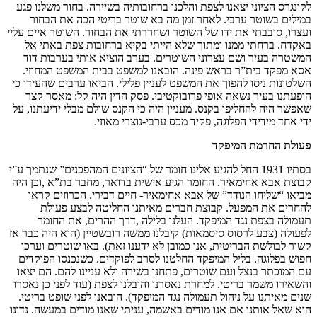
לקונגרס הציוני יצאנו לצפת והלכנו ברחובותיה בשיירה. בחור משלנו פגע
במילים בשוטר ערבי. לאחר זמן מה בא שוטר בריטי הכה את הבחור
ועצרו, סובבתי את ידו של השוטר ושחררתי את הבחור. השוטר איים עליי
באקדח. ברחתי ממנו ומתוך שלא הייתי בקיא ברחובות צפת באתי אל
המשטרה בעיר ושם עצרוני השוטרים. בערב הוציא אותי בערבות דוד
אסא מפקד בית”ר בראש פינה. הובאנו למשפט בבית המשפט המחוזי.
השלטונות ניסו להפוך את המשפט לעניין פלילי. הביאו ערבים שהעידו כי
הופעתנו בעיר נשאה אופי פרובוקטיבי. פסק הדין היה קל: מאסר קצר
שאפשר היה להחליפו בקנס. מעניין היה כי הקנס שולם מבלי ידיעתנו, על
ידי אחד מידידי הפלוגה, פקיד מכס ערבי-נוצרי מאוזי.
פעולת החרמת המיפקד
בסתיו 1931 החל להגיע אלינו חומר של “הציונים המהפכנים” שנתמך ע”י
קבוצת אבא אחימאיר. החומר הגיע אישית בדואר, מחבר בת”א ,וכן היה
מביאו “שליחו הנודד” של אבא אחימאיר- חיים דבירי. הכרוזים קראו
להחרים את המפעל. קבוצת חברים מאיתנו החליטה לבצע פעולת
תעמולה בצפת נגד המיפקד. העלנו בלילה ,דרך ההרים, את החומר
לפעולה (צבע לרסוס סיסמאות) קיבלנו ממשה רובשטיין (הוא היה כבר אז
קשור לבולשת הבריטית, אנו כמובן לא ידענו זאת). באו שוטרים וערכו
חפוש בפלוגה. בליל המיפקד החלטנו לסרב לפוקדים. כשנכנסו הפוקדים
עם המוכתר בנצל ועם שוטרים, פתחנו בשירה ולא עניינו להם. הם יצאו
והשאירו משמר בריטי. למחרת נאסרנו והובלנו לצפת (עוד לפני כן נאסרו
שנים מאיתנו על ניהול תעמולה נגד המיפקד). הובאנו לפני שופט בריטי.
הוא שאל אותנו אם אנו מודים באשמה, עניתי שאנו מודים במעשה. נדונו