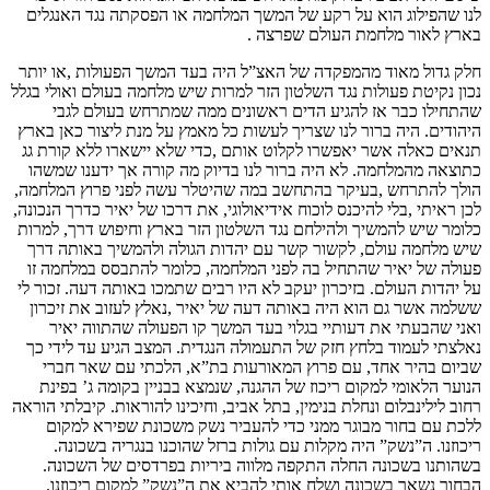
לנו שהפילוג הוא על רקע של המשך המלחמה או הפסקתה נגד האנגלים
בארץ לאור מלחמת העולם שפרצה .
חלק גדול מאוד מהמפקדה של האצ”ל היה בעד המשך הפעולות ,או יותר
נכון נקיטת פעולות נגד השלטון הזר למרות שיש מלחמה בעולם ואולי בגלל
שהתחילו כבר אז להגיע הדים ראשונים ממה שמתרחש בעולם לגבי
היהודים. היה ברור לנו שצריך לעשות כל מאמץ על מנת ליצור כאן בארץ
תנאים כאלה אשר יאפשרו לקלוט אותם ,כדי שלא יישארו ללא קורת גג
כתוצאה מהמלחמה. לא היה ברור לנו בדיוק מה קורה אך ידענו שמשהו
הולך להתרחש ,בעיקר בהתחשב במה שהיטלר עשה לפני פרוץ המלחמה,
לכן ראיתי ,בלי להיכנס לוכוח אידיאולוגי, את דרכו של יאיר כדרך הנכונה,
כלומר שיש להמשיך ולהילחם נגד השלטון הזר בארץ וחיפוש דרך, למרות
שיש מלחמה עולם, לקשור קשר עם יהדות הגולה ולהמשיך באותה דרך
פעולה של יאיר שהתחיל בה לפני המלחמה, כלומר להתבסס במלחמה זו
על יהדות העולם. בזיכרון יעקב לא היו רבים שתמכו באותה דעה. זכור לי
ששלמה אשר גם הוא היה באותה דעה של יאיר ,נאלץ לעזוב את זיכרון
ואני שהבעתי את דעותיי בגלוי בעד המשך קו הפעולה שהתווה יאיר
נאלצתי לעמוד בלחץ חזק של התעמולה הנגדית. המצב הגיע עד לידי כך
שביום בהיר אחד, עם פרוץ המאורעות בת”א, הלכתי עם שאר חברי
הנוער הלאומי למקום ריכוז של ההגנה, שנמצא בבניין בקומה ג’ בפינת
רחוב לילינבלום ונחלת בנימין, בתל אביב, וחיכינו להוראות. קיבלתי הוראה
ללכת עם בחור מבוגר ממני כדי להעביר נשק משכונת שפירא למקום
ריכוזנו. ה”נשק” היה מקלות עם גולות ברזל שהוכנו בנגריה בשכונה.
בשהותנו בשכונה החלה התקפה מלווה ביריות בפרדסים של השכונה.
הבחור נשאר בשכונה ושלח אותי להביא את ה”נשק” למקום ריכוזנו.