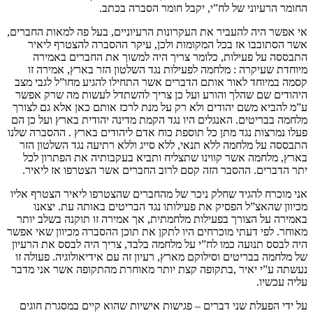
החומר הרעיוני של לח”י, יקבל חומר הסברה בכתב.
אי אפשר היה להעביר את העקרונות הרעיוניים, בעל פה למאות החברים,
אשר הסתובבו אז בכל המקומות ולכן, עיקר ההסברה להצטרף ליאיר
התבססה על פעילות, כלומר צריך היה למשוך את החברים באמירה
מיוחדת שעיקרה : מלחמה לפעילות נגד השלטון הזר בארץ, אמירה זו
קסמה במיוחד לאור אותם הדברים אשר התחילו להגיע מחו”ל לגבי מצב
היהודים שם שהלך והורע ועל כן צריך להשתדל לעשות מה שרק אפשר
ע”מ להביא משם יהודים ולא רק על מנת לרכז אותם כאן אלא גם לצורך
מלחמה בבריטים. האנגלים היו נגד הקמת מדינה יהודית בארץ ועל כן הם
פעלו נמרצות נגד מתן כל תוספת כוח אדם ליהודים בארץ . ההסברה שלנו
התבססה על מלחמה ללא תנאי, ללא סייג וללא רתיעה נגד השלטון הזר
בארץ, מלחמה אשר קווינו שתצליח ותביא בעקבותיה את הפתרון לכל
יתר הדברים. ההסבר הזה קסם לרוב החברים אשר הצטרפו אז ליאיר.
אני מוכרח להגיד שחלק ניכר של מהחברים שהצטרפו ליאיר הצטרף אליו
מכיוון שהאצ”ל הפסיק את פעילותו נגד הבריטים באותה עת. יצאנו
באמירה על הצורך בפעילות מלחמתית, אך אמירה זו תוקנה בשלב יותר
מאוחר. לפי דעתי מוכרחים היו לתקן את תוכן ההסברה מכיוון שאי אפשר
היה לבסס תנועה כמו לח”י על מלחמה בלבד, צריך היה לבסס את הרעיון
של מלחמה בבריטים וסילוקם מארץ, רעיון זה עם אידיאולוגיה. פעולה זו
נעשתה ע”י יאיר ,בתקופה קצת יותר מאוחרת מהתקופה אשר אני מדבר
עליה עכשיו.
על ידי הפעלת שני דברים – פגישות אישיות שהוא קיים במסגרת חוגים