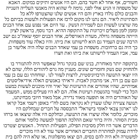
חשודים, אף אחד לא חשד בהם, הם היו אנשים ותיקים במקום. האבא
של משפחה זו הגיע אולי לפני, נדמה לי שהוא היה מאנשי העלייה השנייה
והבנים כולם נולדו בארץ והם היו אנשים שלנו שהצטרפו ללא כל
הסתייגות ליאיר. הם נתנו לנו מקום לרכז את הפעולות ולעשות בביתם כל
מה שרצינו לעשות וגם לשמירת הנשק . עד היום אני נפגש עם אחד הבנים
ומזמן לזמן מעלים זיכרונות על התקופה ההיא. דבר נוסף, בראשון לציון
הייתה משפחה גדולה, מעדת האורפלים, אחד הבנים יוסף שאח”כ גם ישב
הרבה שנים העמיד גם הוא לרשותנו את ביתו. והיו כאלה עוד משפחות.
כך היה גם ברחובות. משפחת בן עמי שאחד הבנים שלה היה אליעזר בן
עמי, אביו העמיד לרשותנו את ביתו ואת חצרו
בתקופה יותר מאוחרת, בנינו שם בונקר גדול שאפשר היה להתגורר בו
ולהחזיק שם נשק וחומרים שונים. מעניין מה גרם ליהודים הללו, שהם לא
היו יוצאי התנועה הרבזיוניסטית, לרצות לעזור לנו . שוחחתי גם עם בן עמי
וגם עם בן דוד, אני מתכוון לאבות. וראיתי באנשים האלה אידיאליסטים
אמיתיים, שהיו אוהדים את הרעיונות של יאיר והיו מוכנים לעשות כמעט
הכל כדי לעזור בהגשמת רעיונות אלה. הם לא היו פעילים ממש , המעמד
של האוהדים היה אז תופעה מאוד נדירה, אבל מאוד חיובי מבחינתנו,
תנועה צעירה שלנו שעדין לא נקראה בשם לח”י באופן רשמי אבל קראו
לנו “ארגון צבאי לאומי בישראל” התבססה על חברים שבחלקם היו
מוכרים, כלומר אלה שיצרו את התנועה, ובחלקם היו אלה שיצאו או ברחו
מבית הסוהר. והיה ברור שאם ההלכה תהפוך למעשה כלומר אותם
הדברים אשר היו חלק מסיבות הפילוג, הפעילות תתחיל . האנשים יצטרכו
לרדת עמוק למחתרת החברים האחרים אשר עוד לא היו מוכרים
למשטרה ולא היה להם בסיס, הם יצאו מהפלוגות ,או שלא היה להם בית