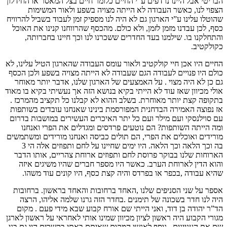
הבריטי אבל היינו נרדפים ע”י החיים כלומר חיים בצל המאסר או החידלון
הצפוי לנו, כאשר העבודה לא הייתה מצויה בשפע ולאור המשימות
שהוטלו עלינו ע”י הארגון גם לא היה לנו מספיק זמן לעבוד בשביל להרוויח
כסף, לכן עבדנו מזמן לזמן, ולא כולם. מהכסף שהרווחנו קנינו את האוכל
והתחלקנו בו. שילמנו בעד החדרים ששכרנו לנו וכך חיינו בחברותה,
כקולקטיב.
החיים היו אכן חיי קולקטיב ולאור עומס העבודה שהארגון הטיל עלינו, לא
כולם היו פנויים לעבודה הגם שעבודה לא הייתה מצויה בשפע ולכן הכסף
גם כן לא היה מצוי . על האמצעים של הארגון שלנו, אדבר יותר מאוחר
אולי מכיוון שאז עוד לא הייתי בקיא בנושא הזה אך נעשיתי בקיא בו מאוד
בתקופה קצת יותר מאוחרת. בשלב ההוא לא קבלנו כל תקציב מהמרכז .
אז נפוצה האמירה הבדחנית המפורסמת בינינו שאנחנו עובדים בשותפות
עם סוילנסקי ועם מילר ועם כל יתר האיכרים העשירים במושבות בדרום
ומה הייתה השותפות? הם נוטעים פרדסים ומגדלים את הפרי ואנחנו
מורידים ואוכלים את הפרי, הם תולים כביסה ואנחנו מורידים ומשתמשים
בה וכך הלאה וכך הלאה. היו ימים שחיינו על לחם ותפוזים אלה הי 3
הארוחות שלנו בבוקר פרוסת לחם ותפוזים ארוחת צהריים, אותו הדבר
והוא הדין לארוחת הערב. כאשר היו מספר חברים שהיו משיגים איזה
שהיא עבודה ,בכפר או בפרדס והיה קצת כסף, היו קונים עוד משהו.
אספר על שני הסניפים שלנו ,האחד ברחובות והאחד בראשון. ברחובות
היה לנו חדר בשכונה של תימנים .בחדר הזה גרנו שלמה אליהו, הרצה
הד”ר יהודה בן דוד, ואני הייתי שם אורח קבוע שבא מידי פעם . מקום
מגורי הקבוע היה ראשון לציון מכיוון שמינו אותי לאחראי על ראשון לארגן
שם את העניינים . נוסף לאנשי המקום שאיתם באתי בקשרים היו גם בני