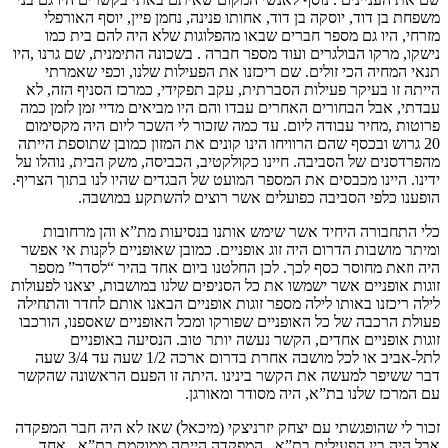
משפחת בן דוד, יוסקה בן דוד, אחותו פנינה, נחמן פיין, יוסף האורפלי
מזרחי, היו גם מספר חברים שבאו מהפלוגות שלא היה להם בית כמו
נישקו, מרקו הבולגרים ועוד מספר חברה . בשכונה התימנית, שם גרנו ,היו
תנאי המחיה הכי זולים. שם ריכזנו את הפעילות שלנו, וכפי שאמרתי
הייתה זו בעיקר פעילות הסברתית, עקב תפקידי, כמרכז הסניף הזה, לא
עבדתי, אבל הבחורים האחרים עבדו והם היו מביאים מדיי זמן לזמן כמה
פרוטות ,מחיר עבודה ליום. עד כמה שזכור לי השכר ליום היה מקסימום
20 גרוש ובכסף שהם הרוויחו הינו קונים את המזון כמובן שתוספת הייתה
מהפרדסנים של הסביבה. חיינו כקולקטיב, הכביסה, משק הבית, נוהלו על
ידינו. היינו מכבסים את המספר המועט של הבגדים שהיו לנו בתוך הצריף.
הופענו כלפי הסביבה כפועלים אשר רוצים להשתקע במושבה.
כלי התחבורה היחיד אשר שימש אותנו בנסיעות מת”א והן מרחובות
ומיתר מושבות הדרום היה זוג אופניים. כמובן שאופניים לקנות אי אפשר
היה וזאת מחוסר כסף לכך. לכן החלטנו ביום אחד בהיר “לסדר” מספר
זוגות אופניים אשר ישמשו את כל הסניפים שלנו במושבות, יצאנו לפעולות
לילה ריכזנו באותו לילה מספר זוגות אופניים הבאנו אותם לחדר והתחילה
פעולת הרכבה של כל האופניים שפורקו ומכל האופניים שאספנו, הורכבו
זוגות אופניים אחדים, הקשר נעשה יותר טוב. הנסיעה באופניים
לתל-אביב או לכל מושבה אחרת בדרום ארכה 1/2 שעה עד 3/4 שעה
דבר ששיפר למעשה את הקשר בינינו .היתה זו הפעם הראשונה שהקשר
עם המרכז שלנו בת”א, היה מסודר ומאורגן.
זכור לי שהופגשתי עם יצחק יזרניצקי (מיכאל) שאז לא היה חבר המפקדה
אבל היה בין הפעילים בת”א . המפקדה הייתה ממוקמת בת”א , אחד