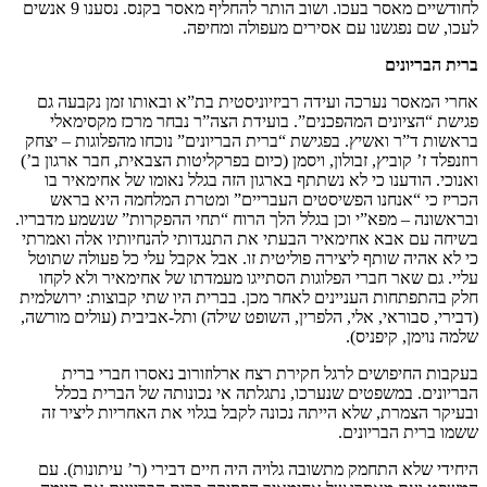
לחודשיים מאסר בעכו. ושוב הותר להחליף מאסר בקנס. נסענו 9 אנשים
לעכו, שם נפגשנו עם אסירים מעפולה ומחיפה.
ברית הבריונים
אחרי המאסר נערכה ועידה רביזיוניסטית בת”א ובאותו זמן נקבעה גם
פגישת “הציונים המהפכנים”. בועידת הצה”ר נבחר מרכז מקסימאלי
בראשות ד”ר ואשיץ. בפגישת “ברית הבריונים” נוכחו מהפלוגות – יצחק
רוזנפלד ז’ קוביץ, זבולון, ויסמן (כיום בפרקליטות הצבאית, חבר ארגון ב’)
ואנוכי. הודענו כי לא נשתתף בארגון הזה בגלל נאומו של אחימאיר בו
הכריז כי “אנחנו הפשיסטים העבריים” ומטרת המלחמה היא בראש
ובראשונה – מפא”י וכן בגלל הלך הרוח “תחי ההפקרות” שנשמע מדבריו.
בשיחה עם אבא אחימאיר הבעתי את התנגדותי להנחיותיו אלה ואמרתי
כי לא אהיה שותף ליצירה פוליטית זו. אבל אקבל עלי כל פעולה שתוטל
עליי. גם שאר חברי הפלוגות הסתייגו מעמדתו של אחימאיר ולא לקחו
חלק בהתפתחות העניינים לאחר מכן. בברית היו שתי קבוצות: ירושלמית
(דבירי, סבוראי, אלי, הלפרין, השופט שילה) ותל-אביבית (עולים מורשה,
שלמה נוימן, קיפניס).
בעקבות החיפושים לרגל חקירת רצח ארלוזורוב נאסרו חברי ברית
הבריונים. במשפטים שנערכו, נתגלתה אי נכונותה של הברית בכלל
ובעיקר הצמרת, שלא הייתה נכונה לקבל בגלוי את האחריות ליציר זה
ששמו ברית הבריונים.
היחידי שלא התחמק מתשובה גלויה היה חיים דבירי (ר’ עיתונות). עם