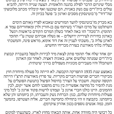
מבלי שיגרום הדבר לפילוג בהגנה הלאומית. הצעה שנייה הייתה, להביא
עולים בית”רים עם נשק באניות, הם שוכנעו ואף קיבלתי מכתב מלובוצקי
שה”דוד” (ז’בוטינסקי) מסכים וארגון ב’ פועל בכיוון זה.
בא מברק מז’בוטינסקי לוועד המורשים שאבוא לפריז (אותם הימים
השתלטנו על מרכז הצה”ר בשיתוף עם בן-חורין ולוין ומאחוריהם עמד א.
תהומי). ה”מכה” הזו באה לאחר כשלון המרכז הקודם בראשות וינשל
בארגון בחירות לעיריית ירושלים – אז נשלח אברהם שטרן ע”י תהומי
לארגן עליה ב’, משכתי לעניין זה את דוד אימא, מראש פינה, והמשכתי
בעליה בלתי מאורגנת בעזרת מבריחי החשיש.
יום אחד שלח אלי תהומי פתק לצאת מיד לבירות ולטפל בהעברת קבוצת
בית”רים שמנתה שלושים איש, באוניה דאציה. לאחר זמן הארגון
השתכלל והיו מעבירים מכוניות מעפילים בדרך שיטתית.
באמצע שנת 1935 התפרקה הקבוצה. לא הייתה כל פעולה מיוחדת חוץ
מביקורי חברים ופגישות חברים מקריות. עד פרוץ מאורעות תרצ”ו הייתה
תקופה שקטה. חשבתי על הצורך בחיסול הפיצול בתנועת הפועלים על
מנת להסיר כל מחיצה אפשרית בין גורם מהפכני לוחם אשר יקום, לבין
ההמונים. היינו כולנו חברי ארגון ב’ ועמדנו לרשות פקוד ארגון ב’ לכל מיני
פעולות מיוחדות שלהם, כגון: הברחת נשק והעברתו, הן ביוזמתנו והן שלא
ביוזמתנו. בקבוצה זו היו בתחילה כחמישה חברים, אליה הצטרפו, בהמשך
הזמן, כמה אנשים נוספים (כגון אהרון צוקרמן).
כל רכושי היה מזוודה אחת, אותה הבאתי מחוץ לארץ. כשהגעתי למקום