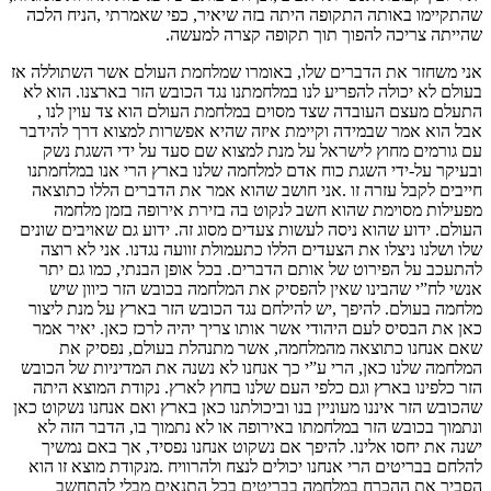
שהתקיימו באותה התקופה היתה בזה שיאיר, כפי שאמרתי ,הניח הלכה
שהייתה צריכה להפוך תוך תקופה קצרה למעשה.
אני משחזר את הדברים שלו, באומרו שמלחמת העולם אשר השתוללה אז
בעולם לא יכולה להפריע לנו במלחמתנו נגד הכובש הזר בארצנו. הוא לא
התעלם מעצם העובדה שצד מסוים במלחמת העולם הוא צד עוין לנו ,
אבל הוא אמר שבמידה וקיימת איזה שהיא אפשרות למצוא דרך להידבר
עם גורמים מחוץ לישראל על מנת למצוא שם סעד על ידי השגת נשק
ובעיקר על-ידי השגת כוח אדם למלחמה שלנו בארץ הרי אנו במלחמתנו
חייבים לקבל עזרה זו .אני חושב שהוא אמר את הדברים הללו כתוצאה
מפעילות מסוימת שהוא חשב לנקוט בה בזירת אירופה בזמן מלחמה
העולם. ידוע שהוא ניסה לעשות צעדים מסוג זה. ידוע גם שאויבים שונים
שלו ושלנו ניצלו את הצעדים הללו כתעמולת זוועה נגדנו. אני לא רוצה
להתעכב על הפירוט של אותם הדברים. בכל אופן הבנתי, כמו גם יתר
אנשי לח”י שהבינו שאין להפסיק את המלחמה בכובש הזר כיוון שיש
מלחמה בעולם. להיפך ,יש להילחם נגד הכובש הזר בארץ על מנת ליצור
כאן את הבסיס לעם היהודי אשר אותו צריך יהיה לרכז כאן. יאיר אמר
שאם אנחנו כתוצאה מהמלחמה, אשר מתנהלת בעולם, נפסיק את
המלחמה שלנו כאן, הרי ע”י כך אנחנו לא נשנה את המדיניות של הכובש
הזר כלפינו בארץ וגם כלפי העם שלנו בחוץ לארץ. נקודת המוצא היתה
שהכובש הזר איננו מעוניין בנו וביכולתנו כאן בארץ ואם אנחנו נשקוט כאן
ונתמוך בכובש הזר במלחמתו באירופה או לא נתמוך בו, הדבר הזה לא
ישנה את יחסו אלינו. להיפך אם נשקוט אנחנו נפסיד, אך באם נמשיך
להלחם בבריטים הרי אנחנו יכולים לנצח ולהרוויח .מנקודת מוצא זו הוא
הסביר את ההכרח במלחמה בבריטים בכל התנאים מבלי להתחשב