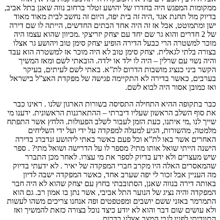
ממקומות המפגש היה בחדרו של יהושע זטלר ברחוב נווה שאנן בתל אביב,
בדיוק מול תחנת אגד ,היה זה בית יפה, היום זה נחשב לבית מאוד מאוד
ישן ומתמוטט, אבל אז זה היה אחד הבתים החדשים, הייתה לו שם דירה
של 2 חדרים והוא גר שם יחד עם יצחק יזריצקי .מכיוון שהוא עצמו היה
מוכר למשטרה הרי כבעל הדירה הופיע יצחק סימן טוב ויהושע גר אצלו
בצורה בלתי לגאלית. יצחק סימן טוב לא היה מוכר אז למשטרה הוא עבד
והיה נשוי עם שרלין – היה לו ילד או ילדה. הובאתי לשם ומאז המשיך
הקשר ביני כנציג מושבות הדרום לת”א. באתי לשם לעיתים, בעיקר
בערבים, כאשר בדירה לא התקיימה פגישה של מפקדת האצ”ל בישראל
ואז כמובן אסור היה לבוא לשם.
כבר בתקופה ההיא התחילה התסיסה בשורות הארגון שלנו . ראינו כבר
את סוף השלב הראשון שעליו דיברתי – ההתארגנות הראשונית. ידענו מי
שייך לנו ,מי איתנו, כעת הזמן לעבור לשלב הפעולות. הלחץ אשר התפתח
מלמטה, מהשורות, הגיע למעלה למפקדה על ידי ועל ידי השליחים
האחרים אשר באו לת”א וכל פעם כאשר באתי ליהושע זנדברג בדירה
הישנה הייתי שואל אותו מתי? מספר לו על הדרישה ושואל מתי? . ספר
שיש מעצרים ולא ידע בדיוק לספר את מי עצרו. לאחר מכן התברר
שהמאסרים האלה היו מקרב חברי המפקדה של יאיר . לא ידעתי בדיוק
מה העניין אבל זכור לי יפה שערב אחד, כאשר המפקדה ישבה לדיון
באותה דירה בנווה שאנן, הסתובבתי בחוץ עם יצחק שהוא לא היה חבר
המפקדה והיה נציג של הנוער התל אביבי, אשר נתן בו אמון רב. גם הוא
התמרמר באזני ששם יושבים ומפטפטים ופה אנחנו צריכים משהו לעשות
ולא עושים שום דבר והוא לא יודע כיצד נוכל בצורה כזאת להמשיך ואז
התוודיתי לפניו לגבי המצב אצלנו בדרום.