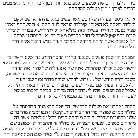
ביותר. לצורך רכישת אמצעים כספים או יותר נכון לומר, החרמת אמצעים
כספים לצורך מימון פעולות המחתרת .
אתאר מספר פעולות של רכש אשר עשינו בתקופה ההיא ושבחלקם
הצליחו וחלקם לא הצליחו. קיבלתי הוראה לעבור לת”א ולהשתתף באופן
פעיל בפעולות הללו, עשיתי זאת בת”א לא יכולתי להשיג עבודה וקיבלתי
סכום כסף קטן לשכור לי חדר בקריית מאיר בת”א . הייתה זו שכונה
תל-אביבית אשר הייתה מרוחקת ממרכז העיר כביש הוביל אליה דרך
חולות ופרדסים.
המבנים היו שכון פועלים ,שנבנה על ידי ההסתדרות. כדי שלא יחשדו בי
דירי המקום צריך הייתי להופיע בלבוש פשוט ,מצד שני שגם השלטונות לא
יחשדו ששם יכולה להתרחש איזה שהיא פעילות של לח”י. את החדר
שכרתי ממשפחה אחת בקרית מאיר, אינני זוכר כרגע את שם המשפחה,
בשכר דירה חודשי של 75 גרוש לחודש שהיה מחיר נמוך לגבי העיר
תל-אביב. הופעתי שם כפקיד שעובד בחברה פרטית . הבאתי איתי תיק
שכלל קצת חפצים שהיו לי .החדר היה מרוהט. בבוקר הלכתי כביכול
לעבודה, וחזרתי אחרי הצהריים. מעטתי לקבל אורחים .
התחלנו לתכנן את פעולות הרכישה .הפעולה הראשונה התבססה על
ביח”ר מסוים למוצרי פרי הדר ברחובות. קיבלנו אינפורמציה מהחברים
שלנו מרחובות שבביח”ר הזה מוחזקת קופת ברזל מטלטלת אשר בה
מחזיקים כספים. הפעלנו תצפיות על ביח”ר זה והתברר לנו שמוצב שם
בלילה שומר. המשרד של ביח”ר היה במבנה של שתי קומות. בקומה שנייה
היתה מותקנת דלת ברזל. הפעולה תוכננה ע”י זטלר שגם השתתף בה יחד