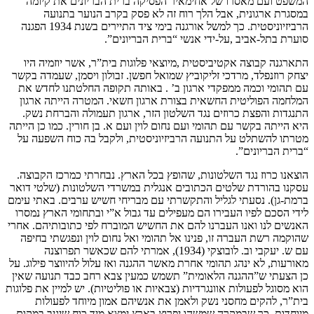
המשפט ועם מאסרו של אחימאיר הפסיקה ברית הבריונים את קיומה
במסגרת ארגונית, אבל הלך רוח זה לא פסק בקרב הנוער בתנועה
הרביזיוניסטית. כך למשל אורגנה בימי ציד התיירים בשנת 1934 הפגנה
סוערת בתל-אביב ,על-ידי אנשי “ברית הבריונים”.
התארגנה קבוצה אקטיביסטית ,מיוצאי פלוגות בית”ר, אשר יוזמיה היו
יצחק רוזנפלד, מרדכי זליקוביץ שמואל חפשן. זבולון ויסמן, שעמדה בקשר
עם תהומי וכמה ממפקדי ארגון ב’ . באותה תקופה החלטתנו לחדש את
המלחמה הפוליטית החשאית בצורת ארגון חשאי. המטרה הייתה ארגון
התנגדות והפצת כרוזים נגד השלטון הזר, ארגון תעמולה והברחת נשק.
היא הייתה בקשר עם תהומי ועם נחום לוין ועם א. בן חורין. כמו כן הייתה
מטרתו להשתלט על התנועה הרביזיוניסטית, ולקבל בה כוח השפעה על
“ברית הבריונים”.
הוצאנו כרוז נגד השלטונות, שהופץ בכל הארץ. נבחרתי כמרכז הקבוצה.
עסקנו בהורדת שלטים הכתובים אנגלית במשרדי השלטונות (שלטי דואר
ברמת-גן). נסעתי לגליל והתקשרתי עם מבריחי חשיש ערבים. באתי עימם
לידי הסכם לפיו העבירו הם מעפילים עד גבול א”י ובתחומי הארץ נמסרו
האנשים לנו ואנו העברנו להם את החשיש המוברח לפי כתובותיהם. אחרי
שהוקמה רשת העברה זו, פנינו אל תהומי ואל נחום לוין ונפגשתי בחיפה
עם ש. יעקבי וב. לובוצקי (1934), אמרתי להם שכאשר תפרוצנה
מאורעות, לא ינהג תהומי אחרת מאשר ההגנה ואז עלול להיווצר פילוג. על
כן הצעתי ש”ההגנה הלאומית” תשמש כמעין צבא רחב כבד תנועה שאין
הוא מסוגל לפעולות אוונגרדיות (צבאיות או פוליטיות). יש למיין את פלוגות
בית”ר, להקים מחסני נשק ולאמן את אנשיהם אמון מיוחד לפעולות
מיוחדות, כך שבמקרה שמשהו יפרוץ בארץ ימצא מיד כוח שיגיב במקום