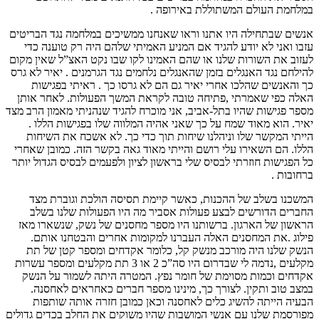
במלחמת העולם המשתוללת באירופה .
אנשים שבתחילה היו אתנו וראו שאנחנו ממשיכים במלחמה נגד הבריטים
עזבו ואני לא יודע להגיד אם המניע האמיתי שלהם היה רק טוענה כדי
לעזוב את השורות שלנו או שהם האמינו לקו שבו נקט האצ”ל שאין מקום
להילחם נגד האנגלים בזמן שהאנגלים נלחמים נגד הגרמנים . יאיר לא גרס
כך והאנשים שהלכו אחרי יאיר גם הם לא גרסו כך . ראיתי בפגישות
האלה כפי שאמרתי ,פתיחה טובה לקראת המשך הפעולות. לאחר אותן
מספר פגישות שהיו בתל-אביב, אני מוכרח להגיד שנהניתי מאמון הרב מצד
יאיר. הוא מאוד שמח על כך שאני אהיה המלווה שלו בפגישות הללו .
הייתי המקשר שלו וניהלנו שיחות תוך כדי כך. לא אשכח את השיחות
הללו. הם השאירו עלי רושם והייתי מאוד גאה בקשר הזה. כמובן שאחרי
כל הפגישות חוזרתי לבסיס שלי בראשון לציון ולפעמים לבסיס הגדול יותר
ברחובות .
המשכנו בשלב של ההכנות, כאשר קיימת תסיסה הולכת וגוברת מצד
החברים הדורשים לבצע פעולות אסביר מה היו הפעולות שלנו בשלב
הראשון של הארגון. ברשותנו היו מספר מחסנים של נשק, שנשארו מאז
פילוג .את המחסנים האלה העברנו למקומות אחרים והבטחנו אותם.
הנשק שלנו היה מורכב מנשק קל, כלומר אקדחים ומספר קטן של תת
מקלעים ,נדמה לי שבדרום היו סה”כ 2 או 3 תת מקלעים ומספר עשרות
אקדחים וכמות מסוימת של חומר נפץ. המטרה היתה לשמור על הנשק
במצב טוב ותקין. לצורך כך, מינינו מספר חברים כאחראים לאחסנה.
הבעיה הייתה להשיג כלים לאחסנה וכאן כמובן חזרה אותה שותפות
מפורסמת שלנו עם אנשי המושבות שהיו משוקים את החלב בכדים גדולים