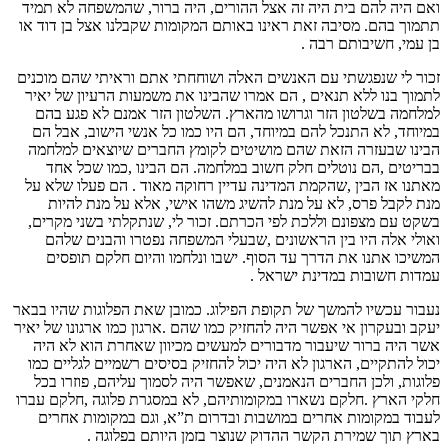
ואם היה להם בית היה זה אצל ההורים, היה ברור, שהמשפחה לא תמיד
תתמוך בהם. מסיבה זאת ראינו באותם המקומות שקבלנו אצל בן דוד או
בן עמי, חשיבותם רבה .
זכור לי שנפגשתי עם האנשים האלה ושוחחתי אתם וראיתי שהם מוכנים
לתמוך בנו ללא תנאים , הם אמרו שהבינו את משמעות הרעיון של יאיר
למלחמה בשלטון הזר וגרושו מהארץ. השלטון הזר אמנם לא פגע בהם
במיוחד, לא התנכל להם במיוחד, הם היו כמו כל אנשי הישוב, אבל הם
הבינו שבעזרה הזאת שהם מושיטים לקומץ החברים שיוצאים למלחמה
בבריטים ,הם נוטלים חלק חשוב במלחמה. הם הבינו ,כמו שכל אחד
מאתנו אז הבין ,שהקמת המדינה עדיין רחוקה מאוד . הם פעלו שלא על
מנת לקבל פרס, לא על מנת להשיג משהו אישי, אלא על מנת להיות
בשקט עם מצפונם וללכת לפי הכרתם. זכור לי, שנתקלתי בשני מקרים,
ואולי אלה היו בין הראשונים ,שבעלי המשפחה נפטרו והבנים שלהם
המשיכו אתנו את הדרך עד הסוף. ישבו ונלחמו והיום חלקם תופסים
עמדות חשובות במדינת ישראל .
נעבור עכשיו להמשך של תקופת הפילוג. כמובן שאת הפלוגות שהיו בבאר
יעקב ובעקרון אי אפשר היה להחזיק כמו שהם .ארגון כמו ארגונו של יאיר
אשר היה ברור שיעבור מדבורים למעשים מכיוון שאחרת הוא לא היה
יכול להתקיים, הארגון לא היה יכול להחזיק בסיסים רשמיים לגליים כמו
פלוגות, ולכן החברים הנאמנים, שאפשר היה לסמוך עליהם, פוזרו בכל
חלקי הארץ .חלקם נשארו במקומותיהם, לא במסגרת פלוגה ,חלקם עברו
לעבוד במקומות אחרים במושבות ובדרום ת”א, וגם במקומות אחרים
בארץ תוך שמירת הקשר ההדוק שנוצר בזמן היותם בפלוגה .