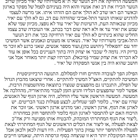
ולמעשה הרחיקה את רוב הנוער של ת”א משורותיו של יאיר מכיוון שרוב
הנוער הכירו את דב ואת אנשיו והוא היה בעיניהם לסמל של מפקד בארגון
וכאשר הם ראו שדב לא הולך אתם הם הזדהו איתו. אני מרשה לעצמי
להדגיש שאותו הנוער התל-אביבי שהזדהה עם דב, גם לא הלך עם יאיר.
מכיוון שבאותה העת, הרעיונות של יאיר עוד לא נופצו, מכיוון שמי שלא
שמע את יאיר עד אז ולא ראה שום דבר בכתב, אזי העובדה שדב עצמו
החליט שהוא בינתיים לא הולך עם יאיר הרחיקה בכך את רוב הנוער
התל-אביבי משורותיו של יאיר. נשארנו אז מעטים ונאמנים אשר המשיכו
יחד עם “הפאלח” (יהושע כהן),ועוד מספר אנשים, שאני כרגע לא זוכר מי
בדיוק היו. נדמה לי שכבר אז יצחק היה בתוך העניינים בכל אופן אז עוד
לא הכרתי את יצחק שמיר (מיכאל). הכרתיו קצת יותר מאוחר אבל אני
חושב שהוא היה בין אנשי המפקדה של יאיר .
הפילוג הפך לעובדה והחיים חזרו למסלולם. התנועה הרביזיוניסטית
המשיכה להתקיים, האצ”ל המשיך להתקיים . אחרי שיצאנו מהבוץ הגדול
של הפילוג, התגברנו גם מהפצעים שנוצרו כתוצאה מההשמצות הרבות,
אפשר לומר שהפצעים הגלידו והגיע הזמן לעבור מהתיאוריה, מההלכה אל
המעשה. המעשה הראשון אשר עליו הוחלט, היה ארגון הגוף של האנשים,
שהיו עם יאיר,. כלומר לפני שנחליט, לבצע פעולות כנגד הבריטים. יש
לארגן את הגוף, ארגון ראשוני, ואני מדגיש ארגון ראשוני .אני זוכר את
הויכוח האם יש להתמסר לארגון הגוף כלומר להתחפר חזק במחתרת
,ליצור את הגוף המחתרתי המובהק, להבטיח אותו מפגיעה ורק אח”כ
לצאת לפעולה ,או ליצור את הכלים הראשונים של הגוף המחתרתי לצאת
לפעולה ולהתחפר יותר עמוק בתוך הפעילות . היו דעות לכאן ולכאן אבל
הדעה המקובלת יותר היא זו שניצחה בסוף וגרסתה היתה, שאנחנו חייבים