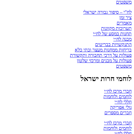
משפטים
לח”י – סיפור גבורה ישראלי
ציר זמן
מאמרים
תערוכות מקוונות
תחנות במסע של לח״י
מבנה לח״י
התנקשויות בבריטים
בריחות ממחנות מעצר ובתי כלא
פעולות על דרכי תחבורה ותקשורת
פעולות על מבנים ומרכזי שלטון
משפטים
לוחמי חרות ישראל
חברי מרכז לח״י
לוחמים ולוחמות
חללי לח״י
גולי אפריקה
חברים מספרים
חברי מרכז לח״י
לוחמים ולוחמות
חללי לח״י