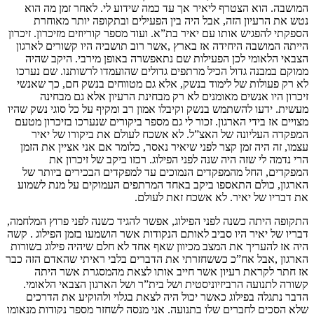
המושבה. הוא הצטרף ליאיר אך עד כמה שידוע לי. לאחר זמן מה הוא
נטש את הרעיון הזה, אבל היה בין הפעילים ובתקופה יותר מאוחרת
הספקתי להפגיש אותו עם יאיר בת”א. ועוד מספר קוריוזים מזיכרון. זיכרון
הייתה המושבה היחידה אז בארץ ,אשר רוב תושביה היו קשורים לארגון
הצבאי הלאומי לכן הפעילות שם נתאפשרה באופן מירבי. היקב שהיה
ממוקם במבנה גדול הכיל מרתפים גדולים שהועמדו לרשותנו. שם נערכו
לא רק פעולות של לימוד בנשק, אלא גם מטווחים בנשק חם, כך שאנשי
זיכרון היו אנשים מאומנים לא רק מבחינת הרעיון אלא גם מבחינה
מעשית. ידעו להשתמש בנשק וקיבלו אמון רב ומקיף על כל סוגי נשק שהיו
מצויים אז בידי הארגון. זכור לי גם מספר ביקורים שנערכו בזיכרון מטעם
המפקדה העליונה של האצ”ל. לא אשכח לעולם את ביקורו של יאיר
עצמו, זה היה זמן קצר לפני שיאיר נאסר, כלומר אם אני אציין את הזמן
הרי נדמה לי שזה היה שנה לפני הפילוג. רכזו ביקב של זיכרון את
המפקדים, החל מהמפקדים הנמוכים עד למפקדים הבכירים ביותר של
הארגון, כולם התאספו ביקב באחד המרתפים העמוקים על מנת לשמוע
את דבריו של יאיר. לא אשכח זאת לעולם.
התקופה היתה כשנה לפני הפילוג, אפשר להגיד כשנה לפני פרוץ המלחמה,
דבריו של יאיר היו סביב לאותם הנקודות אשר הושמעו בזמן הפילוג . קשה
היה אז להעריך את המצב מכיוון שאף אחד לא חלם שיהיה פילוג בשורות
הארגון ,אבל אח”כ כששחזרתי את הדברים בלבי ראיתי שהאדם הזה כבר
אז חתר לקראת רעיון אשר חייב אותו לצאת מהמסגרת אשר היתה
קשורה לתנועה הרביזיוניסטית ושל בית”ר ושל הארגון הצבאי הלאומי.
הדבר נתגלה בפילוג כאשר יכול היה לצאת בגלוי ולהוקיע את הדרכים
שלא הסכים לחברים שלו בתנועה. אני מנסה לשחזר מספר נקודות מנאומו