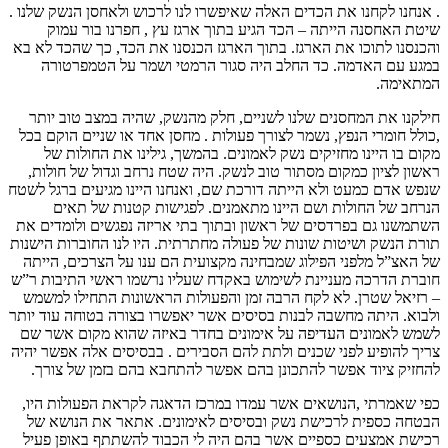
. אנחנו לקחנו את הכדים האלה שאיפשרו לנו לרכוש ולאחסן הנשק שלנו .
שיטת האחסנה הייתה – הכד הגיע בתוך ארגז עץ , חפרנו בור עמוק
והכנסנו לתוכו את הארגז. בתוך הארגז הכנסנו את הכד, כך שהכד לא בא
במגע עם האדמה. כד החלב היה סגור הרמטי ושמר על הטמפרטורה
המתאימה.
חילקנו את המחסנים שלנו לשניים, חלק מהנשק, שהיה במצב טוב יותר
,כולל חומרי הנפץ, נשמר לצורך פעולות . מחסן אחד או שניים הוקם בכל
מקום בו היינו מחזיקים נשק לאמונים. בהמשך, גילינו את החולות של
ראשון לציון כמקום מסתור טוב לנשק. היה שטח נרחב וגדול של חולות,
שנפש אדם כמעט ולא הייתה דורכת שם, ואנחנו היינו מגיעים ברגל לשטח
הנרחב של החולות ושם היינו מתאמנים. לפגישות קטנות של תאים
השתמשנו גם בפרדסים של ראשון ובתוך בתי אריזה נפגשים ולומדים את
תורת הנשק ושיטות שונות של פעולה מחתרתית. היו לנו החוברות הישנות
של האצ”ל מלפני הפילוג שמבחינה מקצועית הם ענו על הצרכים, הייתה
חוברת הדרכה מעניינת לשימוש באקדח שעליו נרשמו ראשי התיבות ר”ש
– רזיאל שטרן. לא לקח הרבה זמן והפעולות הראשונות התחילו למשמש
ולבוא. היתה מחשבה לבנות בסיסים אשר יאפשרו בצורה בטוחה עוד יותר
לשמש לאמונים העדיפה על אימונים בחדר באיזה שהוא מקום אשר שם
צריך להופיע לפני שכנים ולתת להם הסבירים . בבסיסים אלה אפשר יהיה
להחזיק ציוד אפשר להתכונן בהם אפשר להתחבא בהם בזמן של צורך.
כפי שאמרתי ,הנושאים אשר עמדו במרכז הדאגה לקראת הפעולות היו,
הבטחה כספית לרכישת נשק ובסיסים לאימונים. אתאר את הנושא של
רכישת אמצעים כספיים אשר בהם היה לי הכבוד להשתתף באופן פעיל