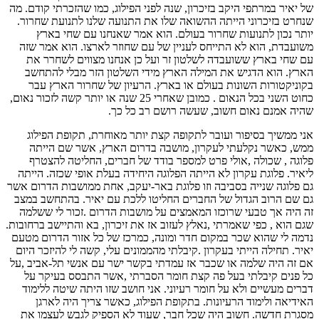
של יאיר במרתפי היקב בזיכרון, שנה לפני הפילוג, כמו שהזכרתי קודם. מה
שנחרט בזיכרוני הייתה ההשואה שלו את התנועה שלנו לתנועת שחרור.
יותר נכון לתנועות שחרור בעולם. הוא אמר שאנחנו עם שחי בארץ
משועבדת, הוא לא התייחס לעניין של עם שחוזר לארצו. הוא אמר שזה
עם שחי בארץ ששועבדה לשלטון זר ועל כן אנחנו מצווים לשחרר את
הארץ. הוא הדגיש את המילה הארץ מידי השלטון הזר מבלי להתחשב
בקוניקטורות השונות בעולם או בארץ. הרעיון של שחרור הארץ עבר
כחוט השני בכל הנאום . כמובן שאחרי 25 שנה או יותר קשה לזכור נאום,
שהיה אמנם נאום חשוב, שעשה רושם רב כל כך.
אני ממשיך בסיפור ועובר לתקופה קצת יותר מאוחרת, תקופת הפילוג
ממש, כאשר נקלעתי לעקרון, מושבה בדרום הארץ, אשר שם הייתה
פלוגה , שכולה ,אולי פרט למספר בודד של חברים, החליטה להצטרף
ליאיר. פלוגת עקרון לא הייתה הפלוגה היחידה בעלת אופי שכזה. הייתה
גם פלוגה שנייה בסביבה וזו פלוגת באר-יעקב, אחת ממושבות הדרום אשר
גם שם הרוב הגדול של החברים החליטו ללכת עם יאיר. בהתחשב במצב
זה היה אך טבעי שרוכזו המאמצים על מושבות הדרום .זכור לי ששלמה
שגם הוא , כפי שאמרתי ,נאלץ לעזוב אז את זיכרון, בא והתיישב ברחובות.
נדמה לי שהוא שכר במקום חדר ומונה, כמרכז של כל אזור הדרום מטעם
יאיר. תחילה הייתי בעקרון .קיבלתי מהממונים עלי, קשה לי להיזכר היום
אם זה היה שלמה או שכבר אז עמדתי בקשר ישר עם אנשי תל-אביב ,על
כל פנים קיבלתי בעל פה קצת חומר הסברתי ,אשר התבסס בעיקר על
דברים מעשיים ולא על חומר רעיוני. אני חושב שזו היתה שיטה ללימוד
האידיאה ולימוד הרעיונות. בתקופת הפילוג, כאשר צריך היה לארגן
מסגרת חדשה. חשוב היה שכל חבר, שעוד לא הספיק לגבש לעצמו את