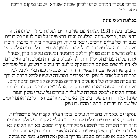
בדרכי פגשתי המונים שרצו לכיוון שכונת שפירא. ישבנו במקום הריכוז
מספר ימים.
בפלוגת ראש-פינה
באביב, בשנת 1931 ,יצאתי עם שני בחורים לפלוגת בית”ר שחנתה ,זה
כחצי שנה, בראש-פינה. הפלוגות נוצרו בראשיתן על מנת לעזור בסידורים
בעבודה של עולים חדשים, יוצאי בית”ר. רק בועידת בית”ר בדנציג, הוכרז
על גיוס חובה של עולי בית”ר לפלוגות למשך שנתיים. כל חברי הפלוגה היו
עולים חדשים רובם מפולין וחלקם מרומניה (ביניהם עקיבא ברון, שניהל
את הפלוגה עם יצחק ילין). התחלנו לעסוק בהברחת עולים. רוב האיכרים
לא היו להוטים באותם הימים לקלוט לעבודה עולים חדשים, אבל סינדיקס
הדבק, שהתקשר עם התעשיין היהודי שרשבסקי, כפה עליו לקבל לכל
הפחות פועל אחד למשק. היו איכרים במושבה שהגיעו לכלל הכרה בצורך
בהעסקה מסיבית של הפועלים היהודיים מנימוקים לאומיים וביטחוניים.
על הערבים עשה בואנו רושם חזק. קראו לנו “מוסקוביה”. נקטנו כלפיהם
עמדה תקיפה (למשל במקרה של עליית עדרים על שטחי משק העזר
שלנו) למורת רוחם של רבים מן האיכרים. יחד עם זאת קיימנו אתם יחסים
של שכנות וידידות. רכשנו מהם גם נשק.
עסקנו גם ,כאמור, בהברחת עולים. בימי העליה לקברו של טרומפלדור,
בתל-חי ,היינו מצרפים עולים לחוזרים מן העלייה לקבר, כשחלק מחברינו
חוזר דרך השדות כדי להימנע מביקורת פקידי המכס. באותה תקופה בא
אלינו גם מדריך ראשון מטעם ההגנה הלאומית, נחום לוין מחיפה. היה
מבקר פעם או פעמיים בשבוע מדריך בנשק (אקדחים). בימי התעמולה