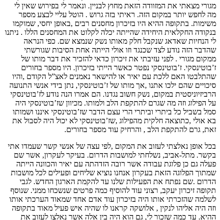
מגורי מצאתי את המזוודה הזאת מחוץ לבניין. ונאמר לי בפירוש שאין לי
מה לחפש יותר במקום הזה. ראיתי בזה גרוש . הוטל עליי לבצע מספר
משימות. בתקופה ההיא היו בזיכרון מחסנים רבים ,באופן יחסי, שמוקמו
בנקודה החקלאית היחידה שהייתה יכלה לקלוט את המחסנים הללו . ניתנו
לי הנחיות שאדאג שנקבל חלק מאותו נשק שנמצא שם. כפי הנראה
שהדבר הזה נודע לצד שכנגד וזו אולי הייתה אחת הסיבות שגורשתי
ממקום מגורי . לפני עזיבתי את זיכרון כדאי להזכיר את דבר מותו של
ז’בוטינסקי. ז’בוטינסקי נפטר כאשר הייתי בזיכרון. היו מספר בחורים
שהתלבטו האם ללכת עם יאיר או להישאר נאמנים לאצ”ל הקודם ,והיו
סיכויים שהם ילכו אתנו ,אך מותו של ז’בוטינסקי, נתן בידי אנשי התנועה
הרביזיוניסטית במקום, נשק חשוב נגדנו. הם אמרו הנה נודע לז’בוטינסקי
על הפילוג וזה מה שגרם להתקפת הלב ולמותו. מכיוון שז’בוטינסקי היה
סמל בשביל כל ביתרי וביתרי הרי עצם הדבר שז’בוטינסקי איננו ושמותו
בא אולי ,כתוצאה חלקית מהפילוג ,שז’בוטינסקי לא יכול היה לסבול את
זאת, גרם להתקפת הלב , והרחיק עוד מספר בחורים.
בכל אופן נאלצתי לעזוב את המקום ,לפי עצה של אנשי קשר שעמדו אתי
בקשר. מתל-אביב, נשלחתי למושבות הדרום. בעיקר לעקרון, אשר שם
פעלה גם כן פלוגת עבודה אשר רובה הזדהתה עם יאיר והכוונה הייתה
שמתוך הפלוגה הזאת בעקרון אנחנו נוציא שליחים ופעילים לכל מושבות
הדרום .שם נפתח את הפעילות שלנו עד להקמת הארגון החדש. לגבי
תקופה זיכרון יעקב, רצוני עוד להוסיף כמה פרטים שנשכחו ממני. שנוסף
לשלמה שהזכרתי אותו היה בזיכרון עוד אדם אחד שמאוד הערכתי אותו
וזה היה אליהו לנקין , אלושקה קראנו לו שהיה איש פעיל מאוד בתקופה
ההיא. עד כמה שזכור לי, גם הוא היה בין אלה אשר נאלצו לעזוב את