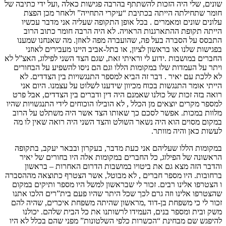
שונים, שלי היה הזכות להשתתף בהרבה פגישות כאלה ,ועל ידי כתיבה של
חומר שתחילתה הייתה בכתיבת “עיקרי התחייה” ולאחר מכן הפצת
עלונים שונים ומאמרים . בכל אופן התקופה שעליה אני מדבר עכשיו
הייתה תקופת ההתארגנות הראויה. לא היה הרבה חומר כתוב הרוב
התבסס על הסברה בעל פה, שהועברה מפה לאוזן. מה שאנחנו שמענו
בפגישות שלנו או בראשון לציון, או בתל-אביב היינו מעבירים לאוזני
החברים במושבות .ידוע לי וראיתי זאת, שגם הצד השני לפילוג, האצ”ל לא
ויתר על העמדות שלו במקומות הללו וגם הם ניסו להשפיע על הבחורים
לא ללכת עם יאיר . דבר זה הביא למספר התנגשויות בין הצדדים. לא
הייתי אומר התנגשות בכוח מכיוון שידענו לשלוט על עצמנו. היום אני
רואה בזה זכות של כולנו שאמנם היה דין ודברים בין הצדדים, אבל פרט
למספר מקרים יוצאים מן הכלל , לא הובילו הוכוחים לידי התנגשויות שהיו
מלוות במכות. אפשר לסכם כך שאותו הצד אשר היה משתלט על הרוב
במקום מסוים הוא היה נשאר השולט והצד השני היה רואה שאין לו מה
לעשות כאן והיה מוותר.
במקומות הללו שעליהם אני כעת מדבר, בעקרון ובבאר יעקב, בתקופה
הראשונה של הפילוג, כל החברים במקומות אלה היו בחורים של יאיר
והדבר הזה מצא גם את ביטויו במושבות הדרום האחרות – בראשון
ברחובות. היו מספר חברים , לא מבוטל, אשר הצטרף כתוצאה מההסברה
ו הצטרפו אלינו רבים. זכור לי שבראשון למשל היו מספר ותיקים במקום
שהצטרפו אלינו וזה גרם לכך שכל היתר שהיו פעם בית”רים הלכו אתנו
זכור לי כי משפחת בן-דוד ,מראשון שהיתה משפחת איכרים, שהיה להם
משק ובית ומספר בנים, העמידו לרשותנו את כל הבית שלהם. יכולנו
להיפגש שם מבחינת “הכשרות כלפי השלטונות” מפני שהם בכלל לא היו