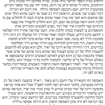
להופיע בבית הספר קלישר בתל-אביב, שהיה ממוקם ליד שכונת כרם
התימנים, נדמה לי שהוא קיים עד היום, באתי יחד עם עוד מספר חברים,
ממושבות הדרום, ושם נתכנסנו לאסיפה גדולה . את רובם לא הכרתי.
דברו בפנינו שני אנשים, הראשון היה דב שעד אז ידענו שהוא הולך אתנו
ופה פתאום הוא הפך את עורו ואמר שהוא אישית קשה לו להחליט עם מי
ללכת והוא רואה פגמים פה ושם, לכן הוא החליט להעמיד את עצמו
בינתיים בצד ולחכות איך יפול דבר. מציע לאנשים המכירים אותו
והמאמינים בו לעשות כמוהו וללכת אתו. השני שהרצה אחריו היה הפלאח
( יהושע כהן) הידוע, שעלה לבמה ואמר שהדרך הזו שהעלה דב הינה דרך
מסוכנת ודרך לא נכונה. מפני שאם יש איזה שהוא סיכוי להגיע למשהו
בארץ הזאת, הרי מוכרחים להזדהות עם הדרך שהיא דרך המלחמה
בבריטים, דרך היחידה שהיא דרכו של יאיר, ולכן הוא מציע לא להישמע
להצעות הללו של דב שהם הצעות כפי שהוא כינה אותם של אדם אשר
מפחד מהבאות ועל כן והוא הציע לאותם האנשים הרבים שהצטופפו אז
באולם הגדול של בי”ס קלישר, להמשיך ללכת בדרך שבחר הוא ,כלומר
בדרכו של יאיר. לאחר האסיפה הזאת התפזרו האנשים במסדרונות ובחצר
והתחילו בויכוח שהתבטא בצעקות ושלא הלם את האווירה שהייתה
בארגון לפני זה.
האסיפה הזו השאירה עלי רושם גרוע מאוד . ראיתי בהצעה הזאת של דב
בריחה ממערכה, כלומר הוא לא רצה לחזור לאצ”ל אבל הוא פחד כנראה
מהמשך דרכו של יאיר מכיוון שידוע לי שדב הכיר את יאיר, וכנראה שהוא
ידע שלאחר הדיבורים כשיגיע רגע ההתארגנות הראשונה, הוא יצטרך
לקבל החלטה ולהצטרף למלחמה בבריטים. לפי הרושם שאני קיבלתי, הוא
כפי הנראה לא היה מוכן לאסיפה הזאת, היא הייתה אסיפה גורלית