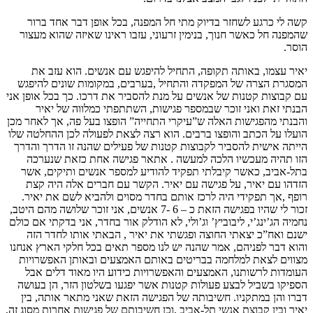
קשה לי כרגע לשחזר בדיוק מתי חל המפנה, בכל אופן דבר אחד ברור
שהמפנה חל כאשר חנוך, בנימין זרעוני, עזבו ראינו שאיזה שהוא מעצור
הוסר.
יאיר עצמו, באותה תקופה, התחיל להיפגש עם אנשים. הוא עזב את
המסגרת הצרה של המפקדה והתחיל ,בערבים, במקומות שונים להיפגש
עם קבוצות קטנות של אנשים על מנת להסביר את דרכו. כך בכל אופן אני
הבנתי זאת ואני זוכר שבמספר פגישות, השתתפתי כמלווה של יאיר
והבנתי מהפגישות האלה ש”עיקרי התחייה” הופצו בעל פה, אך לאחר מכן
הועלו על הכתב והופצו ברבים. הוא רצה לצאת לפעולה לכן ההחלטה שלו
הייתה אישית להסביר לקבוצות קטנות של פעילים שהנה זו הדרך והדרך
הזו תהיה מעכשיו הלכה למעשה . אתאר פגישה אחת כזאת שנערכה
בתל-אביב, כאשר קיבלתי תפקיד להודיע למספר אנשים ותיקים, אשר
הזדהו עם יאיר, על פגישה עם יאיר. הקשר עם חברים אלה היה קצת
רופף ,אך תפקידי היה לרכז אותם בחדר מסוים ולהביא לשם את יאיר.
זכור לי שהיו בפגישה הזאת כ – 6 -7 אנשים, אני זוכר שלושה מהם היטב,
נחמיה הג’ינג’י, ליבוביץ’ וג’ולי, לא הודלק אור בחדר, אני בדקתי אם כולם
ישנם ואח”כ יצאתי החוצה ופגשתי את יאיר , הבאתי אותו לחדר הזה
והוא דבר לפניהם, אמר שהנה יש לנו מספר תאים בכל חלקי הארץ אנחנו
מצווים לצאת למלחמה בבריטים באותם האמצעים ובאותן האפשרויות
העומדות לרשותנו, האמצעים והאפשרויות כידוע היו מאוד דלים אבל
הספיקו בשביל לבצע פעולות קטנות אשר יפגעו בשלטון הזר, הן בעושה
דברו והן במתקניו. חשיבותה של הפגישה הזאת שאני מתאר אותה, בין
יאיר ובין קבוצת אנשי תל-אביב ,וכן חשיבותם של פגישות אחרות מסוג זה,