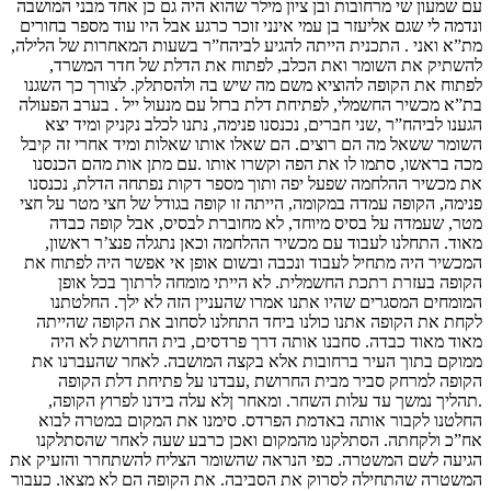
עם שמעון שי מרחובות ובן ציון מילר שהוא היה גם כן אחד מבני המושבה
ונדמה לי שגם אליעזר בן עמי אינני זוכר כרגע אבל היו עוד מספר בחורים
מת”א ואני . התכנית הייתה להגיע לביהח”ר בשעות המאחרות של הלילה,
להשתיק את השומר ואת הכלב, לפתוח את הדלת של חדר המשרד,
לפתוח את הקופה להוציא משם מה שיש בה ולהסתלק. לצורך כך השגנו
בת”א מכשיר החשמלי, לפתיחת דלת ברזל עם מנעול ייל . בערב הפעולה
הגענו לביהח”ר ,שני חברים, נכנסנו פנימה, נתנו לכלב נקניק ומיד יצא
השומר ששאל מה הם רוצים. הם שאלו אותו שאלות ומיד אחרי זה קיבל
מכה בראשו, סתמו לו את הפה וקשרו אותו .עם מתן אות מהם הכנסנו
את מכשיר ההלחמה שפעל יפה ותוך מספר דקות נפתחה הדלת, נכנסנו
פנימה, הקופה עמדה במקומה, הייתה זו קופה בגודל של חצי מטר על חצי
מטר, שעמדה על בסיס מיוחד, לא מחוברת לבסיס, אבל קופה כבדה
מאוד. התחלנו לעבוד עם מכשיר ההלחמה וכאן נתגלה פנצ’ר ראשון,
המכשיר היה מתחיל לעבוד ונכבה ובשום אופן אי אפשר היה לפתוח את
הקופה בעזרת רתכת החשמלית. לא הייתי מומחה לרתוך בכל אופן
המומחים המסגרים שהיו אתנו אמרו שהעניין הזה לא ילך. החלטתנו
לקחת את הקופה אתנו כולנו ביחד התחלנו לסחוב את הקופה שהייתה
מאוד מאוד כבדה. סחבנו אותה דרך פרדסים, בית החרושת לא היה
ממוקם בתוך העיר ברחובות אלא בקצה המושבה. לאחר שהעברנו את
הקופה למרחק סביר מבית החרושת ,עבדנו על פתיחת דלת הקופה
.תהליך נמשך עד עלות השחר. ומאחר ןלא עלה בידנו לפרוץ הקופה,
החלטנו לקבור אותה באדמת הפרדס. סימנו את המקום במטרה לבוא
אח”כ ולקחתה. הסתלקנו מהמקום ואכן כרבע שעה לאחר שהסתלקנו
הגיעה לשם המשטרה. כפי הנראה שהשומר הצליח להשתחרר והזעיק את
המשטרה שהתחילה לסרוק את הסביבה. את הקופה הם לא מצאו. כעבור