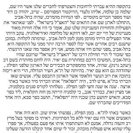
בתקופה ההיא עברתי לרחובות והצטרפתי לחברים שלנו אשר היו שם,
שלמה בן שלמה, אליהו גלעדי ,הדוקטור המפורסם – שייב, יהודה בן דוד
ועוד מספר חברים מקומיים . לפי הנחיות מהמרכז, שהיה בתל-אביב
,התחלנו לארגן שם את התאים של “האצ”ל בישראל” . לפני שאתאר את
הפעילות והחוויות המעניינות שלנו שם, אומר כי היו אלה חוויות מאוד
מעניינות של חיי יום יום, לאו דווקא של מלחמה ואידיאולוגיה. עקב היותי
אחד הפעילים הייתי מזדמן מזמן לזמן לתל-אביב , שדמתה לקלחת .כמובן
שישנם רבים אחרים אשר יכלו לספר הרבה יותר ממני על התקופה היא
בתל-אביב ,מפני שהם חיו אותה ממש, אני רק אספר מה שאני הרגשתי.
כפי שזכור לי הרי תחילת דרכו של “האצ”ל בישראל” שרובם שהיו
בתל-אביב ,המשיכו דרכם במחתרת עם יאיר. היה לוחם מחתרת בשם דב
(יעקב גרנק), שהיה, אחד מהמפקדים הבכירים של הארגון שלפני הפילוג ,
שהזדהה גם הוא עם יאיר. בהיותה של ת”א, העיר הגדולה, הרי היא ריכזה
בתוכה את רוב הנוער הלאומי אשר הארגון התבסס עליו. אנשים שאז
הכרתי בת”א ,פרט לדב , היה “הפלאח” אותו הכרתי מיד כאשר באתי
ארצה . שנה או שנה וחצי לפני הפילוג . נשלחתי לקורס סגנים בקלמניה,
אני מציין זאת, כבדרך אגב,, כי קלמניה הייתה מן חוה חקלאית ,ליד כפר
סבא, והאיש יהושע כהן שכניו היה “הפלאח”, תושב כפר סבא, היה אחד
המדריכים שהכרתי שם.
כאשר באתי לת”א . בזמן הפילוג , נפגשתי איתו שוב. הוא היה אחד
האנשים אשר היו עם יאיר ללא כל הסתייגות. ראיתי בו מפקד בעל מרץ
רב והעזה גדולה. אמנם לא השתתפתי איתו אף פעם בפעולה, אך ספרו
עליו שהוא איש פעולות מובהק. זכור לי שיום אחד קיבלנו הודעה שעלינו