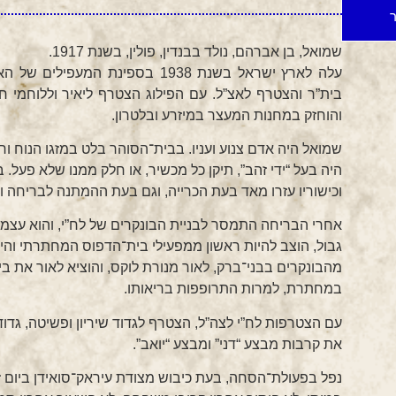
ר
שמואל, בן אברהם, נולד בבנדין, פולין, בשנת 1917.
עלה לארץ ישראל בשנת 1938 בספינת 
בית”ר והצטרף לאצ”ל. עם הפילוג הצטרף ליאיר וללוחמי 
והוחזק במחנות המעצר במיזרע ובלטרון.
שמואל היה אדם צנוע ועניו. בבית־הסוהר בלט במזגו הנוח ורצ
וכישוריו עזרו מאד בעת הכרייה, וגם בעת ההמתנה לבריחה 
אחרי הבריחה התמסר לבניית הבונקרים של לח”י, והוא עצמו
גבול, הוצב להיות ראשון ממפעילי בית־הדפוס המחתרתי והי
מהבונקרים בבני־ברק, לאור מנורת לוקס, והוציא לאור את ביט
במחתרת, למרות התרופפות בריאותו.
את קרבות מבצע “דני” ומבצע “יואב”.