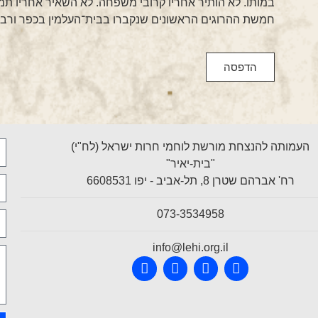
במותו. לא הותיר אחריו קרובי משפחה. לא השאיר אחריו תמו
חמשת ההרוגים הראשונים שנקברו בבית־העלמין בכפר ורבור
הדפסה
העמותה להנצחת מורשת לוחמי חרות ישראל (לח"י)
"בית-יאיר"
רח' אברהם שטרן 8, תל-אביב - יפו 6608531
073-3534958
info@lehi.org.il