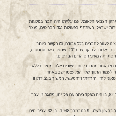
המעפילים של הארגון הצבאי הלאומי. עם עלייתו היה חבר בפלוגות
חרות ישראל. השתתף בפעולות נגד הבריטים, נעצר
ונו לעזור לחברים בכל עבודה, ולו הקשה ביותר.
היה בעל “ידי זהב”, תיקן כל מכשיר, או חלק ממנו שלא פעל. ברח מלטרון עם קבוצת ה־20, שחפרה את המנהרה,
והסתרתה מעיני הסוהרים הבריטים.
 חי באחד מהם. בזכות כישורים אלה ומסירות ללא
ה לעמוד התווך שלו. הוא עצמו ישב באחד
אוני לח”י, “החזית” ו־”המעש”. המשיך בעבודתו זו
עם הצטרפות לח”י לצה”ל, הצטרף לגדוד שיריון ופשיטה, גדוד 82, בו היה מפקד כיתה עם פלוגתו, פלוגה ג’, עבר
נפל בפעולת־הסחה, בעת כיבוש מצודת עיראק־סואידן ביום ז’ בחשון תש”ט, 9 בנובמבר 1948. בן 32 וערירי היה