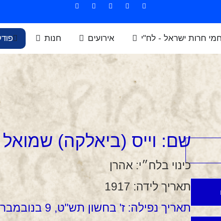
חמי חרות ישראל - לח"י
אירועים
חנות
פוד
שם:
וייס (ביאלקה) שמואל
כינוי בלח״י:
אהרן
תאריך לידה:
1917
תאריך נפילה:
ז' בחשון תש"ט, 9 בנובמבר 1948