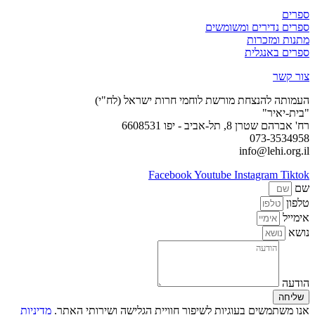
ספרים
ספרים נדירים ומשומשים
מתנות ומזכרות
ספרים באנגלית
צור קשר
העמותה להנצחת מורשת לוחמי חרות ישראל (לח"י)
"בית-יאיר"
רח' אברהם שטרן 8, תל-אביב - יפו 6608531
073-3534958
info@lehi.org.il
Facebook
Youtube
Instagram
Tiktok
שם
טלפון
אימייל
נושא
הודעה
שליחה
אנו משתמשים בעוגיות לשיפור חוויית הגלישה ושירותי האתר.
מדיניות