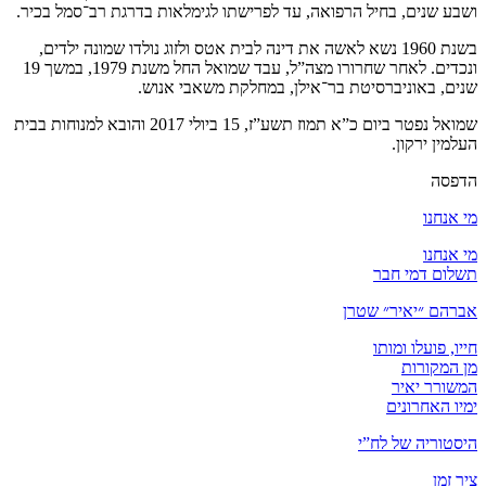
ושבע שנים, בחיל הרפואה, עד לפרישתו לגימלאות בדרגת רב־סמל בכיר.
בשנת 1960 נשא לאשה את דינה לבית אטס ולזוג נולדו שמונה ילדים,
ונכדים. לאחר שחרורו מצה”ל, עבד שמואל החל משנת 1979, במשך 19
שנים, באוניברסיטת בר־אילן, במחלקת משאבי אנוש.
שמואל נפטר ביום כ”א תמוז תשע”ז, 15 ביולי 2017 והובא למנוחות בבית
העלמין ירקון.
הדפסה
מי אנחנו
מי אנחנו
תשלום דמי חבר
אברהם ״יאיר״ שטרן
חייו, פועלו ומותו
מן המקורות
המשורר יאיר
ימיו האחרונים
היסטוריה של לח”י
ציר זמן