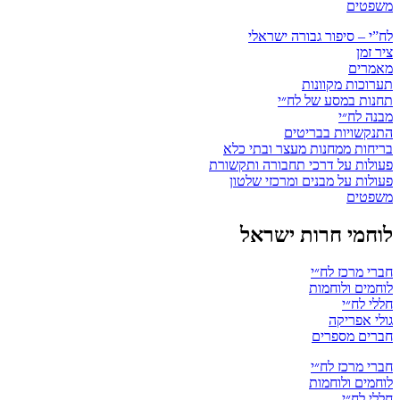
משפטים
לח”י – סיפור גבורה ישראלי
ציר זמן
מאמרים
תערוכות מקוונות
תחנות במסע של לח״י
מבנה לח״י
התנקשויות בבריטים
בריחות ממחנות מעצר ובתי כלא
פעולות על דרכי תחבורה ותקשורת
פעולות על מבנים ומרכזי שלטון
משפטים
לוחמי חרות ישראל
חברי מרכז לח״י
לוחמים ולוחמות
חללי לח״י
גולי אפריקה
חברים מספרים
חברי מרכז לח״י
לוחמים ולוחמות
חללי לח״י