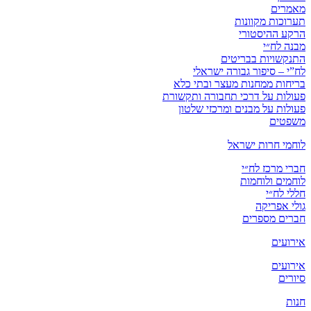
מאמרים
תערוכות מקוונות
הרקע ההיסטורי
מבנה לח״י
התנקשויות בבריטים
לח”י – סיפור גבורה ישראלי
בריחות ממחנות מעצר ובתי כלא
פעולות על דרכי תחבורה ותקשורת
פעולות על מבנים ומרכזי שלטון
משפטים
לוחמי חרות ישראל
חברי מרכז לח״י
לוחמים ולוחמות
חללי לח״י
גולי אפריקה
חברים מספרים
אירועים
אירועים
סיורים
חנות