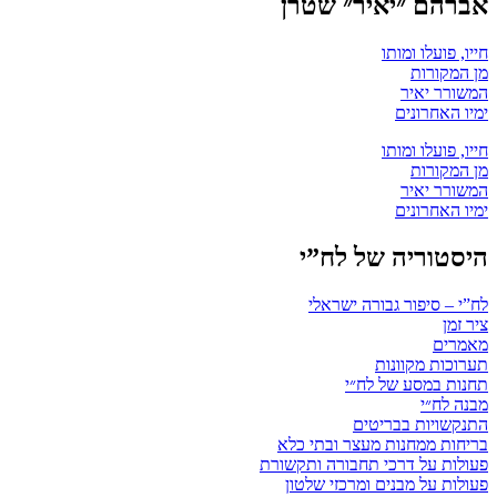
אברהם ״יאיר״ שטרן
חייו, פועלו ומותו
מן המקורות
המשורר יאיר
ימיו האחרונים
חייו, פועלו ומותו
מן המקורות
המשורר יאיר
ימיו האחרונים
היסטוריה של לח”י
לח”י – סיפור גבורה ישראלי
ציר זמן
מאמרים
תערוכות מקוונות
תחנות במסע של לח״י
מבנה לח״י
התנקשויות בבריטים
בריחות ממחנות מעצר ובתי כלא
פעולות על דרכי תחבורה ותקשורת
פעולות על מבנים ומרכזי שלטון