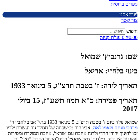
ספרים ברוסית
פודקאסט
צור קשר
חיפוש
0.00
₪
0
עגלת קניות
שם:
גרנביץ' שמואל
כינוי בלח״י:
אריאל
תאריך לידה:
ז' בטבת תרצ"ג, 5 בינואר 1933
תאריך פטירה:
כ"א תמוז תשע"ז, 15 ביולי
2017
שמואל נולד ביום ז’ בטבת תרצ”ג, 5 בינואר 1933 בתל־אביב לאביו ר’
מרדכי מנחם ולאִמו לאה
. אביו היה ממשפחה של חסידי גור ועשרת ילדיו
זכו לחינוך יהודי חרדי ולרוח אהבת עם ישראל, אהבת המולדת ומסירות
נפש עד אין גבול. בילדותו למד שמואל בבית־הספר החרדי “סיני” וכן