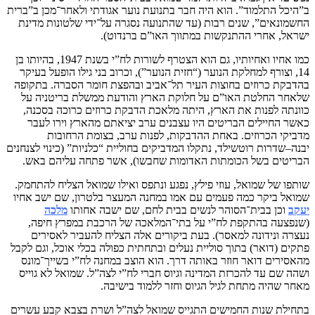
ב”היכל התלמוד”. הוא היה חבר בתנועת נוער אגודתי ולאחר־מכן ב”ברית
החשמונאים”, שנים רבות (עד שהתנועה נסגרה על־ידי שלטונות מדינת
ישראל, אחרי ההתנקשות במתווך האו”ם ברנדוט).
כמו אחיו ואחיותיו, גם הוא הצטרף לשורות לח”י בשנת 1947, בהיותו בן
14, וצורף למחלקת הנוער (“חזית הנוער”), וכרוב בני גילו הופעל בעיקר
בהדבקת כרוזים בחוצות העיר תל־אביב ובהפצת חומר הסברה. בתקופה
שלאחר החלטת האו”ם על חלוקת הארץ והודעת ממשלת בריטניה על
כוונתה לפנות את הארץ, היתה מלאכת הדבקת כרוזים כרוכה בסכנה,
כאשר החיילים הבריטים היו עצבנים ערב יציאתם מהארץ וירו לעבר
מדביקי הכרוזים. באחת ההדבקות, לפנות ערב, בצומת הרחובות
יבנה–שדרות רוטשילד, נתקלו המדביקים בחוליית “כלניות” (כינוי לצנחנים
הבריטים בשל הכומתות האדומות שחבשו), אשר פתחה עליהם באש.
שותפו של שמואל, עוזי פילץ, נפגע ונתפס ואילו שמואל הצליח להתחמק.
שמואל ביקר כמה פעמים עם אמו במחנה המעצר בלטרון, שם ישב אחיו
יעקב
וכן בבית־הסוהר לנשים בבית לחם, שם ישבה אחותו
מלכה
(שנפצעה בהתקפת לח”י על בתי־המלאכה של הרכבת במפרץ חיפה,
נעצרה ונידונה למאסר). בעת ביקורים אלה הצליח להעביר לאסירים
פתקים (דואר) בתוך סוליית נעלים ובתחתית כפולה בכלי אוכל, וגם לקבל
מהאסירים דואר חוזר באותה דרך. הוא הוצב במחנה לח”י בשייך־מונס
ושהה שם עד להכרזת המדינה וגיוס חברי לח”י לצה”ל. שמואל לא גוייס
מאחר שהיה מתחת לגיל הגיוס וחזר ללמוד בישיבה.
בתחילת שנות החמישים התגייס שמואל לצה”ל ושרת בצבא קבע עשרים