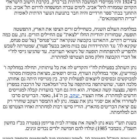
ב־1924 והיו ממייסדי המושבה הדתית בני־ברק, בקרבת הישוב הישראלי
הקדום שממזרח לתל־אביב. לימים עברה המשפחה לדרום תל־אביב. נתן
התחנך בבתי־ספר חרדיים והיה חבר בתנועת הנוער הדתית לאומית
“ברית החשמונאים”.
במלחמת העולם השניה, כשחיילים זרים הציפו את הארץ, התפשטה
תופעה, שבחורות יהודיות החלו “לצאת” עם החיילים הזרים. נתן, עם כמה
צעירים דתיים, התארגנו בקבוצה שנקראה “בני־פנחס” (על שם פנחס,
שקינא לה’ נגד ההתיידדות עם בנות מואב בבעל־פעור), שמטרתה לשבש
ולהפריע להתפתחות תופעה של נישואי תערובת. עד שהגיעו גייסי לח”י
אל חברי הקבוצה וחלק מהם הצטרפו למחתרת.
נתן השתלב בפעילות לח”י והקדיש לה את כל עיתותיו, תחילה במחלקה ו’
(מודיעין), אחַר במחלקת העורף, בגיוס רופאים, מציאת מקומות מסתור
למבוקשים ובסיסים ליוצאים לפעולות קרב. בין מגוייסיו היתה גם אחותו,
מלכה הפנר, שהשתתפה בהתקפה על בתי־המלאכה של הרכבת במפרץ
חיפה, נפצעה קשה ונאסרה. הוא היה גם חבר בוועדות קבלה למגוייסים
חדשים למחתרת. אחיו הצעיר,
יעקב
, בן ה־14, נאסר. הבריטים סרבו
לשחררו אלא אם יסגיר נתן את עצמו. נתן לא התמסר ויעקב שוחרר רק
עם יציאת הבריטים מהארץ. הוריו סייעו רבות למחתרת ואחיו הצטרפו גם
הם למלחמתה.
בשנת תש”י נשא נתן לאִשה את צפורה לבית פרידמן (נפטרה בכ”ז בחשון
תשמ”ו, נובמבר 1985) ונולדו להם חמישה ילדים נכדים ונינים.
נתן שרת בצה”ל בחטיבה 10. לאחר שחרורו פנה למשפטים והוסמך כטוען