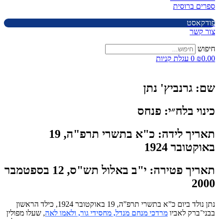
ספרים ברוסית
פודקאסט
צור קשר
חיפוש
0.00
₪
0
עגלת קניות
שם:
גרנביץ' נתן
כינוי בלח״י:
פנחס
תאריך לידה:
כ"א בתשרי תרפ"ה, 19
באוקטובר 1924
תאריך פטירה:
י"ב באלול תש"ס, 12 בספטמבר
2000
נתן נולד ביום כ”א בתשרי תרפ”ה, 19 באוקטובר 1924, כילד הראשון
בבני־ברק לאביו
מרדכי מנחם מנדל, מחסידי גור, ולאמו לאה
, שעלו מפולין