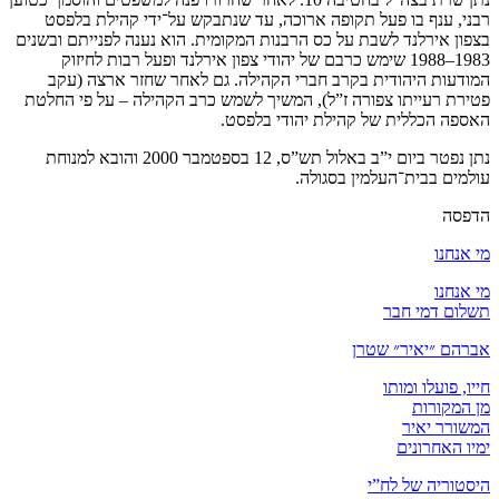
רבני, ענף בו פעל תקופה ארוכה, עד שנתבקש על־ידי קהילת בלפסט
בצפון אירלנד לשבת על כס הרבנות המקומית. הוא נענה לפנייתם ובשנים
1983–1988 שימש כרבם של יהודי צפון אירלנד ופעל רבות לחיזוק
המודעות היהודית בקרב חברי הקהילה. גם לאחר שחזר ארצה (עקב
פטירת רעייתו צפורה ז”ל), המשיך לשמש כרב הקהילה – על פי החלטת
האספה הכללית של קהילת יהודי בלפסט.
נתן נפטר ביום י”ב באלול תש”ס, 12 בספטמבר 2000 והובא למנוחת
עולמים בבית־העלמין בסגולה.
הדפסה
מי אנחנו
מי אנחנו
תשלום דמי חבר
אברהם ״יאיר״ שטרן
חייו, פועלו ומותו
מן המקורות
המשורר יאיר
ימיו האחרונים
היסטוריה של לח”י