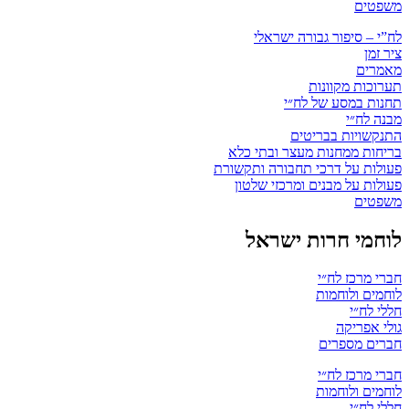
משפטים
לח”י – סיפור גבורה ישראלי
ציר זמן
מאמרים
תערוכות מקוונות
תחנות במסע של לח״י
מבנה לח״י
התנקשויות בבריטים
בריחות ממחנות מעצר ובתי כלא
פעולות על דרכי תחבורה ותקשורת
פעולות על מבנים ומרכזי שלטון
משפטים
לוחמי חרות ישראל
חברי מרכז לח״י
לוחמים ולוחמות
חללי לח״י
גולי אפריקה
חברים מספרים
חברי מרכז לח״י
לוחמים ולוחמות
חללי לח״י