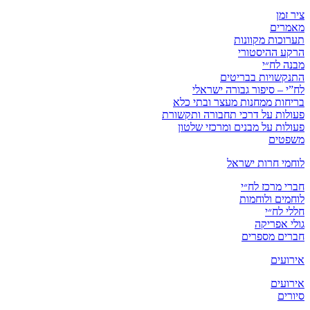
ציר זמן
מאמרים
תערוכות מקוונות
הרקע ההיסטורי
מבנה לח״י
התנקשויות בבריטים
לח”י – סיפור גבורה ישראלי
בריחות ממחנות מעצר ובתי כלא
פעולות על דרכי תחבורה ותקשורת
פעולות על מבנים ומרכזי שלטון
משפטים
לוחמי חרות ישראל
חברי מרכז לח״י
לוחמים ולוחמות
חללי לח״י
גולי אפריקה
חברים מספרים
אירועים
אירועים
סיורים