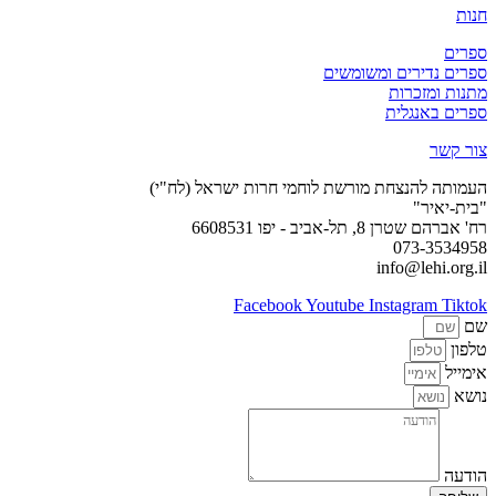
חנות
ספרים
ספרים נדירים ומשומשים
מתנות ומזכרות
ספרים באנגלית
צור קשר
העמותה להנצחת מורשת לוחמי חרות ישראל (לח"י)
"בית-יאיר"
רח' אברהם שטרן 8, תל-אביב - יפו 6608531
073-3534958
info@lehi.org.il
Facebook
Youtube
Instagram
Tiktok
שם
טלפון
אימייל
נושא
הודעה