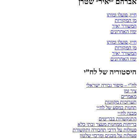
אברהם ״יאיר״ שטרן
חייו, פועלו ומותו
מן המקורות
המשורר יאיר
ימיו האחרונים
חייו, פועלו ומותו
מן המקורות
המשורר יאיר
ימיו האחרונים
היסטוריה של לח”י
לח”י – סיפור גבורה ישראלי
ציר זמן
מאמרים
תערוכות מקוונות
תחנות במסע של לח״י
מבנה לח״י
התנקשויות בבריטים
בריחות ממחנות מעצר ובתי כלא
פעולות על דרכי תחבורה ותקשורת
פעולות על מבנים ומרכזי שלטון